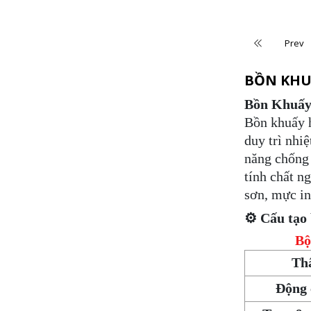
Prev
BỒN KHU
Bồn Khuấy
Bồn khuấy h
duy trì nhi
năng chống 
tính chất n
sơn, mực in
⚙️ Cấu tạo
Bộ
Th
Động 