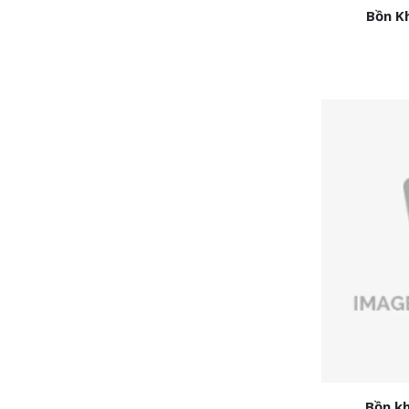
Bồn K
Bồn k