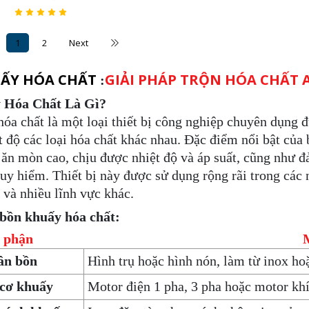
1
2
Next
ẤY HÓA CHẤT
GIẢI PHÁP TRỘN HÓA CHẤT 
:
 Hóa Chất Là Gì?
óa chất là một loại thiết bị công nghiệp chuyên dụng đư
ệt độ các loại hóa chất khác nhau. Đặc điểm nổi bật của 
ăn mòn cao, chịu được nhiệt độ và áp suất, cũng như đả
guy hiểm. Thiết bị này được sử dụng rộng rãi trong các
 và nhiều lĩnh vực khác.
 bồn khuấy hóa chất:
 phận
M
ân bồn
Hình trụ hoặc hình nón, làm từ inox ho
cơ khuấy
Motor điện 1 pha, 3 pha hoặc motor khí 