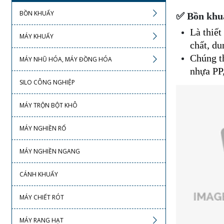
BỒN KHUẤY
✅ Bồn khuấ
Là thiết
MÁY KHUẤY
chất, du
Chúng t
MÁY NHŨ HÓA, MÁY ĐỒNG HÓA
nhựa PP,
SILO CÔNG NGHIỆP
MÁY TRỘN BỘT KHÔ
MÁY NGHIỀN RỔ
MÁY NGHIỀN NGANG
CÁNH KHUẤY
MÁY CHIẾT RÓT
MÁY RANG HẠT