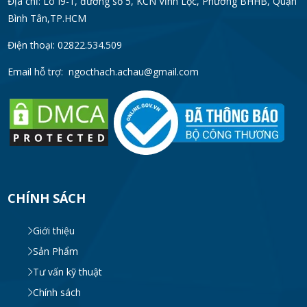
Địa chỉ: Lô I9-1, đường số 5, KCN Vĩnh Lộc, Phường BHHB, Quận
Bình Tân,TP.HCM
Điện thoại: 02822.534.509
Email hỗ trợ:
ngocthach.achau@gmail.com
CHÍNH SÁCH
Giới thiệu
Sản Phẩm
Tư vấn kỹ thuật
Chính sách