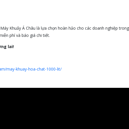
Máy Khuấy Á Châu là lựa chọn hoàn hảo cho các doanh nghiệp tron
ễn phí và báo giá chi tiết.
ng lai!
am/may-khuay-hoa-chat-1000-lit/