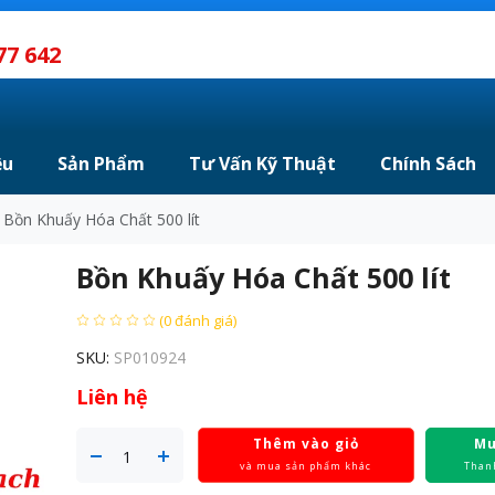
77 642
ệu
Sản Phẩm
Tư Vấn Kỹ Thuật
Chính Sách
Bồn Khuấy Hóa Chất 500 lít
Bồn Khuấy Hóa Chất 500 lít
(0 đánh giá)
SKU:
SP010924
Liên hệ
Thêm vào giỏ
Mu
và mua sản phẩm khác
Than