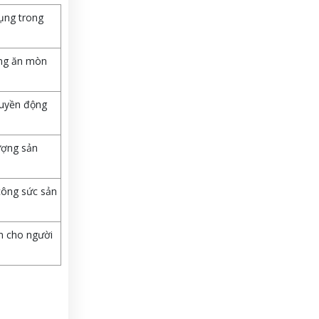
ụng trong
ống ăn mòn
ruyền động
ượng sản
 công sức sản
n cho người