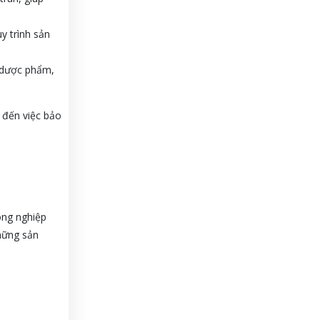
y trình sản
, dược phẩm,
m đến việc bảo
ông nghiệp
hững sản