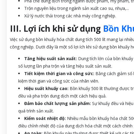
Pha chế dung dịch trong ngành dược phẩm, mỹ phẩm, th
Trộn nguyên liệu trong ngành sản xuất cao su, nhựa,...
Xử lý nước thải trong các nhà máy công nghiệp.
III. Lợi ích khi sử dụng
Bồn Khu
Việc sử dụng bồn khuấy hóa chất dung tích 500 lít mang lại nhiề
công nghiệp. Dưới đây là một số lợi ích khi sử dụng bồn khuấy hó
Tăng hiệu suất sản xuất:
Dung tích lớn của bồn khuấy 
số lượng lần pha trộn và tăng hiệu suất sản xuất.
Tiết kiệm thời gian và công sức:
Bằng cách giảm số lầ
kiệm thời gian và công sức của nhân viên.
Hiệu suất khuấy cao:
Bồn khuấy 500 lít thường được tr
đều và pha trộn dung dịch một cách hiệu quả.
Đảm bảo chất lượng sản phẩm:
Sự khuấy đều và hiệu 
quá trình sản xuất.
Kiểm soát nhiệt độ:
Nhiều mẫu bồn khuấy hóa chất 500 
điều chỉnh nhiệt độ của dung dịch hóa chất một cách chính 
An toàn:
Bồn khuấy này thường được thiết kế với các tí