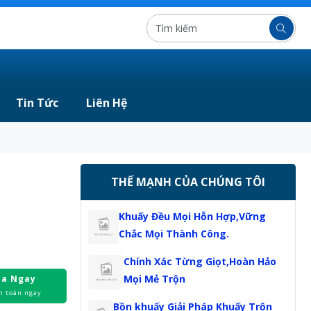
Tin Tức
Liên Hệ
THẾ MẠNH CỦA CHÚNG TÔI
Khuấy Đều Mọi Hỗn Hợp,Vững
Chắc Mọi Thành Công.
Chính Xác Từng Giọt,Hoàn Hảo
Mọi Mẻ Trộn
a Ngay
h toán ngay
Bồn khuấy Giải Pháp Khuấy Trộn