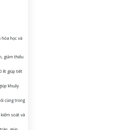
h hóa học và
n, giảm thiểu
ít giúp tiết
giúp khuấy
ối cùng trong
 kiểm soát và
tràn, giúp