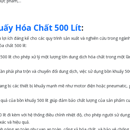
ực phẩm,...
ấy Hóa Chất 500 Lít
:
u lợi ích đáng kể cho các quy trình sản xuất và nghiên cứu trong ngàn
a chất 500 lít:
500 lít cho phép xử lý một lượng lớn dung dịch hóa chất trong một lầ
n phải pha trộn và chuyển đổi dung dịch, việc sử dụng bồn khuấy 500 l
ang bị các thiết bị khuấy mạnh mẽ như motor điện hoặc pneumatic, 
quả của bồn khuấy 500 lít giúp đảm bảo chất lượng của sản phẩm cu
lít đi kèm với hệ thống điều chỉnh nhiệt độ, cho phép người sử dụng
xác và hiệu quả.
nh năng an toàn như van an toàn, cổng xả hóa chất, và bảo vệ chống 