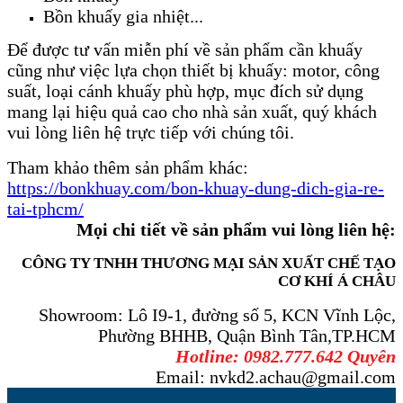
Bồn khuấy gia nhiệt...
Để được tư vấn miễn phí về sản phẩm cần khuấy
cũng như việc lựa chọn thiết bị khuấy: motor, công
suất, loại cánh khuấy phù hợp, mục đích sử dụng
mang lại hiệu quả cao cho nhà sản xuất, quý khách
vui lòng liên hệ trực tiếp với chúng tôi.
Tham khảo thêm sản phẩm khác:
https://bonkhuay.com/bon-khuay-dung-dich-gia-re-
tai-tphcm/
Mọi chi tiết về sản phẩm vui lòng liên hệ:
CÔNG TY TNHH THƯƠNG MẠI SẢN XUẤT CHẾ TẠO
CƠ KHÍ Á CHÂU
Showroom: Lô I9-1, đường số 5, KCN Vĩnh Lộc,
Phường BHHB, Quận Bình Tân,TP.HCM
Hotline: 0982.777.642 Quyên
Email: nvkd2.achau@gmail.com