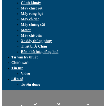
Cánh khuấy
Máy chiết rót
Máy rang hạt
Máy cô đặc
Máy chưng cất
Motor
Máy chế biến
Xe đẩy thùng phuy
Thiết bị Á Châu
Bồn nhũ hóa, đồng hoá
Tư vấn kỹ thuật
Chính sách
Tin tức
Video
Liên hệ
Tuyển dụng