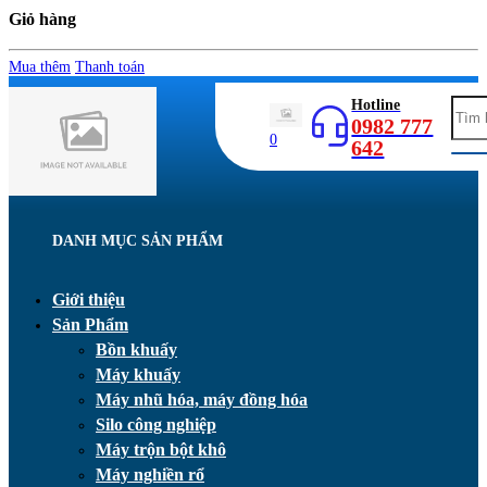
Giỏ hàng
Mua thêm
Thanh toán
Hotline
0982 777
0
642
DANH MỤC SẢN PHẨM
Giới thiệu
Sản Phẩm
Bồn khuấy
Máy khuấy
Máy nhũ hóa, máy đồng hóa
Silo công nghiệp
Máy trộn bột khô
Máy nghiền rổ