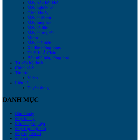
Máy trộn bột khô
Máy nghiền rổ
Cánh khuấy
Máy chiết rót
Máy rang hạt
Máy cô đặc
Máy chưng cất
Motor
Máy chế biến
Xe đẩy thùng phuy
Thiết bị Á Châu
Bồn nhũ hóa, đồng hoá
Tư vấn kỹ thuật
Chính sách
Tin tức
Video
Liên hệ
Tuyển dụng
DANH MỤC
Bồn khuấy
Máy khuấy
Silo công nghiệp
Máy trộn bột khô
Máy nghiền rổ
Máy cô đặc