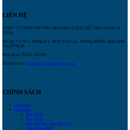
LIÊN HỆ
CÔNG TY TNHH THƯƠNG MẠI SẢN XUẤT CHẾ TẠO CƠ KHÍ Á
CHÂu
Địa chỉ: Lô I9-1, đường số 5, KCN Vĩnh Lộc, Phường BHHB, Quận Bình
Tân,TP.HCM
Điện thoại: 02822.534.509
Email hỗ trợ:
ngocthach.achau@gmail.com
CHÍNH SÁCH
Giới thiệu
Sản Phẩm
Bồn khuấy
Máy khuấy
Máy nhũ hóa, máy đồng hóa
Silo công nghiệp