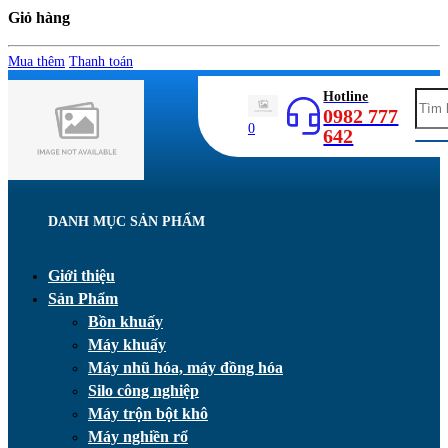
Giỏ hàng
Mua thêm
Thanh toán
Hotline
0982 777
0
642
DANH MỤC SẢN PHẨM
Giới thiệu
Sản Phẩm
Bồn khuấy
Máy khuấy
Máy nhũ hóa, máy đồng hóa
Silo công nghiệp
Máy trộn bột khô
Máy nghiền rổ