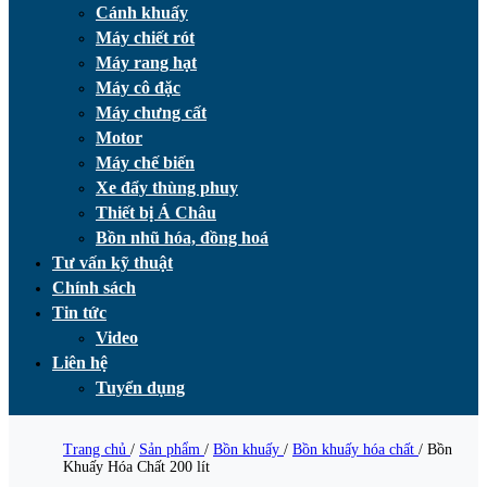
Cánh khuấy
Máy chiết rót
Máy rang hạt
Máy cô đặc
Máy chưng cất
Motor
Máy chế biến
Xe đẩy thùng phuy
Thiết bị Á Châu
Bồn nhũ hóa, đồng hoá
Tư vấn kỹ thuật
Chính sách
Tin tức
Video
Liên hệ
Tuyển dụng
Trang chủ
/
Sản phẩm
/
Bồn khuấy
/
Bồn khuấy hóa chất
/
Bồn
Khuấy Hóa Chất 200 lít