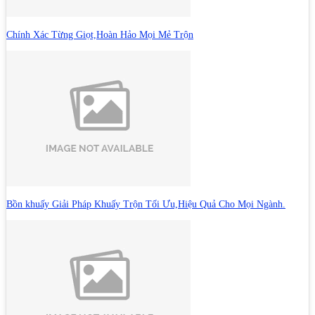
Chính Xác Từng Giọt,Hoàn Hảo Mọi Mẻ Trộn
Bồn khuấy Giải Pháp Khuấy Trộn Tối Ưu,Hiệu Quả Cho Mọi Ngành.