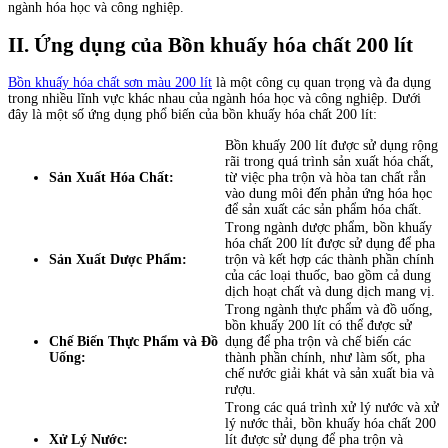
ngành hóa học và công nghiệp.
II. Ứng dụng của Bồn khuấy hóa chất 200 lít
Bồn khuấy hóa chất sơn màu 200 lít
là một công cụ quan trọng và đa dụng
trong nhiều lĩnh vực khác nhau của ngành hóa học và công nghiệp. Dưới
đây là một số ứng dụng phổ biến của bồn khuấy hóa chất 200 lít:
Bồn khuấy 200 lít được sử dụng rộng
rãi trong quá trình sản xuất hóa chất,
Sản Xuất Hóa Chất:
từ việc pha trộn và hòa tan chất rắn
vào dung môi đến phản ứng hóa học
để sản xuất các sản phẩm hóa chất.
Trong ngành dược phẩm, bồn khuấy
hóa chất 200 lít được sử dụng để pha
Sản Xuất Dược Phẩm:
trộn và kết hợp các thành phần chính
của các loại thuốc, bao gồm cả dung
dịch hoạt chất và dung dịch mang vị.
Trong ngành thực phẩm và đồ uống,
bồn khuấy 200 lít có thể được sử
Chế Biến Thực Phẩm và Đồ
dụng để pha trộn và chế biến các
Uống:
thành phần chính, như làm sốt, pha
chế nước giải khát và sản xuất bia và
rượu.
Trong các quá trình xử lý nước và xử
lý nước thải, bồn khuấy hóa chất 200
Xử Lý Nước:
lít được sử dụng để pha trộn và