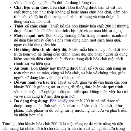
sản xuất hoặc nghiên cứu đòi hỏi dung lượng cao.
Chất liệu chịu được hóa chất:
Bồn thường được làm từ vật liệu
chất lượng cao như thép không gỉ hoặc nhựa chịu hóa chất, đảm bảo
tính bền và độ ổn định trong quá trình sử dụng và chịu được tác
động của các hóa chất.
Thiết kế chắc chắn:
Thiết kế của bồn khuấy hóa chất 200 lít thường
được tối ưu hóa để đảm bảo tính chịu lực và an toàn khi sử dụng.
Motor mạnh mẽ:
Bồn khuấy thường được trang bị motor mạnh mẽ
để đảm bảo khuấy đều và pha trộn dung dịch một cách hiệu quả,
ngay cả khi dung tích lớn.
Hệ thống điều chỉnh nhiệt độ:
Nhiều mẫu bồn khuấy hóa chất 200
lít đi kèm với hệ thống điều chỉnh nhiệt độ, cho phép người sử dụng
kiểm soát và điều chỉnh nhiệt độ của dung dịch hóa chất một cách
chính xác và hiệu quả.
An toàn:
Bồn khuấy này thường được thiết kế với các tính năng an
toàn như van an toàn, cổng xả hóa chất, và bảo vệ chống tràn, giúp
người sử dụng làm việc một cách an toàn.
Dễ vận hành và bảo trì:
Thiết kế đơn giản và dễ vận hành của bồn
khuấy 200 lít giúp người sử dụng dễ dàng thực hiện các quy trình
sản xuất hoặc thử nghiệm một cách hiệu quả. Đồng thời, việc bảo trì
và vệ sinh cũng trở nên đơn giản hơn.
Đa dạng ứng dụng:
Bồn khuấy
hóa chất 200 lít có thể được sử
dụng trong nhiều lĩnh vực khác nhau như sản xuất hóa chất, dược
phẩm, thực phẩm và đồ uống, xử lý nước, nghiên cứu và phát triển,
và nhiều hơn nữa.
Tóm lại, bồn khuấy hóa chất 200 lít là một công cụ đa chức năng và tiện
ích, mang lại nhiều lợi ích cho các quy trình sản xuất và nghiên cứu trong