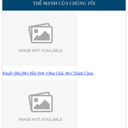
THẾ MẠNH CỦA CHÚNG TÔI
Khuấy Đều Mọi Hỗn Hợp,Vững Chắc Mọi Thành Công.