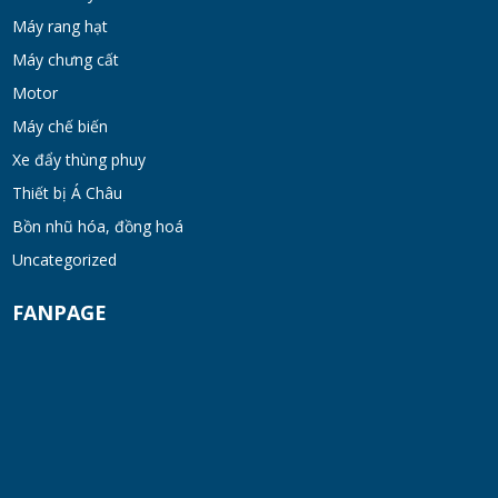
TUE 07, 2026
Máy rang hạt
Máy chưng cất
Máy khuấy kem dưỡng đồng hóa cánh quét
khung inox
Motor
TUE 07, 2026
Máy chế biến
Xe đẩy thùng phuy
Máy khuấy phân bón công nghiệp 150-200
Thiết bị Á Châu
lít
Bồn nhũ hóa, đồng hoá
TUE 07, 2026
Uncategorized
Máy trộn bột khô hình trống 20-30kg
FANPAGE
TUE 07, 2026
Máy trộn bột khô công nghiệp 300-500kg
TUE 07, 2026