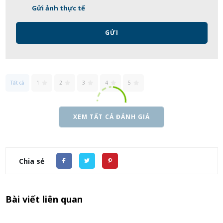
Gửi ảnh thực tế
GỬI
Tất cả
1
2
3
4
5
XEM TẤT CẢ ĐÁNH GIÁ
Chia sẻ
Bài viết liên quan