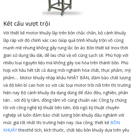
Kết cấu vượt trội
Với thiết kế motor khuấy lắp trên bồn chắc chắn, bộ cánh khuấy
lắp ráp với độ chính xác cao Giúp quá trình khuấy trộn vô cũng
mạnh mẽ nhưng không gây rung lắc ồn ào Bồn thiết kế Inox thời
gian sử dụng lâu dài, dễ lau chùi và vô cùng sạch sẽ. Phù hợp với
nhiều loại nguyên liệu mà không gây oxi hóa trên thành bồn. Phù
hợp với hầu hết tất cả dung môi nghành hóa chất, thực phẩm, mỹ
phẩm…. Motor khuấy nhập khẩu NHẬT BẢN, đảm bảo chất lượng
và độ bền bỉ cao hơn so với các loại motor trôi nổi trên thị trường
hiện nay Bộ cánh khuấy đa dạng dùng để đảo đều, nghiền, phân
tán… với độ ly tâm, đồng tâm vô cùng chuẩn xác Công ty chúng
tôi với công nghệ kỹ thuật tiên tiến, Đội ngũ kỹ thuật chuyên
nghiệp sẽ luôn đảm bảo chất lượng bồn khuấy đầu nghành với
mức giá tốt nhất thị trường hiện nay. Gia công, thiết kế
BỒN
KHUẤY
theothể tích, kích thước, chất liệu bồn khuấy dựa trên yêu