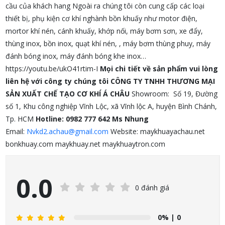
cầu của khách hang Ngoài ra chúng tôi còn cung cấp các loại
thiết bị, phụ kiện cơ khí nghành bồn khuấy như motor điện,
mortor khí nén, cánh khuấy, khớp nối, máy bơm sơn, xe đẩy,
thùng inox, bồn inox, quạt khí nén, , máy bơm thùng phuy, máy
đánh bóng inox, máy đánh bóng khe inox…
https://youtu.be/ukO41rtim-I
Mọi chi tiết về sản phẩm vui lòng
liên hệ với công ty chúng tôi
CÔNG TY TNHH THƯƠNG MẠI
SẢN XUẤT CHẾ TẠO CƠ KHÍ Á CHÂU
Showroom: Số 19, Đường
số 1, Khu công nghiệp Vĩnh Lộc, xã Vĩnh lộc A, huyện Bình Chánh,
Tp. HCM
Hotline: 0982 777 642 Ms Nhung
Email:
Nvkd2.achau@gmail.com
Website: maykhuayachau.net
bonkhuay.com maykhuay.net maykhuaytron.com
0.0
0 đánh giá
0%
| 0