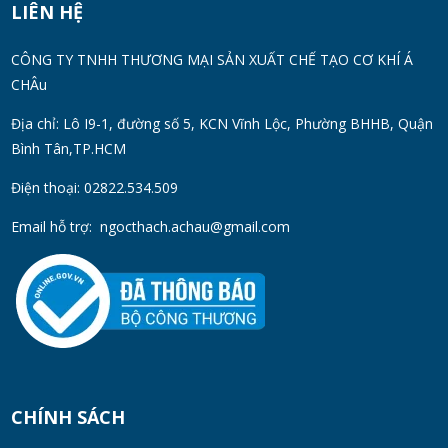
WED 07, 2026
LIÊN HỆ
Thùng Phuy 200L Inox 304 Chính Hãng
CÔNG TY TNHH THƯƠNG MẠI SẢN XUẤT CHẾ TẠO CƠ KHÍ Á
Chống Gỉ | Giá Tốt 2026
CHÂu
TUE 07, 2026
Địa chỉ: Lô I9-1, đường số 5, KCN Vĩnh Lộc, Phường BHHB, Quận
Bình Tân,TP.HCM
Máy Đồng Hóa Hay Máy Nhũ Hóa? Cách
Chọn Thiết Bị Phù Hợp
Điện thoại: 02822.534.509
MON 07, 2026
Email hỗ trợ:
ngocthach.achau@gmail.com
Máy Khuấy Trộn Hóa Chất Công Nghiệp
MON 07, 2026
Cách Chọn Cánh Khuấy Phù Hợp Cho Hóa
Chất, Sơn Và Thực Phẩm
MON 07, 2026
CHÍNH SÁCH