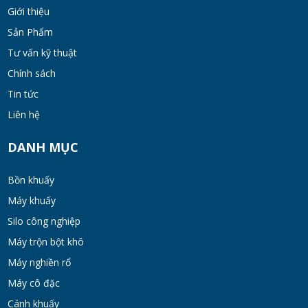
Bộ lọc sơn dầu
Giới thiệu
MON 07, 2026
Sản Phẩm
Tư vấn kỹ thuật
Chính sách
Bồn khuấy đồng hóa thực phẩm cánh quét
50-200 lít
Tin tức
MON 07, 2026
Liên hệ
Máy Khuấy Hóa Chất Inox 304 Chống Ăn
DANH MỤC
Mòn
WED 07, 2026
Bồn khuấy
Máy khuấy
Bồn khuấy gia nhiệt cánh đảo syrup
Silo công nghiệp
TUE 07, 2026
Máy trộn bột khô
Máy nghiền rổ
Máy khuấy đồng hóa cánh quét mật ong
Máy cô đặc
bơm chân không
Cánh khuấy