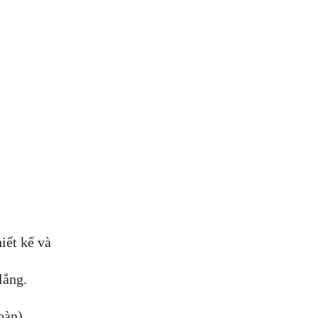
iết kế và
lắng.
oàn).