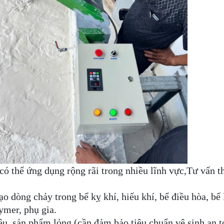
có thể ứng dụng rộng rãi trong nhiều lĩnh vực,Tư vấn th
ạo dòng chảy trong bể kỵ khí, hiếu khí, bể điều hòa, bể 
ymer, phụ gia.
, sản phẩm lỏng (cần đảm bảo tiêu chuẩn vệ sinh an t