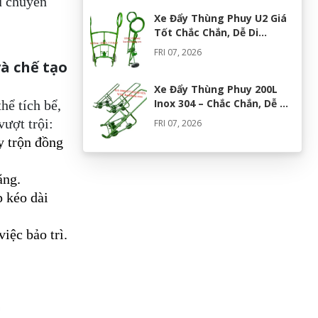
vụ chuyên
Xe Đẩy Thùng Phuy U2 Giá
Tốt Chắc Chắn, Dễ Di
Chuyển
FRI 07, 2026
à chế tạo
Xe Đẩy Thùng Phuy 200L
Inox 304 – Chắc Chắn, Dễ Di
hể tích bể,
Chuyển, Giá Tốt
vượt trội:
FRI 07, 2026
y trộn đồng
Máy Khuấy Silicon Inox 304
Chính Hãng | Khuấy Keo
ăng.
Silicone Hiệu Quả
WED 07, 2026
p kéo dài
Thùng Phuy 200L Inox 304
iệc bảo trì.
Chính Hãng Chống Gỉ | Giá
Tốt 2026
TUE 07, 2026
Máy Đồng Hóa Hay Máy
Nhũ Hóa? Cách Chọn Thiết