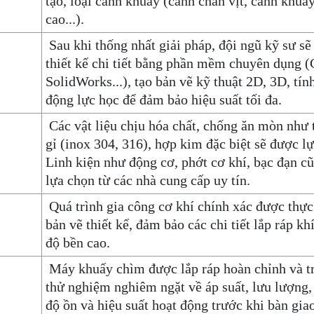
tạo, loại cánh khuấy (cánh chân vịt, cánh khuấ
cao...).
Sau khi thống nhất giải pháp, đội ngũ kỹ sư sẽ
thiết kế chi tiết bằng phần mềm chuyên dụng 
SolidWorks...), tạo bản vẽ kỹ thuật 2D, 3D, tín
động lực học để đảm bảo hiệu suất tối đa.
Các vật liệu chịu hóa chất, chống ăn mòn như
gỉ (inox 304, 316), hợp kim đặc biệt sẽ được l
Linh kiện như động cơ, phớt cơ khí, bạc đạn c
lựa chọn từ các nhà cung cấp uy tín.
Quá trình gia công cơ khí chính xác được thực
bản vẽ thiết kế, đảm bảo các chi tiết lắp ráp kh
độ bền cao.
Máy khuấy chìm được lắp ráp hoàn chỉnh và tr
thử nghiệm nghiêm ngặt về áp suất, lưu lượng,
độ ồn và hiệu suất hoạt động trước khi bàn giao