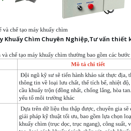
kế và chế tạo máy khuấy chìm
y Khuấy Chìm Chuyên Nghiệp,Tư vấn thiết k
ấn và chế tạo máy khuấy chìm thường bao gồm các bước
Mô tả chi tiết
Đội ngũ kỹ sư sẽ tiến hành khảo sát thực địa, t
thông tin về loại lưu chất, thể tích bể, nhiệt độ
cầu khuấy trộn (đồng nhất, chống lắng, hòa tan..
yếu tố môi trường khác
Dựa trên dữ liệu thu thập được, chuyên gia sẽ 
giải pháp kỹ thuật tối ưu, bao gồm lựa chọn lo
khuấy chìm (trục dọc, trục ngang), công suất, v