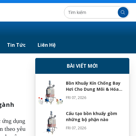
Tin Tức
Liên Hệ
BÀI VIẾT MỚI
Bồn Khuấy Kín Chống Bay
Hơi Cho Dung Môi & Hóa
Chất
FRI 07, 2026
Ngành
Cấu tạo bồn khuấy gồm
những bộ phận nào
c ứng dụng
m theo yêu
FRI 07, 2026