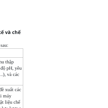
Máy Khuấy Hóa Chất Inox
304 Chống Ăn Mòn
WED 07, 2026
ế và chế
Bồn khuấy gia nhiệt cánh
đảo syrup
TUE 07, 2026
 sau:
Máy khuấy đồng hóa cánh
quét mật ong bơm chân
hu thập
không
TUE 07, 2026
, độ pH, yêu
.), và các
Máy khuấy kem dưỡng
đồng hóa cánh quét khung
đề xuất các
inox
TUE 07, 2026
ại máy
ật liệu chế
Máy khuấy phân bón công