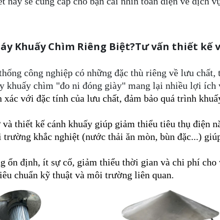
iết này sẽ cung cấp cho bạn cái nhìn toàn diện về dịch 
áy Khuấy Chìm Riêng Biệt?Tư vấn thiết kế v
hống công nghiệp có những đặc thù riêng về lưu chất, t
y khuấy chìm "đo ni đóng giày" mang lại nhiều lợi ích 
 xác với đặc tính của lưu chất, đảm bảo quá trình khuấ
và thiết kế cánh khuấy giúp giảm thiểu tiêu thụ điện n
 trường khắc nghiệt (nước thải ăn mòn, bùn đặc...) giú
ổn định, ít sự cố, giảm thiểu thời gian và chi phí cho v
iêu chuẩn kỹ thuật và môi trường liên quan.