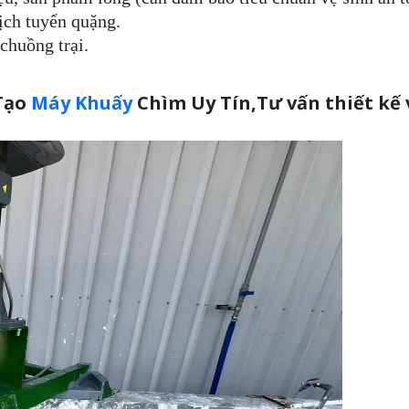
ịch tuyển quặng.
chuồng trại.
 Tạo
Máy Khuấy
Chìm Uy Tín,Tư vấn thiết kế 