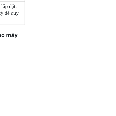
lắp đặt,
kỳ để duy
tạo máy