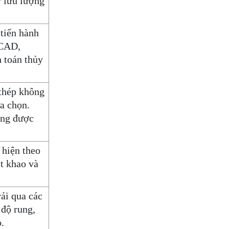
y lưu lượng
nghiệp 150-200 lít
TUE 07, 2026
 tiến hành
Máy trộn bột khô hình
(CAD,
trống 20-30kg
h toán thủy
TUE 07, 2026
 thép không
Máy trộn bột khô công
nghiệp 300-500kg
ựa chọn.
ũng được
TUE 07, 2026
Máy vắt ly tâm
 hiện theo
TUE 07, 2026
ít khao và
ải qua các
Sàn Thao Tác Inox 304 Chịu
Lực Cao
 độ rung,
TUE 07, 2026
.