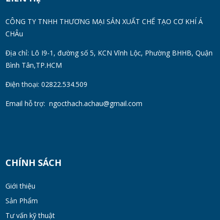
Thùng Phuy 200L Inox 304 Chính Hãng
CÔNG TY TNHH THƯƠNG MẠI SẢN XUẤT CHẾ TẠO CƠ KHÍ Á
Chống Gỉ | Giá Tốt 2026
CHÂu
TUE 07, 2026
Địa chỉ: Lô I9-1, đường số 5, KCN Vĩnh Lộc, Phường BHHB, Quận
Bình Tân,TP.HCM
Máy Đồng Hóa Hay Máy Nhũ Hóa? Cách
Chọn Thiết Bị Phù Hợp
Điện thoại: 02822.534.509
MON 07, 2026
Email hỗ trợ:
ngocthach.achau@gmail.com
Máy Khuấy Trộn Hóa Chất Công Nghiệp
MON 07, 2026
CHÍNH SÁCH
Cách Chọn Cánh Khuấy Phù Hợp Cho Hóa
Chất, Sơn Và Thực Phẩm
Giới thiệu
MON 07, 2026
Sản Phẩm
Tư vấn kỹ thuật
Bộ lọc sơn dầu