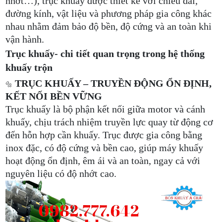
nhớt…), trục khuấy được thiết kế với chiều dài,
đường kính, vật liệu và phương pháp gia công khác
nhau nhằm đảm bảo độ bền, độ cứng và an toàn khi
vận hành.
Trục khuấy- chi tiết quan trọng trong hệ thống
khuấy trộn
TRỤC KHUẤY – TRUYỀN ĐỘNG ỔN ĐỊNH,
🔩
KẾT NỐI BỀN VỮNG
Trục khuấy là bộ phận kết nối giữa motor và cánh
khuấy, chịu trách nhiệm truyền lực quay từ động cơ
đến hỗn hợp cần khuấy. Trục được gia công bằng
inox đặc, có độ cứng và bền cao, giúp máy khuấy
hoạt động ổn định, êm ái và an toàn, ngay cả với
nguyên liệu có độ nhớt cao.