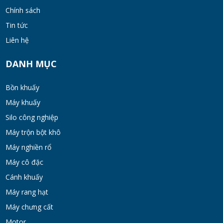
Chính sách
MON 07, 2026
Tin tức
Liên hệ
Bồn khuấy đồng hóa thực phẩm cánh quét
50-200 lít
DANH MỤC
MON 07, 2026
Bồn khuấy
Máy Khuấy Hóa Chất Inox 304 Chống Ăn
Máy khuấy
Mòn
Silo công nghiệp
WED 07, 2026
Máy trộn bột khô
Bồn khuấy gia nhiệt cánh đảo syrup
Máy nghiền rổ
TUE 07, 2026
Máy cô đặc
Cánh khuấy
Máy rang hạt
Máy khuấy đồng hóa cánh quét mật ong
bơm chân không
Máy chưng cất
TUE 07, 2026
Motor