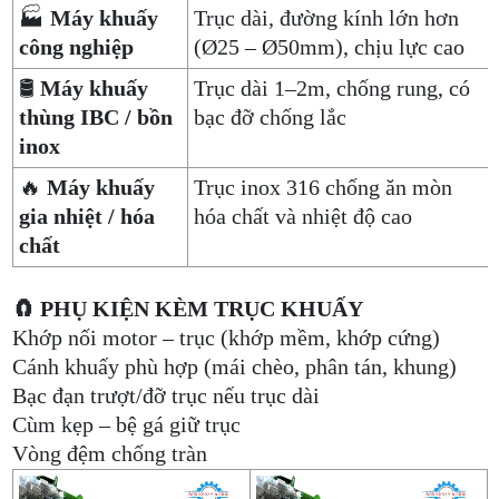
🏭
Máy khuấy
Trục dài, đường kính lớn hơn
công nghiệp
(Ø25 – Ø50mm), chịu lực cao
🛢️
Máy khuấy
Trục dài 1–2m, chống rung, có
thùng IBC / bồn
bạc đỡ chống lắc
inox
🔥
Máy khuấy
Trục inox 316 chống ăn mòn
gia nhiệt / hóa
hóa chất và nhiệt độ cao
chất
🧲 PHỤ KIỆN KÈM TRỤC KHUẤY
Khớp nối motor – trục (khớp mềm, khớp cứng)
Cánh khuấy phù hợp (mái chèo, phân tán, khung)
Bạc đạn trượt/đỡ trục nếu trục dài
Cùm kẹp – bệ gá giữ trục
Vòng đệm chống tràn