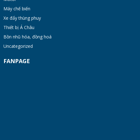
Máy chế biến
Máy khuấy kem dưỡng đồng hóa cánh quét
Xe đẩy thùng phuy
khung inox
Thiết bị Á Châu
TUE 07, 2026
Bồn nhũ hóa, đồng hoá
Máy khuấy phân bón công nghiệp 150-200
Uncategorized
lít
FANPAGE
TUE 07, 2026
Máy trộn bột khô hình trống 20-30kg
TUE 07, 2026
Máy trộn bột khô công nghiệp 300-500kg
TUE 07, 2026
Máy vắt ly tâm