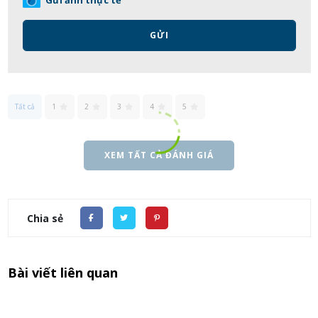
Gửi ảnh thực tế
GỬI
Tất cả
1
2
3
4
5
XEM TẤT CẢ ĐÁNH GIÁ
Chia sẻ
Bài viết liên quan