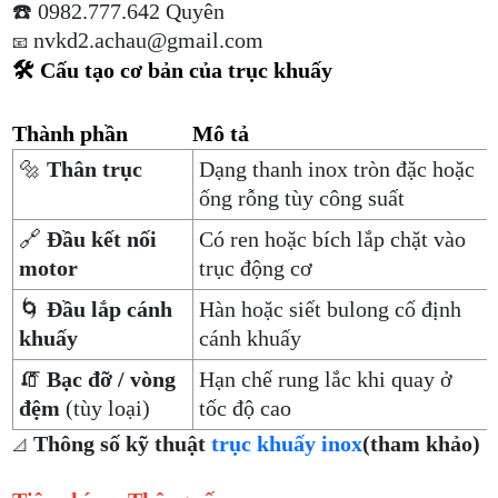
☎️ 0982.777.642 Quyên
nvkd2.achau@gmail.com
📧
🛠️ Cấu tạo cơ bản của trục khuấy
Thành phần
Mô tả
🔩
Thân trục
Dạng thanh inox tròn đặc hoặc
ống rỗng tùy công suất
🔗
Đầu kết nối
Có ren hoặc bích lắp chặt vào
motor
trục động cơ
🌀
Đầu lắp cánh
Hàn hoặc siết bulong cố định
khuấy
cánh khuấy
🧯
Bạc đỡ / vòng
Hạn chế rung lắc khi quay ở
đệm
(tùy loại)
tốc độ cao
Thông số kỹ thuật
trục khuấy inox
(tham khảo)
📐