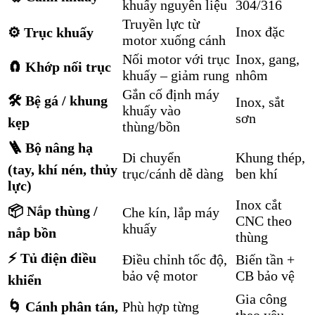
khuấy nguyên liệu
304/316
Truyền lực từ
Inox đặc
⚙️ Trục khuấy
motor xuống cánh
Nối motor với trục
Inox, gang,
🧲 Khớp nối trục
khuấy – giảm rung
nhôm
Gắn cố định máy
🛠 Bệ gá / khung
Inox, sắt
khuấy vào
sơn
kẹp
thùng/bồn
🪜 Bộ nâng hạ
Di chuyển
Khung thép,
(tay, khí nén, thủy
trục/cánh dễ dàng
ben khí
lực)
Inox cắt
📦 Nắp thùng /
Che kín, lắp máy
CNC theo
khuấy
nắp bồn
thùng
⚡ Tủ điện điều
Điều chỉnh tốc độ,
Biến tần +
bảo vệ motor
CB bảo vệ
khiển
Gia công
🌀 Cánh phân tán,
Phù hợp từng