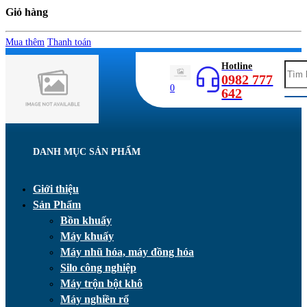
Giỏ hàng
Mua thêm
Thanh toán
Hotline
0982 777
0
642
DANH MỤC SẢN PHẨM
Giới thiệu
Sản Phẩm
Bồn khuấy
Máy khuấy
Máy nhũ hóa, máy đồng hóa
Silo công nghiệp
Máy trộn bột khô
Máy nghiền rổ