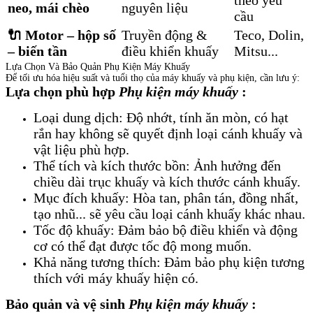
theo yêu
neo, mái chèo
nguyên liệu
cầu
🔌 Motor – hộp số
Truyền động &
Teco, Dolin,
– biến tần
điều khiển khuấy
Mitsu...
Lựa Chọn Và Bảo Quản Phụ Kiện Máy Khuấy
Để tối ưu hóa hiệu suất và tuổi thọ của máy khuấy và phụ kiện, cần lưu ý:
Lựa chọn phù hợp
Phụ kiện máy khuấy
:
Loại dung dịch: Độ nhớt, tính ăn mòn, có hạt
rắn hay không sẽ quyết định loại cánh khuấy và
vật liệu phù hợp.
Thể tích và kích thước bồn: Ảnh hưởng đến
chiều dài trục khuấy và kích thước cánh khuấy.
Mục đích khuấy: Hòa tan, phân tán, đồng nhất,
tạo nhũ... sẽ yêu cầu loại cánh khuấy khác nhau.
Tốc độ khuấy: Đảm bảo bộ điều khiển và động
cơ có thể đạt được tốc độ mong muốn.
Khả năng tương thích: Đảm bảo phụ kiện tương
thích với máy khuấy hiện có.
Bảo quản và vệ sinh
Phụ kiện máy khuấy
: