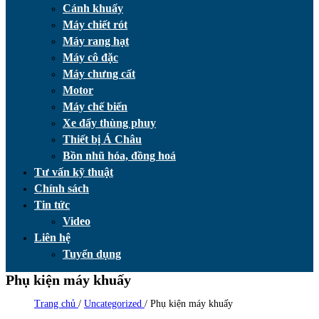
Cánh khuấy
Máy chiết rót
Máy rang hạt
Máy cô đặc
Máy chưng cất
Motor
Máy chế biến
Xe đẩy thùng phuy
Thiết bị Á Châu
Bồn nhũ hóa, đồng hoá
Tư vấn kỹ thuật
Chính sách
Tin tức
Video
Liên hệ
Tuyển dụng
Phụ kiện máy khuấy
Trang chủ
/
Uncategorized
/
Phụ kiện máy khuấy