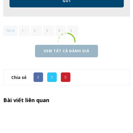
GỬI
Tất cả
1
2
3
4
5
XEM TẤT CẢ ĐÁNH GIÁ
Chia sẻ
Bài viết liên quan