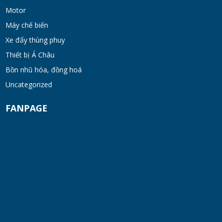
khung inox
Motor
TUE 07, 2026
Máy chế biến
Xe đẩy thùng phuy
Máy khuấy phân bón công nghiệp 150-200
Thiết bị Á Châu
lít
Bồn nhũ hóa, đồng hoá
TUE 07, 2026
Uncategorized
Máy trộn bột khô hình trống 20-30kg
FANPAGE
TUE 07, 2026
Máy trộn bột khô công nghiệp 300-500kg
TUE 07, 2026
Máy vắt ly tâm
TUE 07, 2026