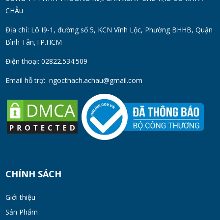
Chống Gỉ | Giá Tốt 2026
CHÂu
TUE 07, 2026
Địa chỉ: Lô I9-1, đường số 5, KCN Vĩnh Lộc, Phường BHHB, Quận
Bình Tân,TP.HCM
Máy Đồng Hóa Hay Máy Nhũ Hóa? Cách
Chọn Thiết Bị Phù Hợp
Điện thoại: 02822.534.509
MON 07, 2026
Email hỗ trợ:
ngocthach.achau@gmail.com
Máy Khuấy Trộn Hóa Chất Công Nghiệp
MON 07, 2026
Cách Chọn Cánh Khuấy Phù Hợp Cho Hóa
Chất, Sơn Và Thực Phẩm
MON 07, 2026
CHÍNH SÁCH
Bộ lọc sơn dầu
Giới thiệu
MON 07, 2026
Sản Phẩm