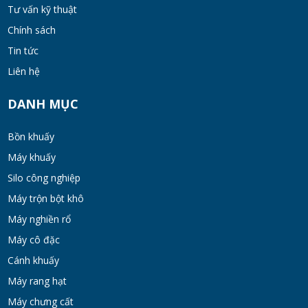
Tư vấn kỹ thuật
Chính sách
Bồn khuấy đồng hóa thực phẩm cánh quét
50-200 lít
Tin tức
MON 07, 2026
Liên hệ
Máy Khuấy Hóa Chất Inox 304 Chống Ăn
DANH MỤC
Mòn
WED 07, 2026
Bồn khuấy
Máy khuấy
Bồn khuấy gia nhiệt cánh đảo syrup
Silo công nghiệp
TUE 07, 2026
Máy trộn bột khô
Máy nghiền rổ
Máy khuấy đồng hóa cánh quét mật ong
Máy cô đặc
bơm chân không
Cánh khuấy
TUE 07, 2026
Máy rang hạt
Máy chưng cất
Máy khuấy kem dưỡng đồng hóa cánh quét