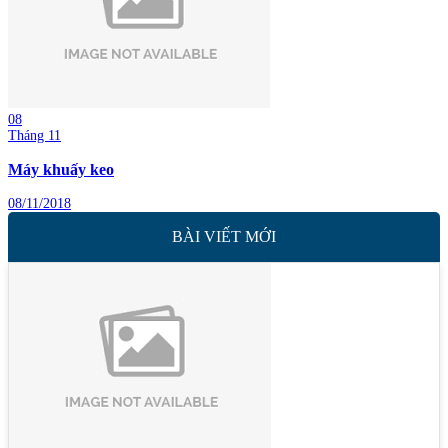
08
Tháng 11
Máy khuấy keo
08/11/2018
BÀI VIẾT MỚI