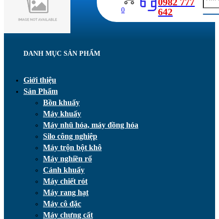
0982 777
642
0
DANH MỤC SẢN PHẨM
Giới thiệu
Sản Phẩm
Bồn khuấy
Máy khuấy
Máy nhũ hóa, máy đồng hóa
Silo công nghiệp
Máy trộn bột khô
Máy nghiền rổ
Cánh khuấy
Máy chiết rót
Máy rang hạt
Máy cô đặc
Máy chưng cất