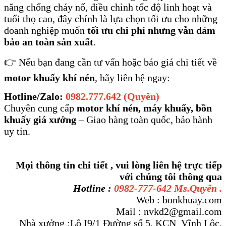
năng chống cháy nổ, điều chỉnh tốc độ linh hoạt và
tuổi thọ cao, đây chính là lựa chọn tối ưu cho những
doanh nghiệp muốn
tối ưu chi phí nhưng vẫn đảm
bảo an toàn sản xuất
.
👉 Nếu bạn đang cần tư vấn hoặc báo giá chi tiết về
motor khuấy khí nén
, hãy liên hệ ngay:
Hotline/Zalo:
0982.777.642 (Quyên)
Chuyên cung cấp
motor khí nén, máy khuấy, bồn
khuấy giá xưởng
– Giao hàng toàn quốc, bảo hành
uy tín.
Mọi thông tin chi tiết , vui lòng liên hệ trực tiếp
với chúng tôi thông qua
Hotline :
0982-777-642 Ms.Quyên .
Web : bonkhuay.com
Mail : nvkd2@gmail.com
Nhà xưởng :Lô I9/1 Đường số 5, KCN Vĩnh Lộc,