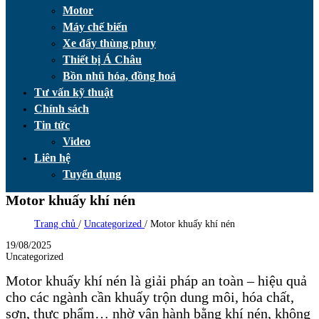
Motor
Máy chế biến
Xe đẩy thùng phuy
Thiết bị Á Châu
Bồn nhũ hóa, đồng hoá
Tư vấn kỹ thuật
Chính sách
Tin tức
Video
Liên hệ
Tuyển dụng
Motor khuấy khí nén
Trang chủ
/
Uncategorized
/
Motor khuấy khí nén
19/08/2025
Uncategorized
Motor khuấy khí nén là giải pháp an toàn – hiệu quả
cho các ngành cần khuấy trộn dung môi, hóa chất,
sơn, thực phẩm… nhờ vận hành bằng khí nén, không