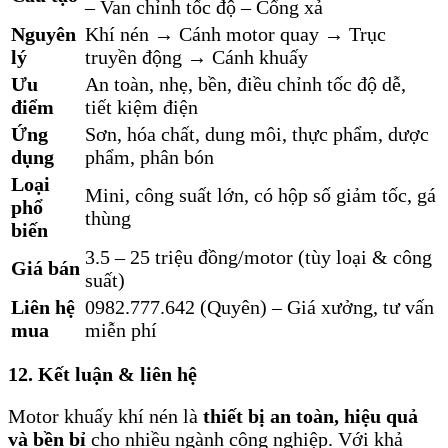
– Van chỉnh tốc độ – Cổng xả
Nguyên
Khí nén → Cánh motor quay → Trục
lý
truyền động → Cánh khuấy
Ưu
An toàn, nhẹ, bền, điều chỉnh tốc độ dễ,
điểm
tiết kiệm điện
Ứng
Sơn, hóa chất, dung môi, thực phẩm, dược
dụng
phẩm, phân bón
Loại
Mini, công suất lớn, có hộp số giảm tốc, gá
phổ
thùng
biến
3.5 – 25 triệu đồng/motor (tùy loại & công
Giá bán
suất)
Liên hệ
0982.777.642 (Quyên) – Giá xưởng, tư vấn
mua
miễn phí
12. Kết luận & liên hệ
Motor khuấy khí nén là
thiết bị an toàn, hiệu quả
và bền bỉ
cho nhiều ngành công nghiệp. Với khả