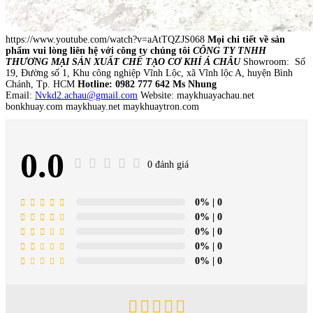
https://www.youtube.com/watch?v=aAtTQZJS068
Mọi chi tiết về sản
phẩm vui lòng liên hệ với công ty chúng tôi
CÔNG TY TNHH
THƯƠNG MẠI SẢN XUẤT CHẾ TẠO CƠ KHÍ Á CHÂU
Showroom: Số
19, Đường số 1, Khu công nghiệp Vĩnh Lộc, xã Vĩnh lộc A, huyện Bình
Chánh, Tp. HCM
Hotline: 0982 777 642 Ms Nhung
Email:
Nvkd2.achau@gmail.com
Website: maykhuayachau.net
bonkhuay.com maykhuay.net maykhuaytron.com
0.0
0 đánh giá
0%
| 0
0%
| 0
0%
| 0
0%
| 0
0%
| 0