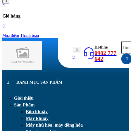
Giỏ hàng
Mua thêm
Thanh toán
Hotline
0982 777
0
642
DANH MỤC SẢN PHẨM
Giới thiệu
Sản Phẩm
Bồn khuấy
Máy khuấy
Máy nhũ hóa, máy đồng hóa