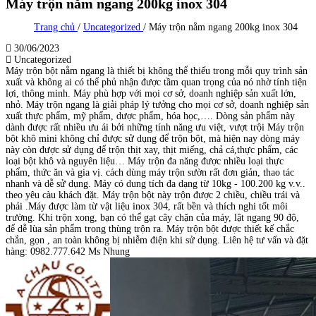
Máy trộn nằm ngang 200kg inox 304
Trang chủ
/
Uncategorized
/
Máy trộn nằm ngang 200kg inox 304
30/06/2023
Uncategorized
Máy trộn bột nằm ngang là thiết bị không thể thiếu trong mỗi quy trình sản
xuất và không ai có thể phủ nhận được tầm quan trọng của nó nhờ tính tiện
lợi, thông minh. Máy phù hợp với mọi cơ sở, doanh nghiệp sản xuất lớn,
nhỏ. Máy trộn ngang là giải pháp lý tưởng cho mọi cơ sở, doanh nghiệp sản
xuất thực phẩm, mỹ phẩm, dược phẩm, hóa học,…. Dòng sản phẩm này
dành được rất nhiều ưu ái bởi những tính năng ưu việt, vượt trội Máy trộn
bột khô mini không chỉ được sử dụng để trộn bột, mà hiện nay dòng máy
này còn được sử dụng để trộn thịt xay, thịt miếng, chả cá,thực phẩm, các
loại bột khô và nguyên liệu… Máy trộn đa năng được nhiều loại thực
phẩm, thức ăn và gia vị. cách dùng máy trộn sườn rất đơn giản, thao tác
nhanh và dễ sử dụng. Máy có dung tích đa dạng từ 10kg - 100.200 kg v.v..
theo yêu càu khách đặt. Máy trộn bột này trộn được 2 chiều, chiều trái và
phải .Máy được làm từ vật liệu inox 304, rất bền và thích nghi tốt môi
trường. Khi trộn xong, bạn có thể gạt cây chặn của máy, lật ngang 90 độ,
để dễ lùa sản phẩm trong thùng trộn ra. Máy trộn bột được thiết kế chắc
chắn, gọn , an toàn không bị nhiễm điện khi sử dụng. Liên hệ tư vấn và đặt
hàng: 0982.777.642 Ms Nhung