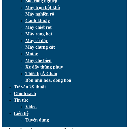
Silo công nghiệp
Máy trộn bột khô
Máy nghiền rổ
Cánh khuấy
Máy chiết rót
Máy rang hạt
Máy cô đặc
Máy chưng cất
Motor
Máy chế biến
Xe đẩy thùng phuy
Thiết bị Á Châu
Bồn nhũ hóa, đồng hoá
Tư vấn kỹ thuật
Chính sách
Tin tức
Video
Liên hệ
Tuyển dụng