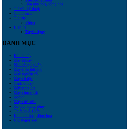
Bồn nhũ hóa, đồng hoá
Tư vấn kỹ thuật
Chính sách
Tin tức
Video
Liên hệ
Tuyển dụng
DANH MỤC
Bồn khuấy
Máy khuấy
Silo công nghiệp
Máy trộn bột khô
Máy nghiền rổ
Máy cô đặc
Cánh khuấy
Máy rang hạt
Máy chưng cất
Motor
Máy chế biến
Xe đẩy thùng phuy
Thiết bị Á Châu
Bồn nhũ hóa, đồng hoá
Uncategorized