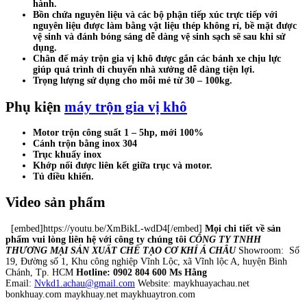
hành.
Bồn chứa nguyên liệu và các bộ phận tiếp xúc trực tiếp với
nguyên liệu được làm bằng vật liệu thép không rỉ, bề mặt được
vệ sinh và đánh bóng sáng dễ dàng vệ sinh sạch sẽ sau khi sử
dụng.
Chân đế máy trộn gia vị khô được gắn các bánh xe chịu lực
giúp quá trình di chuyển nhà xưởng dễ dàng tiện lợi.
Trọng lượng sử dụng cho mỗi mẻ từ 30 – 100kg.
Phụ kiện
máy trộn gia vị khô
Motor trộn công suất 1 – 5hp, mới 100%
Cánh trộn bằng inox 304
Trục khuấy inox
Khớp nối được liên kết giữa trục và motor.
Tủ điều khiển.
Video sản phẩm
[embed]https://youtu.be/XmBikL-wdD4[/embed]
Mọi chi tiết về sản
phẩm vui lòng liên hệ với công ty chúng tôi
CÔNG TY TNHH
THƯƠNG MẠI SẢN XUẤT CHẾ TẠO CƠ KHÍ Á CHÂU
Showroom: Số
19, Đường số 1, Khu công nghiệp Vĩnh Lộc, xã Vĩnh lộc A, huyện Bình
Chánh, Tp. HCM
Hotline: 0902 804 600 Ms Hằng
Email:
Nvkd1.achau@gmail.com
Website: maykhuayachau.net
bonkhuay.com maykhuay.net maykhuaytron.com