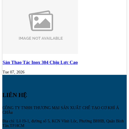
Sàn Thao Tác Inox 304 Chịu Lực Cao
Tue 07, 2026
LIÊN HỆ
CÔNG TY TNHH THƯƠNG MẠI SẢN XUẤT CHẾ TẠO CƠ KHÍ Á
CHÂu
Địa chỉ: Lô I9-1, đường số 5, KCN Vĩnh Lộc, Phường BHHB, Quận Bình
Tân,TP.HCM