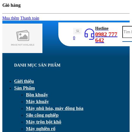
Giỏ hàng
Mua thêm
Thanh toán
Hotline
0982 777
0
642
DANH MỤC SẢN PHẨM
Giới thiệu
Sản Phẩm
Bồn khuấy
Máy khuấy
Máy nhũ hóa, máy đồng hóa
Silo công nghiệp
Máy trộn bột khô
Máy nghiền rổ