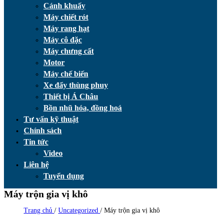
Cánh khuấy
Máy chiết rót
Máy rang hạt
Máy cô đặc
Máy chưng cất
Motor
Máy chế biến
Xe đẩy thùng phuy
Thiết bị Á Châu
Bồn nhũ hóa, đồng hoá
Tư vấn kỹ thuật
Chính sách
Tin tức
Video
Liên hệ
Tuyển dụng
Máy trộn gia vị khô
Trang chủ
/
Uncategorized
/
Máy trộn gia vị khô