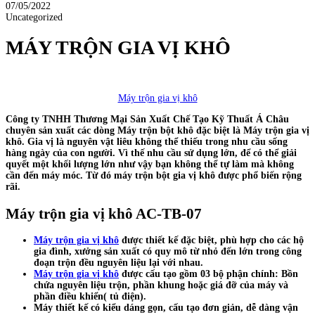
07/05/2022
Uncategorized
MÁY TRỘN GIA VỊ KHÔ
Máy trộn gia vị khô
Công ty TNHH Thương Mại Sản Xuất Chế Tạo Kỹ Thuất Á Châu
chuyên sản xuất các dòng Máy trộn bột khô đặc biệt là Máy trộn gia vị
khô. Gia vị là nguyên vật liêu không thể thiếu trong nhu cầu sống
hàng ngày của con người. Vì thế nhu cầu sử dụng lớn, để có thể giải
quyết một khối lượng lớn như vậy bạn không thể tự làm mà không
cần đến máy móc. Từ đó máy trộn bột gia vị khô được phổ biến rộng
rãi.
Máy trộn gia vị khô AC-TB-07
Máy trộn gia vị khô
được thiết kế đặc biệt, phù hợp cho các hộ
gia đình, xưởng sản xuất có quy mô từ nhỏ đến lớn trong công
đoạn trộn đều nguyên liệu lại với nhau.
Máy trộn gia vị khô
được cấu tạo gồm 03 bộ phận chính: Bồn
chứa nguyên liệu trộn, phần khung hoặc giá đỡ của máy và
phần điều khiển( tủ điện).
Máy thiết kế có kiểu dáng gọn, cấu tạo đơn giản, dễ dàng vận