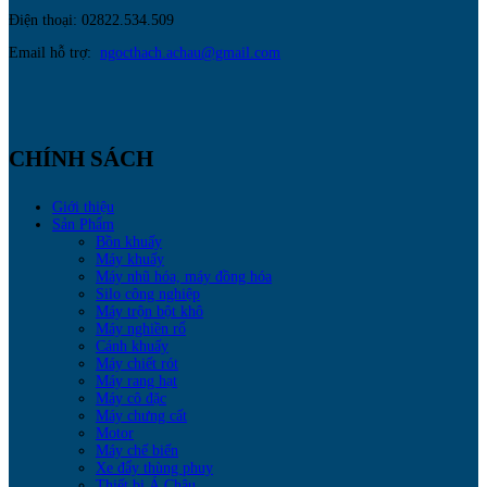
Điện thoại: 02822.534.509
Email hỗ trợ:
ngocthach.achau@gmail.com
CHÍNH SÁCH
Giới thiệu
Sản Phẩm
Bồn khuấy
Máy khuấy
Máy nhũ hóa, máy đồng hóa
Silo công nghiệp
Máy trộn bột khô
Máy nghiền rổ
Cánh khuấy
Máy chiết rót
Máy rang hạt
Máy cô đặc
Máy chưng cất
Motor
Máy chế biến
Xe đẩy thùng phuy
Thiết bị Á Châu