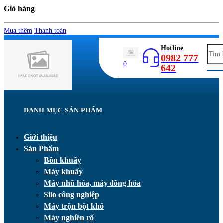
Giỏ hàng
Mua thêm
Thanh toán
Hotline
0982 777
0
642
DANH MỤC SẢN PHẨM
Giới thiệu
Sản Phẩm
Bồn khuấy
Máy khuấy
Máy nhũ hóa, máy đồng hóa
Silo công nghiệp
Máy trộn bột khô
Máy nghiền rổ