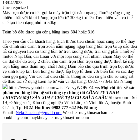
13/04/2023
Uncategorized
Máy trộn được có tên gọi là máy trộn bột nằm ngang Thường ứng dụng
nhiều nhất với khối lượng trộn lớn từ 300kg trở lên Tuy nhiên vẫn có thể
chế tạo theo dạng nhỏ từ 50kg
Toàn bộ đều được gia công bằng inox 304 hoặc 316
Theo yêu cầu của khách hàng, kích thước tiêu chuẩn hoặc cũng có thể thay
đổi chỉnh sửa Cánh trộn xoắn nằm ngang ngập trong bồn trộn Giúp đảo đều
tất cả nguyên liệu có trong bồn từ trên xuống dưới, trái sang phải Thiết kế
motor Nhật Bản, đài Loan với mọi loại công suất nhanh chậm Máy có thể
cài đặt chế độ xoay 2 chiều cho cánh trộn Bồn trộn cũng được thiết kế nắp
trộn bằng inox thẩm mỹ, chất lượng Đảm bảo cho quá trình trộn bột được
vệ sinh khép kín Bên hông sẽ được lắp hộp tủ điện với biến tần và các dây
điện gọn gàng Với các nút điều chỉnh, thông số đều có ghi chú rõ ràng rất
dễ thao tác sử dụng Liên hệ tư vấn và đặt hàng: 0982.777.642 Ms Nhung
https://www.youtube.com/watch?v=vyWOPdZ4-ws
Mọi chi tiết về sản
phẩm vui lòng liên hệ với công ty chúng tôi
CÔNG TY TNHH
THƯƠNG MẠI SẢN XUẤT CHẾ TẠO CƠ KHÍ Á CHÂU
Showroom: Số
19, Đường số 1, Khu công nghiệp Vĩnh Lộc, xã Vĩnh lộc A, huyện Bình
Chánh, Tp. HCM
Hotline: 0982 777 642 Ms Nhung
Email:
Nvkd2.achau@gmail.com
Website: maykhuayachau.net
bonkhuay.com maykhuay.net maykhuaytron.com