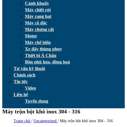
Cánh khuấy
Máy chiết rót
Máy rang hạt
Máy cô đặc
Máy chưng cất
Motor
Máy chế biến
Xe đẩy thùng phuy
Thiết bị Á Châu
Bồn nhũ hóa, đồng hoá
Tư vấn kỹ thuật
Chính sách
Tin tức
Video
Liên hệ
Tuyển dụng
Máy trộn bột khô inox 304 - 316
Trang chủ
/
Uncategorized
/
Máy trộn bột khô inox 304 - 316