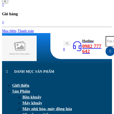
Giỏ hàng
Mua thêm
Thanh toán
Hotline
0982 777
0
642
DANH MỤC SẢN PHẨM
Giới thiệu
Sản Phẩm
Bồn khuấy
Máy khuấy
Máy nhũ hóa, máy đồng hóa