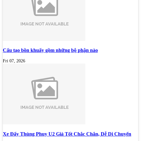
Cấu tạo bồn khuấy gồm những bộ phận nào
Fri 07, 2026
Xe Đẩy Thùng Phuy U2 Giá Tốt Chắc Chắn, Dễ Di Chuyển