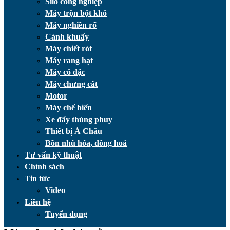
Silo công nghiệp
Máy trộn bột khô
Máy nghiền rổ
Cánh khuấy
Máy chiết rót
Máy rang hạt
Máy cô đặc
Máy chưng cất
Motor
Máy chế biến
Xe đẩy thùng phuy
Thiết bị Á Châu
Bồn nhũ hóa, đồng hoá
Tư vấn kỹ thuật
Chính sách
Tin tức
Video
Liên hệ
Tuyển dụng