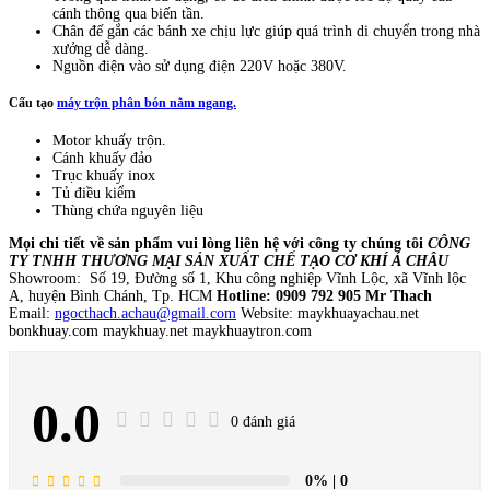
cánh thông qua biến tần.
Chân đế gắn các bánh xe chịu lực giúp quá trình di chuyển trong nhà
xưởng dễ dàng.
Nguồn điện vào sử dụng điện 220V hoặc 380V.
Cấu tạo
máy trộn phân bón nằm ngang.
Motor khuấy trộn.
Cánh khuấy đảo
Trục khuấy inox
Tủ điều kiểm
Thùng chứa nguyên liệu
Mọi chi tiết về sản phẩm vui lòng liên hệ với công ty chúng tôi
CÔNG
TY TNHH THƯƠNG MẠI SẢN XUẤT CHẾ TẠO CƠ KHÍ Á CHÂU
Showroom: Số 19, Đường số 1, Khu công nghiệp Vĩnh Lộc, xã Vĩnh lộc
A, huyện Bình Chánh, Tp. HCM
Hotline: 0909 792 905 Mr Thach
Email:
ngocthach.achau@gmail.com
Website: maykhuayachau.net
bonkhuay.com maykhuay.net maykhuaytron.com
0.0
0 đánh giá
0%
| 0