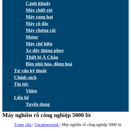
Cánh khuấy
Máy chiết rót
Máy rang hạt
Máy cô đặc
Máy chưng cất
Motor
Máy chế biến
Xe đẩy thùng phuy
Thiết bị Á Châu
Bồn nhũ hóa, đồng hoá
Tư vấn kỹ thuật
Chính sách
Tin tức
Video
Liên hệ
Tuyển dụng
Máy nghiền rỗ công nghiệp 5000 lít
Trang chủ
/
Uncategorized
/
Máy nghiền rỗ công nghiệp 5000 lít