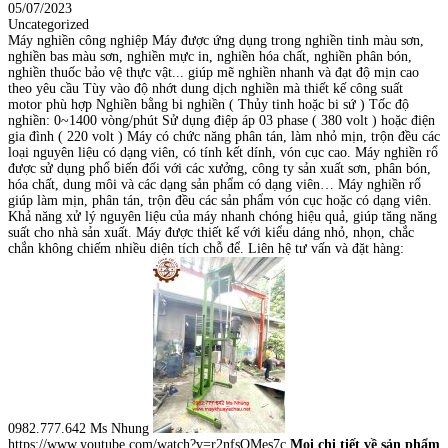
05/07/2023
Uncategorized
Máy nghiền công nghiệp Máy được ứng dụng trong nghiền tinh màu sơn,
nghiền bas màu sơn, nghiền mực in, nghiền hóa chất, nghiền phân bón,
nghiền thuốc bảo vệ thực vật... giúp mẽ nghiền nhanh và đạt độ mịn cao
theo yêu cầu Tùy vào độ nhớt dung dịch nghiền mà thiết kế công suất
motor phù hợp Nghiền bằng bi nghiền ( Thủy tinh hoặc bi sứ ) Tốc độ
nghiền: 0~1400 vòng/phút Sử dụng điệp áp 03 phase ( 380 volt ) hoặc điện
gia đình ( 220 volt ) Máy có chức năng phân tán, làm nhỏ mịn, trộn đều các
loại nguyên liệu có dạng viên, có tính kết dính, vón cục cao. Máy nghiền rổ
được sử dụng phổ biến đối với các xưởng, công ty sản xuất sơn, phân bón,
hóa chất, dung môi và các dạng sản phẩm có dạng viên… Máy nghiền rổ
giúp làm mịn, phân tán, trộn đều các sản phẩm vón cục hoặc có dạng viên.
Khả năng xử lý nguyên liệu của máy nhanh chóng hiệu quả, giúp tăng năng
suất cho nhà sản xuất. Máy được thiết kế với kiểu dáng nhỏ, nhọn, chắc
chắn không chiếm nhiều diện tích chỗ để. Liên hệ tư vấn và đặt hàng:
0982.777.642 Ms Nhung
https://www.youtube.com/watch?v=r2nfsQMes7c
Mọi chi tiết về sản phẩm