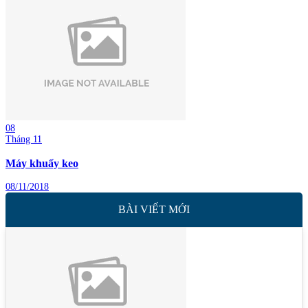
08
Tháng 11
Máy khuấy keo
08/11/2018
BÀI VIẾT MỚI