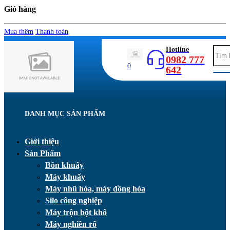
Giỏ hàng
Mua thêm
Thanh toán
Hotline
0982 777
0
642
DANH MỤC SẢN PHẨM
Giới thiệu
Sản Phẩm
Bồn khuấy
Máy khuấy
Máy nhũ hóa, máy đồng hóa
Silo công nghiệp
Máy trộn bột khô
Máy nghiền rổ