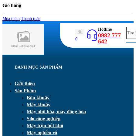
Giỏ hàng
Mua thêm
Thanh toán
Hotline
0982 777
0
642
DANH MỤC SẢN PHẨM
Giới thiệu
Sản Phẩm
Bồn khuấy
Máy khuấy
Máy nhũ hóa, máy đồng hóa
Silo công nghiệp
Máy trộn bột khô
Máy nghiền rổ