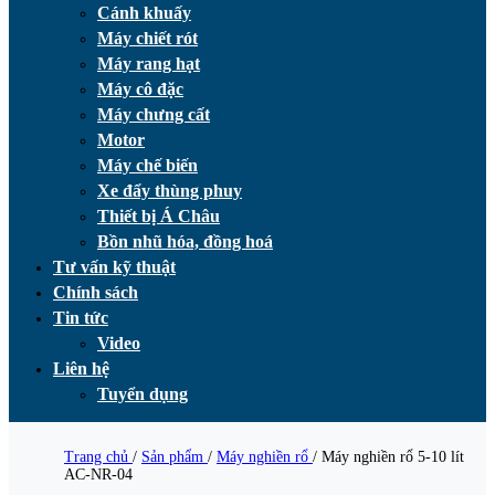
Cánh khuấy
Máy chiết rót
Máy rang hạt
Máy cô đặc
Máy chưng cất
Motor
Máy chế biến
Xe đẩy thùng phuy
Thiết bị Á Châu
Bồn nhũ hóa, đồng hoá
Tư vấn kỹ thuật
Chính sách
Tin tức
Video
Liên hệ
Tuyển dụng
Trang chủ
/
Sản phẩm
/
Máy nghiền rổ
/
Máy nghiền rổ 5-10 lít
AC-NR-04