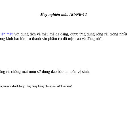
Máy nghiền màu AC-NR-12
iền màu
với dung tích và mẫu mã đa dạng, được ứng dụng rộng rãi trong nhiều
ờng kính hạt lớn trở thành sản phẩm có độ mịn cao và đồng nhất.
ông rỉ, chống mài mòn sử dụng đảo bảo an toàn vệ sinh.
theo yêu cầu khách hàng, ưsng dụng trong nhiều lĩnh vực khác như: