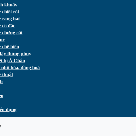
h khuấy
chiết rót
 rang hạt
 cô đặc
 chưng cất
or
 chế biến
đẩy thùng phuy
ết bị Á Châu
 nhũ hóa, đồng hoá
 thuật
ch
eo
ển dụng
2