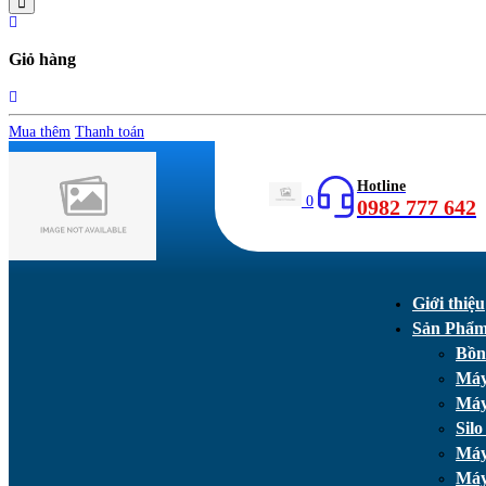
Giỏ hàng
Mua thêm
Thanh toán
Hotline
0
0982 777 642
Giới thiệu
Sản Phẩ
Bồn
Máy
Máy
Silo
Máy
Máy