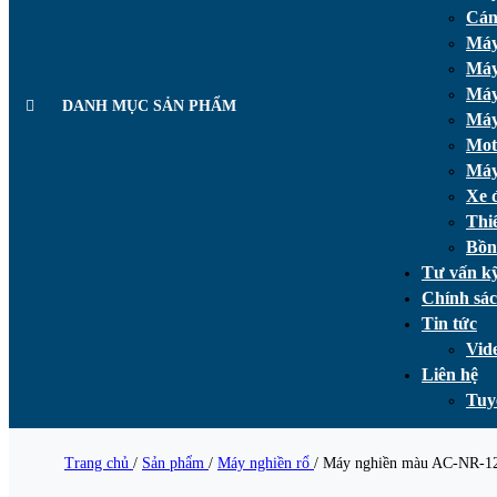
Cán
Máy 
Máy
Máy
DANH MỤC SẢN PHẨM
Máy
Mot
Máy
Xe 
Thi
Bồn
Tư vấn kỹ
Chính sá
Tin tức
Vid
Liên hệ
Tuy
Trang chủ
/
Sản phẩm
/
Máy nghiền rổ
/
Máy nghiền màu AC-NR-1