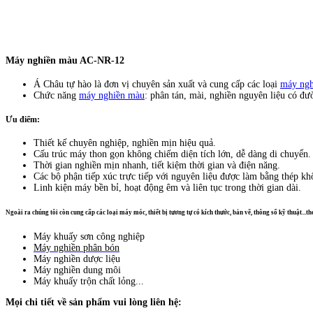
Máy nghiền màu AC-NR-12
Á Châu tự hào là đơn vị chuyên sản xuất và cung cấp các loại
máy ngh
Chức năng
máy nghiền màu
: phân tán, mài, nghiền nguyên liệu có đư
Ưu điểm:
Thiết kế chuyên nghiệp, nghiền mịn hiệu quả.
Cấu trúc máy thon gọn không chiếm diện tích lớn, dễ dàng di chuyển.
Thời gian nghiền mịn nhanh, tiết kiệm thời gian và điện năng.
Các bộ phận tiếp xúc trực tiếp với nguyên liệu được làm bằng thép kh
Linh kiện máy bền bỉ, hoạt động êm và liên tục trong thời gian dài.
Ngoài ra chúng tôi còn cung cấp các loại máy móc, thiết bị tương tự có kích thước, bản vẽ, thông số kỹ thuật...
Máy khuấy sơn công nghiệp
Máy nghiền phân bón
Máy nghiền dược liệu
Máy nghiền dung môi
Máy khuấy trộn chất lỏng...
Mọi chi tiết về sản phẩm vui lòng liên h
ệ: