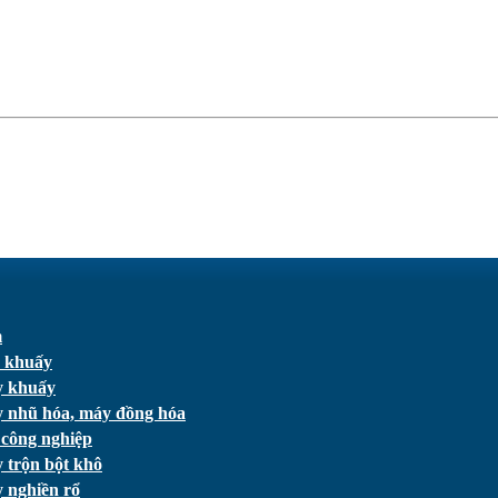
m
 khuấy
 khuấy
 nhũ hóa, máy đồng hóa
 công nghiệp
 trộn bột khô
 nghiền rổ