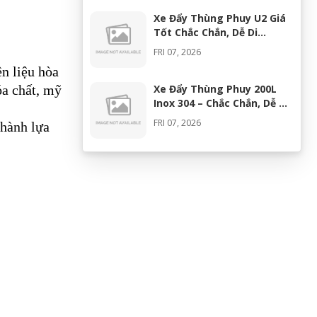
Xe Đẩy Thùng Phuy U2 Giá
Tốt Chắc Chắn, Dễ Di
Chuyển
FRI 07, 2026
n liệu hòa
óa chất, mỹ
Xe Đẩy Thùng Phuy 200L
Inox 304 – Chắc Chắn, Dễ Di
Chuyển, Giá Tốt
FRI 07, 2026
thành lựa
Máy Khuấy Silicon Inox 304
Chính Hãng | Khuấy Keo
Silicone Hiệu Quả
WED 07, 2026
Thùng Phuy 200L Inox 304
Chính Hãng Chống Gỉ | Giá
Tốt 2026
TUE 07, 2026
Máy Đồng Hóa Hay Máy
Nhũ Hóa? Cách Chọn Thiết