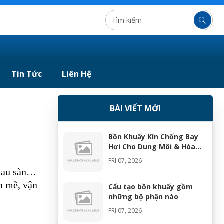
Tin Tức
Liên Hệ
BÀI VIẾT MỚI
Bồn Khuấy Kín Chống Bay
Hơi Cho Dung Môi & Hóa
Chất
FRI 07, 2026
 lau sàn…
h mẽ, vận
Cấu tạo bồn khuấy gồm
những bộ phận nào
FRI 07, 2026