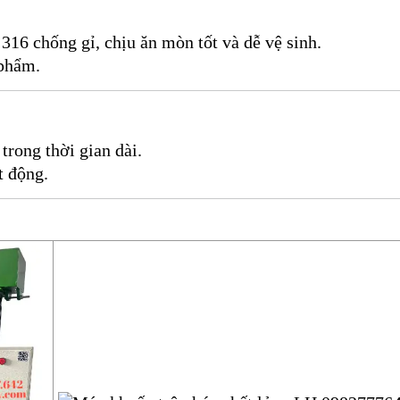
16 chống gỉ, chịu ăn mòn tốt và dễ vệ sinh.
 phẩm.
rong thời gian dài.
t động.