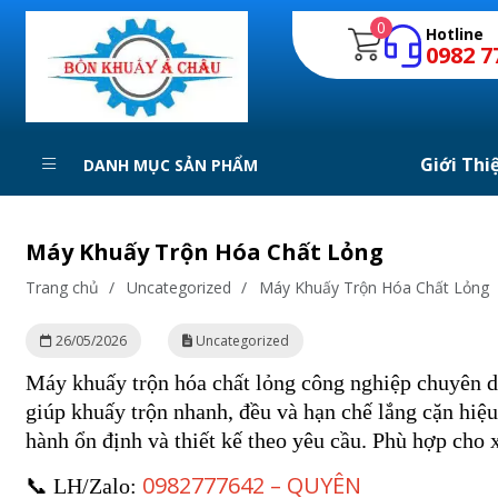
0
Hotline
0982 7
Giới Thi
DANH MỤC SẢN PHẨM
Máy Khuấy Trộn Hóa Chất Lỏng
Trang chủ
/
Uncategorized
/
Máy Khuấy Trộn Hóa Chất Lỏng
26/05/2026
Uncategorized
Máy khuấy trộn hóa chất lỏng công nghiệp chuyên d
giúp khuấy trộn nhanh, đều và hạn chế lắng cặn hi
hành ổn định và thiết kế theo yêu cầu. Phù hợp cho 
0982777642 – QUYÊN
📞 LH/Zalo: