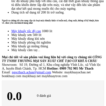
tốc độ khuấy phù hợp với nhu cầu, cài đặt thời gian khuấy thông qua
tủ điều khiển được lắp đặt trên máy, và như vậy đến khi sản phẩm
đạt như kết quả mong muốn thì cho máy ngưng.
Dung tích sử dụng từ 200 lít trở xuống.
Ngoài ra chúng tôi còn cung cấp các loại máy khuấy khác có mẫu mã, công suất, thông số kỹ thuật, bản
vẽ...theo yêu cầu khách hàng như:
Máy khuấy tốc độ cao
1000 lít
Máy khuấy sơn 500 lít
Máy khuấy dùng khí nén
Máy khuấy phòng thí nghiệm
Máy khuấy gá miệng thùng
Máy khuấy cầm tay...
Mọi chi tiết về sản phẩm vui lòng liên hệ với công ty chúng tôi
CÔNG
TY TNHH THƯƠNG MẠI SẢN XUẤT CHẾ TẠO CƠ KHÍ Á CHÂU
Showroom: Số 19, Đường số 1, Khu công nghiệp Vĩnh Lộc, xã Vĩnh lộc
A, huyện Bình Chánh, Tp. HCM
Hotline: 0909 792 905 Mr Thach
Email:
ngocthach.achau@gmail.com
Website: maykhuayachau.net
bonkhuay.com maykhuay.net maykhuaytron.com
0.0
0 đánh giá