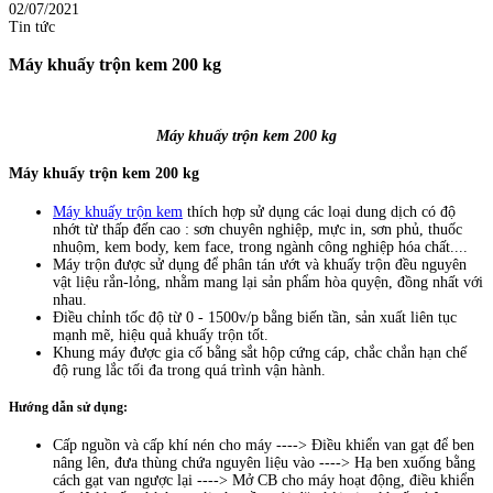
02/07/2021
Tin tức
Máy khuấy trộn kem 200 kg
Máy khuấy trộn kem 200 kg
Máy khuấy trộn kem 200 kg
Máy khuấy trộn kem
thích hợp sử dụng các loại dung dịch có độ
nhớt từ thấp đến cao : sơn chuyên nghiệp, mực in, sơn phủ, thuốc
nhuộm, kem body, kem face, trong ngành công nghiệp hóa chất....
Máy trộn được sử dụng để phân tán ướt và khuấy trộn đều nguyên
vật liệu rắn-lỏng, nhằm mang lại sản phẩm hòa quyện, đồng nhất với
nhau.
Điều chỉnh tốc độ từ 0 - 1500v/p bằng biến tần, sản xuất liên tục
mạnh mẽ, hiệu quả khuấy trộn tốt.
Khung máy được gia cố bằng sắt hộp cứng cáp, chắc chắn hạn chế
độ rung lắc tối đa trong quá trình vận hành.
Hướng dẫn sử dụng:
Cấp nguồn và cấp khí nén cho máy ----> Điều khiển van gạt để ben
nâng lên, đưa thùng chứa nguyên liệu vào ----> Hạ ben xuống bằng
cách gạt van ngược lại ----> Mở CB cho máy hoạt động, điều khiển