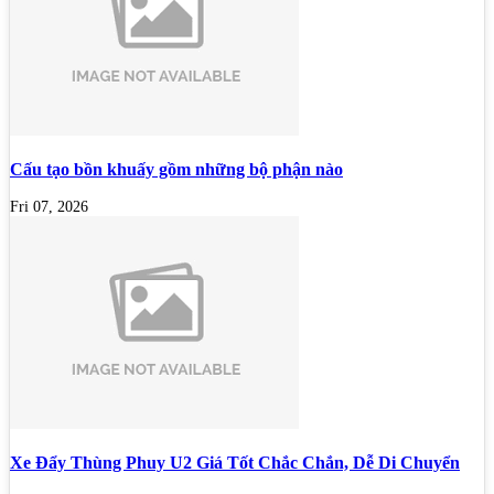
Cấu tạo bồn khuấy gồm những bộ phận nào
Fri 07, 2026
Xe Đẩy Thùng Phuy U2 Giá Tốt Chắc Chắn, Dễ Di Chuyển