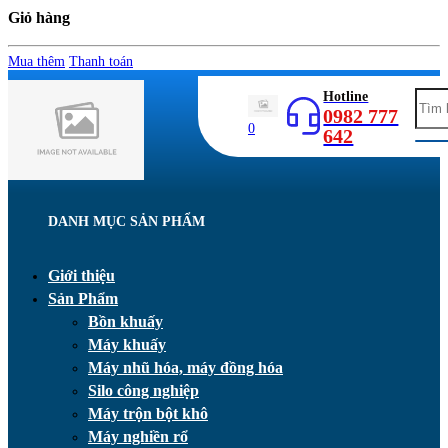
Giỏ hàng
Mua thêm
Thanh toán
Hotline
0982 777
0
642
DANH MỤC SẢN PHẨM
Giới thiệu
Sản Phẩm
Bồn khuấy
Máy khuấy
Máy nhũ hóa, máy đồng hóa
Silo công nghiệp
Máy trộn bột khô
Máy nghiền rổ