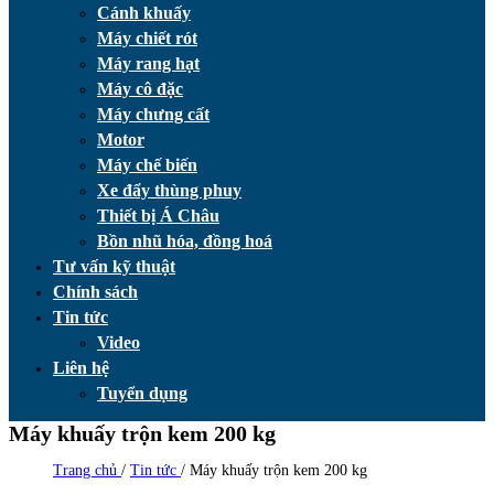
Cánh khuấy
Máy chiết rót
Máy rang hạt
Máy cô đặc
Máy chưng cất
Motor
Máy chế biến
Xe đẩy thùng phuy
Thiết bị Á Châu
Bồn nhũ hóa, đồng hoá
Tư vấn kỹ thuật
Chính sách
Tin tức
Video
Liên hệ
Tuyển dụng
Máy khuấy trộn kem 200 kg
Trang chủ
/
Tin tức
/
Máy khuấy trộn kem 200 kg