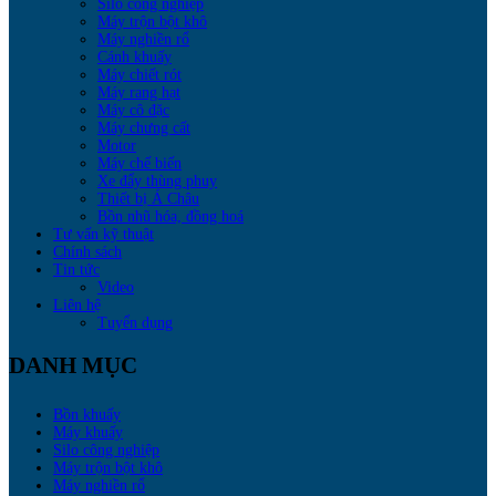
Silo công nghiệp
Máy trộn bột khô
Máy nghiền rổ
Cánh khuấy
Máy chiết rót
Máy rang hạt
Máy cô đặc
Máy chưng cất
Motor
Máy chế biến
Xe đẩy thùng phuy
Thiết bị Á Châu
Bồn nhũ hóa, đồng hoá
Tư vấn kỹ thuật
Chính sách
Tin tức
Video
Liên hệ
Tuyển dụng
DANH MỤC
Bồn khuấy
Máy khuấy
Silo công nghiệp
Máy trộn bột khô
Máy nghiền rổ