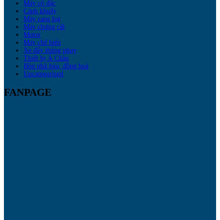
Máy cô đặc
Cánh khuấy
Máy rang hạt
Máy chưng cất
Motor
Máy chế biến
Xe đẩy thùng phuy
Thiết bị Á Châu
Bồn nhũ hóa, đồng hoá
Uncategorized
FANPAGE