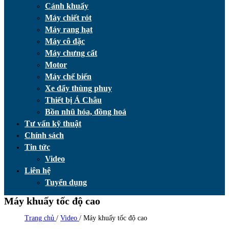
Cánh khuấy
Máy chiết rót
Máy rang hạt
Máy cô đặc
Máy chưng cất
Motor
Máy chế biến
Xe đẩy thùng phuy
Thiết bị Á Châu
Bồn nhũ hóa, đồng hoá
Tư vấn kỹ thuật
Chính sách
Tin tức
Video
Liên hệ
Tuyển dụng
Máy khuấy tốc độ cao
Trang chủ
/
Video
/
Máy khuấy tốc độ cao