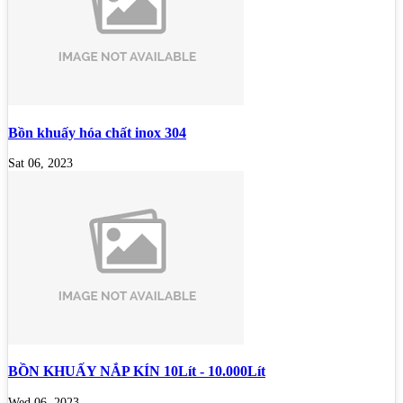
Bồn khuấy hóa chất inox 304
Sat 06, 2023
BỒN KHUẤY NẮP KÍN 10Lít - 10.000Lít
Wed 06, 2023