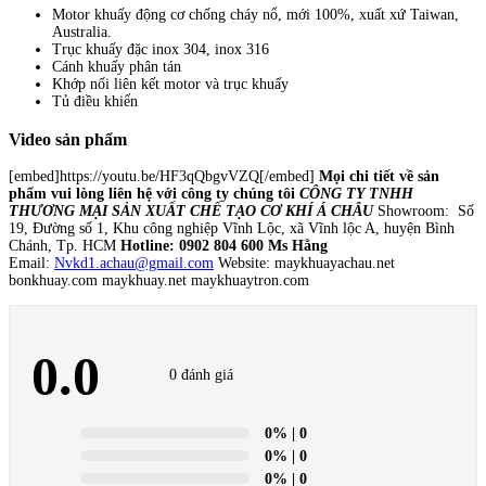
Motor khuấy động cơ chống cháy nổ, mới 100%, xuất xứ Taiwan,
Australia.
Trục khuấy đặc inox 304, inox 316
Cánh khuấy phân tán
Khớp nối liên kết motor và trục khuấy
Tủ điều khiển
Video sản phẩm
[embed]https://youtu.be/HF3qQbgvVZQ[/embed]
Mọi chi tiết về sản
phẩm vui lòng liên hệ với công ty chúng tôi
CÔNG TY TNHH
THƯƠNG MẠI SẢN XUẤT CHẾ TẠO CƠ KHÍ Á CHÂU
Showroom: Số
19, Đường số 1, Khu công nghiệp Vĩnh Lộc, xã Vĩnh lộc A, huyện Bình
Chánh, Tp. HCM
Hotline: 0902 804 600 Ms Hằng
Email:
Nvkd1.achau@gmail.com
Website: maykhuayachau.net
bonkhuay.com maykhuay.net maykhuaytron.com
0.0
0 đánh giá
0%
| 0
0%
| 0
0%
| 0