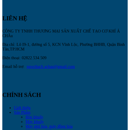
LIÊN HỆ
CÔNG TY TNHH THƯƠNG MẠI SẢN XUẤT CHẾ TẠO CƠ KHÍ Á
CHÂu
Địa chỉ: Lô I9-1, đường số 5, KCN Vĩnh Lộc, Phường BHHB, Quận Bình
Tân,TP.HCM
Điện thoại: 02822.534.509
Email hỗ trợ:
ngocthach.achau@gmail.com
CHÍNH SÁCH
Giới thiệu
Sản Phẩm
Bồn khuấy
Máy khuấy
Máy nhũ hóa, máy đồng hóa