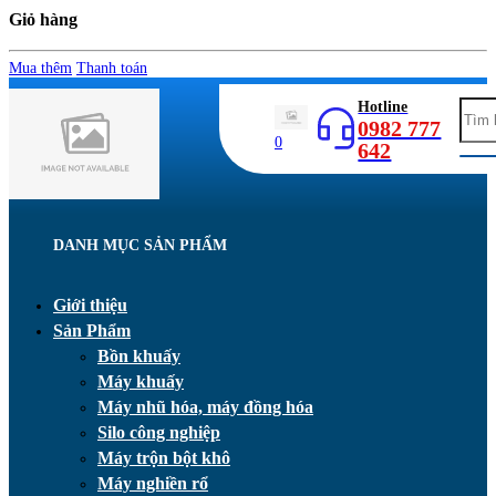
Giỏ hàng
Mua thêm
Thanh toán
Hotline
0982 777
0
642
DANH MỤC SẢN PHẨM
Giới thiệu
Sản Phẩm
Bồn khuấy
Máy khuấy
Máy nhũ hóa, máy đồng hóa
Silo công nghiệp
Máy trộn bột khô
Máy nghiền rổ