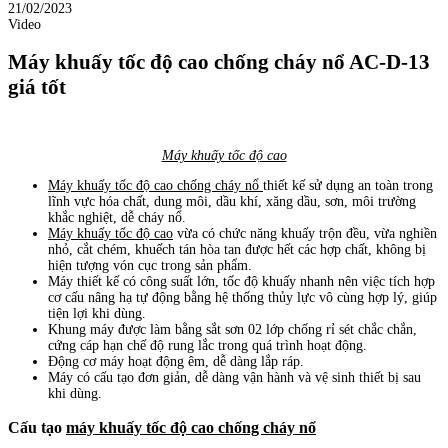
21/02/2023
Video
Máy khuấy tốc độ cao chống cháy nổ AC-D-13
giá tốt
Máy khuấy tốc độ cao
Máy khuấy tốc độ cao chống cháy nổ
thiết kế sử dụng an toàn trong
lĩnh vực hóa chất, dung môi, dầu khí, xăng dầu, sơn, môi trường
khắc nghiệt, dễ cháy nổ.
Máy khuấy tốc độ cao
vừa có chức năng khuấy trộn đều, vừa nghiền
nhỏ, cắt chém, khuếch tán hòa tan được hết các hợp chất, không bị
hiện tượng vón cục trong sản phẩm.
Máy thiết kế có công suất lớn, tốc độ khuấy nhanh nên việc tích hợp
cơ cấu nâng hạ tự động bằng hệ thống thủy lực vô cùng hợp lý, giúp
tiện lợi khi dùng.
Khung máy được làm bằng sắt sơn 02 lớp chống rỉ sét chắc chắn,
cứng cáp hạn chế độ rung lắc trong quá trình hoạt động.
Động cơ máy hoạt động êm, dễ dàng lắp ráp.
Máy có cấu tạo đơn giản, dễ dàng vận hành và vệ sinh thiết bị sau
khi dùng.
Cấu tạo
máy khuấy tốc độ cao chống cháy nổ