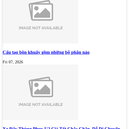
Cấu tạo bồn khuấy gồm những bộ phận nào
Fri 07, 2026
Xe Đẩy Thùng Phuy U2 Giá Tốt Chắc Chắn, Dễ Di Chuyển