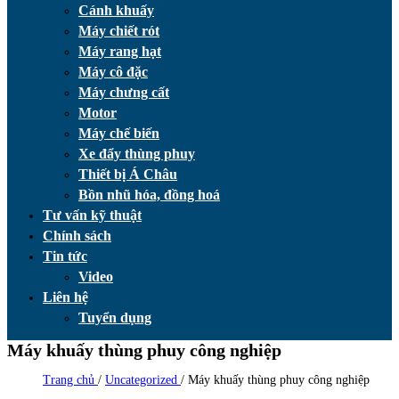
Cánh khuấy
Máy chiết rót
Máy rang hạt
Máy cô đặc
Máy chưng cất
Motor
Máy chế biến
Xe đẩy thùng phuy
Thiết bị Á Châu
Bồn nhũ hóa, đồng hoá
Tư vấn kỹ thuật
Chính sách
Tin tức
Video
Liên hệ
Tuyển dụng
Máy khuấy thùng phuy công nghiệp
Trang chủ
/
Uncategorized
/
Máy khuấy thùng phuy công nghiệp