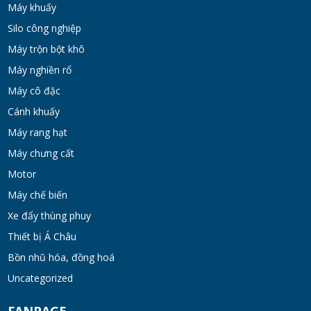
Máy khuấy
Bồn khuấy gia nhiệt cánh đảo syrup
Silo công nghiệp
TUE 07, 2026
Máy trộn bột khô
Máy nghiền rổ
Máy khuấy đồng hóa cánh quét mật ong
Máy cô đặc
bơm chân không
Cánh khuấy
TUE 07, 2026
Máy rang hạt
Máy chưng cất
Máy khuấy kem dưỡng đồng hóa cánh quét
khung inox
Motor
TUE 07, 2026
Máy chế biến
Xe đẩy thùng phuy
Máy khuấy phân bón công nghiệp 150-200
Thiết bị Á Châu
lít
Bồn nhũ hóa, đồng hoá
TUE 07, 2026
Uncategorized
Máy trộn bột khô hình trống 20-30kg