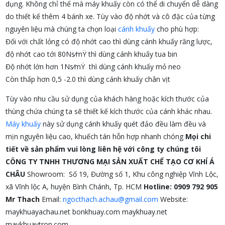
dụng. Không chỉ thế mà máy khuấy còn có thể di chuyển dễ dàng
do thiết kế thêm 4 bánh xe. Tùy vào độ nhớt và cô đặc của từng
nguyên liệu mà chúng ta chọn loại
cánh khuấy
cho phù hợp:
Đối với chất lỏng có độ nhớt cao thì dùng cánh khuấy răng lược,
độ nhớt cao tới 80Ns⁄mŸ thì dùng cánh khuấy tua bin
Độ nhớt lớn hơn 1Ns⁄mŸ thì dùng cánh khuấy mỏ neo
Còn thấp hơn 0,5 -2.0 thì dùng cánh khuấy chân vịt
Tùy vào nhu cầu sử dụng của khách hàng hoặc kích thước của
thùng chứa chúng ta sẽ thiết kế kích thước của cánh khác nhau.
Máy khuấy
này sử dụng cánh khuấy quét đảo đều làm đều và
mịn nguyên liệu cao, khuếch tán hỗn hợp nhanh chóng
Mọi chi
tiết về sản phẩm vui lòng liên hệ với công ty chúng tôi
CÔNG TY TNHH THƯƠNG MẠI SẢN XUẤT CHẾ TẠO CƠ KHÍ Á
CHÂU
Showroom: Số 19, Đường số 1, Khu công nghiệp Vĩnh Lộc,
xã Vĩnh lộc A, huyện Bình Chánh, Tp. HCM
Hotline: 0909 792 905
Mr Thach
Email:
ngocthach.achau@gmail.com
Website:
maykhuayachau.net bonkhuay.com maykhuay.net
maykhuaytron.com