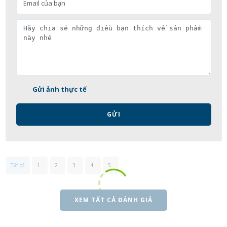
Gửi ảnh thực tế
GỬI
Tất cả
1
2
3
4
5
XEM TẤT CẢ ĐÁNH GIÁ