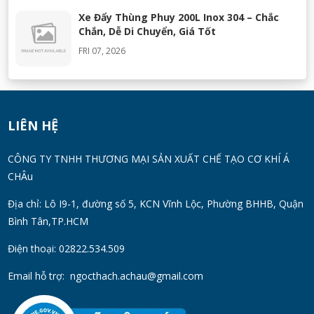
Xe Đẩy Thùng Phuy 200L Inox 304 – Chắc
Chắn, Dễ Di Chuyển, Giá Tốt
FRI 07, 2026
Máy Khuấy Silicon Inox 304 Chính Hãng |
Khuấy Keo Silicone Hiệu Quả
WED 07, 2026
LIÊN HỆ
Thùng Phuy 200L Inox 304 Chính Hãng
CÔNG TY TNHH THƯƠNG MẠI SẢN XUẤT CHẾ TẠO CƠ KHÍ Á
Chống Gỉ | Giá Tốt 2026
CHÂu
TUE 07, 2026
Địa chỉ: Lô I9-1, đường số 5, KCN Vĩnh Lộc, Phường BHHB, Quận
Bình Tân,TP.HCM
Máy Đồng Hóa Hay Máy Nhũ Hóa? Cách
Chọn Thiết Bị Phù Hợp
Điện thoại: 02822.534.509
MON 07, 2026
Email hỗ trợ:
ngocthach.achau@gmail.com
Máy Khuấy Trộn Hóa Chất Công Nghiệp