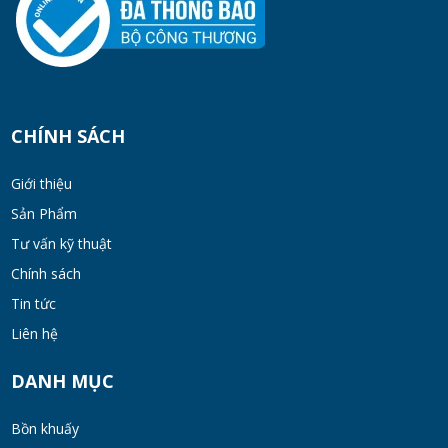
MON 07, 2026
Cách Chọn Cánh Khuấy Phù Hợp Cho Hóa
Chất, Sơn Và Thực Phẩm
MON 07, 2026
CHÍNH SÁCH
Bộ lọc sơn dầu
Giới thiệu
MON 07, 2026
Sản Phẩm
Tư vấn kỹ thuật
Chính sách
Bồn khuấy đồng hóa thực phẩm cánh quét
50-200 lít
Tin tức
MON 07, 2026
Liên hệ
Máy Khuấy Hóa Chất Inox 304 Chống Ăn
DANH MỤC
Mòn
WED 07, 2026
Bồn khuấy