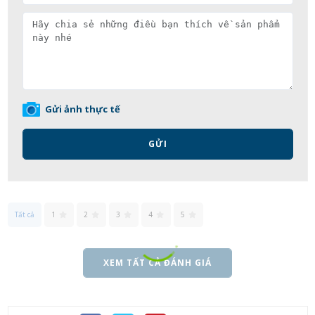
Gửi ảnh thực tế
GỬI
Tất cả
1
2
3
4
5
XEM TẤT CẢ ĐÁNH GIÁ