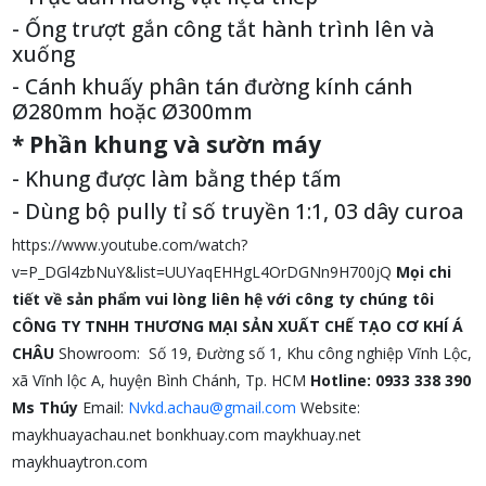
- Ống trượt gắn công tắt hành trình lên và
xuống
- Cánh khuấy phân tán đường kính cánh
Ø280mm hoặc Ø300mm
* Phần khung và sườn máy
- Khung được làm bằng thép tấm
- Dùng bộ pully tỉ số truyền 1:1, 03 dây curoa
https://www.youtube.com/watch?
v=P_DGl4zbNuY&list=UUYaqEHHgL4OrDGNn9H700jQ
Mọi chi
tiết về sản phẩm vui lòng liên hệ với công ty chúng tôi
CÔNG TY TNHH THƯƠNG MẠI SẢN XUẤT CHẾ TẠO CƠ KHÍ Á
CHÂU
Showroom: Số 19, Đường số 1, Khu công nghiệp Vĩnh Lộc,
xã Vĩnh lộc A, huyện Bình Chánh, Tp. HCM
Hotline: 0933 338 390
Ms Thúy
Email:
Nvkd.achau@gmail.com
Website:
maykhuayachau.net bonkhuay.com maykhuay.net
maykhuaytron.com