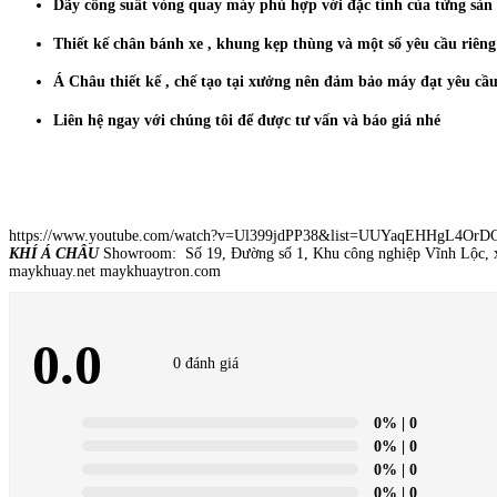
Dãy công suất vòng quay máy phù hợp với đặc tính của từng sản
Thiết kế chân bánh xe , khung kẹp thùng và một số yêu cầu riêng
Á Châu thiết kế , chế tạo tại xưởng nên đảm bảo máy đạt yêu cầ
Liên hệ ngay với chúng tôi để được tư vấn và báo giá nhé
https://www.youtube.com/watch?v=Ul399jdPP38&list=UUYaqEHHgL4Or
KHÍ Á CHÂU
Showroom: Số 19, Đường số 1, Khu công nghiệp Vĩnh Lộc, 
maykhuay.net maykhuaytron.com
0.0
0 đánh giá
0%
| 0
0%
| 0
0%
| 0
0%
| 0