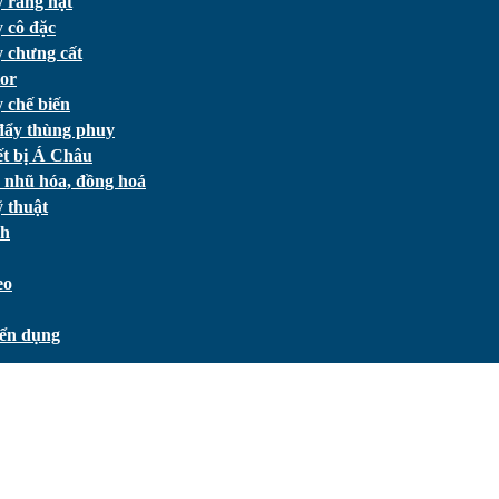
 rang hạt
 cô đặc
 chưng cất
or
 chế biến
đẩy thùng phuy
ết bị Á Châu
 nhũ hóa, đồng hoá
 thuật
ch
eo
ển dụng