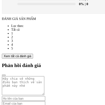
0%
| 0
ĐÁNH GIÁ SẢN PHẨM
Lọc theo:
Tất cả
1
2
3
4
5
Xem tất cả đánh giá
Phản hồi đánh giá