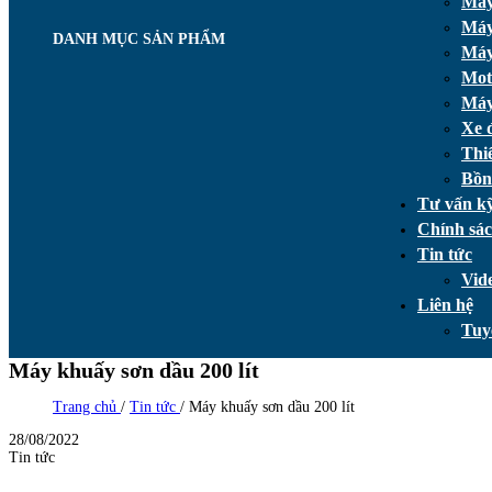
Máy
Máy
DANH MỤC SẢN PHẨM
Máy
Mot
Máy
Xe 
Thi
Bồn
Tư vấn kỹ
Chính sá
Tin tức
Vid
Liên hệ
Tuy
Máy khuấy sơn dầu 200 lít
Trang chủ
/
Tin tức
/
Máy khuấy sơn dầu 200 lít
28/08/2022
Tin tức