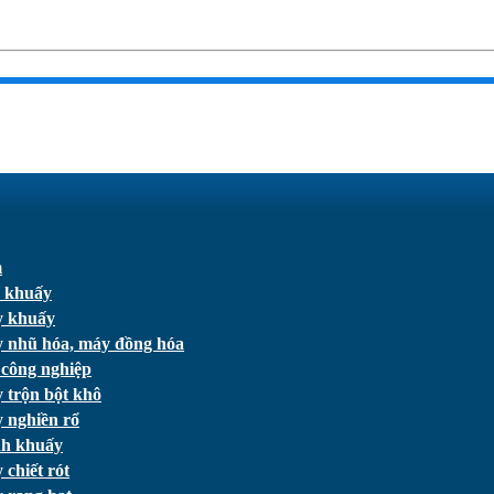
m
 khuấy
 khuấy
 nhũ hóa, máy đồng hóa
 công nghiệp
 trộn bột khô
 nghiền rổ
h khuấy
chiết rót