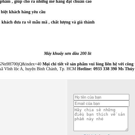
 phẩm , giúp cho ra những mẻ hàng đạt chuẩn cao
 biệt khách hàng yêu cầu
u khách đưa ra về mẫu mã , chất lượng và giá thành
Máy khuấy sơn dầu 200 lít
DGNn9H700jQ&index=40
Mọi chi tiết về sản phẩm vui lòng liên hệ với công 
xã Vĩnh lộc A, huyện Bình Chánh, Tp. HCM
Hotline: 0933 338 390 Ms Thúy