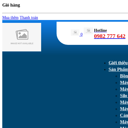
Giỏ hàng
Mua thêm
Thanh toán
Hotline
0
0982 777 642
Giới thiệu
Sản Phẩ
Bồn
Máy
Máy
Silo
Máy
Máy
Cán
Máy 