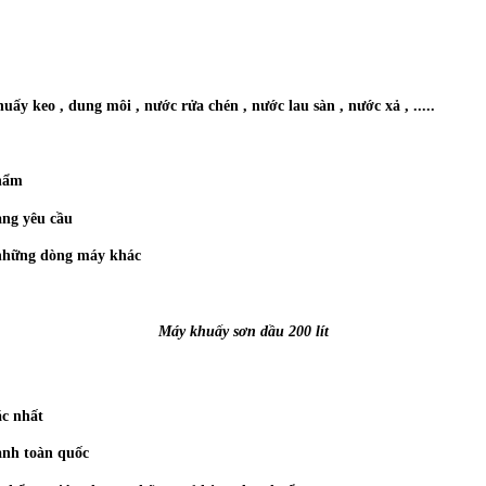
 keo , dung môi , nước rửa chén , nước lau sàn , nước xả , .....
phẩm
àng yêu cầu
i những dòng máy khác
Máy khuấy sơn dầu 200 lít
ặc nhất
ành toàn quốc