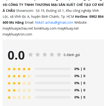
tôi
CÔNG TY TNHH THƯƠNG MẠI SẢN XUẤT CHẾ TẠO CƠ KHÍ
Á CHÂU
Showroom: Số 19, Đường số 1, Khu công nghiệp Vĩnh
Lộc, xã Vĩnh lộc A, huyện Bình Chánh, Tp. HCM
Hotline: 0902 804
600 Ms Hằng
Email:
Nvkd1.achau@gmail.com
Website:
maykhuayachau.net bonkhuay.com maykhuay.net
maykhuaytron.com
0.0
0 đánh giá
0%
| 0
0%
| 0
0%
| 0
0%
| 0
0%
| 0