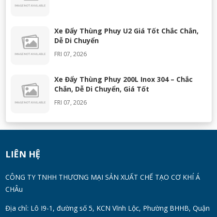
Xe Đẩy Thùng Phuy U2 Giá Tốt Chắc Chắn,
Dễ Di Chuyển
FRI 07, 2026
Xe Đẩy Thùng Phuy 200L Inox 304 – Chắc
Chắn, Dễ Di Chuyển, Giá Tốt
FRI 07, 2026
Máy Khuấy Silicon Inox 304 Chính Hãng |
Khuấy Keo Silicone Hiệu Quả
WED 07, 2026
LIÊN HỆ
Thùng Phuy 200L Inox 304 Chính Hãng
CÔNG TY TNHH THƯƠNG MẠI SẢN XUẤT CHẾ TẠO CƠ KHÍ Á
Chống Gỉ | Giá Tốt 2026
CHÂu
TUE 07, 2026
Địa chỉ: Lô I9-1, đường số 5, KCN Vĩnh Lộc, Phường BHHB, Quận