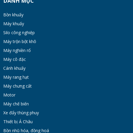
DANH MỤC
MON 07, 2026
Bồn khuấy
Máy Khuấy Hóa Chất Inox 304 Chống Ăn
Máy khuấy
Mòn
Silo công nghiệp
WED 07, 2026
Máy trộn bột khô
Bồn khuấy gia nhiệt cánh đảo syrup
Máy nghiền rổ
TUE 07, 2026
Máy cô đặc
Cánh khuấy
Máy rang hạt
Máy khuấy đồng hóa cánh quét mật ong
bơm chân không
Máy chưng cất
TUE 07, 2026
Motor
Máy chế biến
Máy khuấy kem dưỡng đồng hóa cánh quét
Xe đẩy thùng phuy
khung inox
Thiết bị Á Châu
TUE 07, 2026
Bồn nhũ hóa, đồng hoá