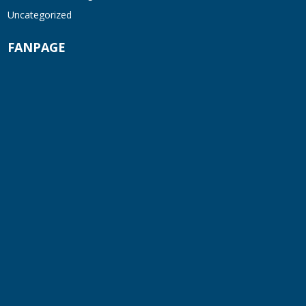
Máy khuấy phân bón công nghiệp 150-200
Uncategorized
lít
FANPAGE
TUE 07, 2026
Máy trộn bột khô hình trống 20-30kg
TUE 07, 2026
Máy trộn bột khô công nghiệp 300-500kg
TUE 07, 2026
Máy vắt ly tâm
TUE 07, 2026
Sàn Thao Tác Inox 304 Chịu Lực Cao
TUE 07, 2026