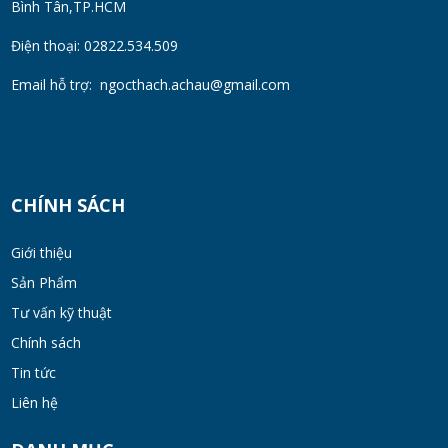
Bình Tân,TP.HCM
Máy Đồng Hóa Hay Máy Nhũ Hóa? Cách
Chọn Thiết Bị Phù Hợp
Điện thoại: 02822.534.509
MON 07, 2026
Email hỗ trợ:
ngocthach.achau@gmail.com
Máy Khuấy Trộn Hóa Chất Công Nghiệp
MON 07, 2026
CHÍNH SÁCH
Cách Chọn Cánh Khuấy Phù Hợp Cho Hóa
Chất, Sơn Và Thực Phẩm
Giới thiệu
MON 07, 2026
Sản Phẩm
Tư vấn kỹ thuật
Bộ lọc sơn dầu
Chính sách
MON 07, 2026
Tin tức
Liên hệ
Bồn khuấy đồng hóa thực phẩm cánh quét
50-200 lít