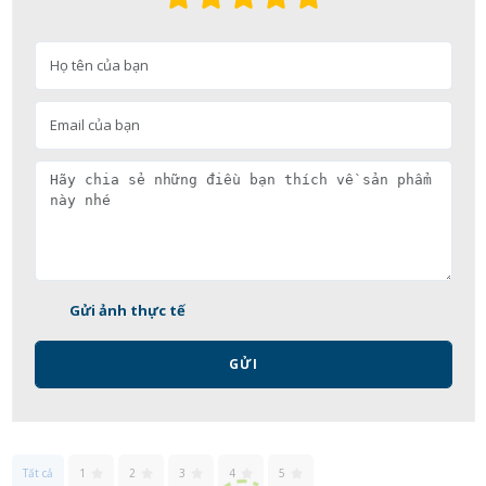
Gửi ảnh thực tế
GỬI
Tất cả
1
2
3
4
5