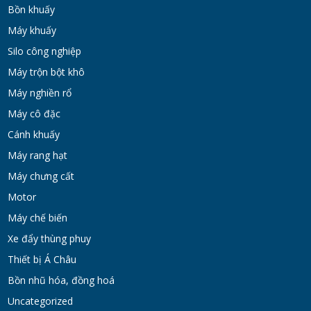
Bồn khuấy
Máy Khuấy Hóa Chất Inox 304 Chống Ăn
Máy khuấy
Mòn
Silo công nghiệp
WED 07, 2026
Máy trộn bột khô
Bồn khuấy gia nhiệt cánh đảo syrup
Máy nghiền rổ
TUE 07, 2026
Máy cô đặc
Cánh khuấy
Máy rang hạt
Máy khuấy đồng hóa cánh quét mật ong
bơm chân không
Máy chưng cất
TUE 07, 2026
Motor
Máy chế biến
Máy khuấy kem dưỡng đồng hóa cánh quét
Xe đẩy thùng phuy
khung inox
Thiết bị Á Châu
TUE 07, 2026
Bồn nhũ hóa, đồng hoá
Máy khuấy phân bón công nghiệp 150-200
Uncategorized