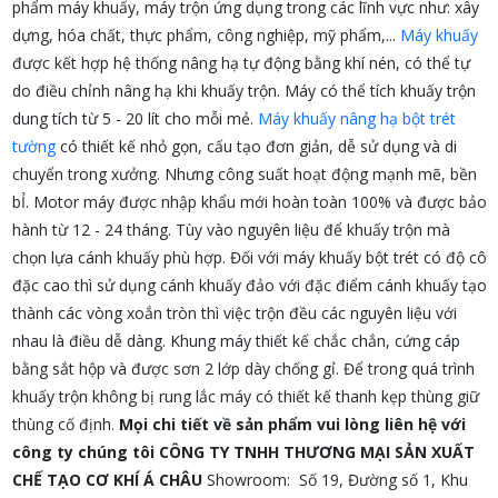
phẩm máy khuấy, máy trộn ứng dụng trong các lĩnh vực như: xây
dựng, hóa chất, thực phẩm, công nghiệp, mỹ phẩm,...
Máy khuấy
được kết hợp hệ thống nâng hạ tự động bằng khí nén, có thể tự
do điều chỉnh nâng hạ khi khuấy trộn. Máy có thể tích khuấy trộn
dung tích từ 5 - 20 lít cho mỗi mẻ.
Máy khuấy nâng hạ bột trét
tường
có thiết kế nhỏ gọn, cấu tạo đơn giản, dễ sử dụng và di
chuyển trong xưởng. Nhưng công suất hoạt động mạnh mẽ, bền
bỈ. Motor máy được nhập khẩu mới hoàn toàn 100% và được bảo
hành từ 12 - 24 tháng. Tùy vào nguyên liệu để khuấy trộn mà
chọn lựa cánh khuấy phù hợp. Đối với máy khuấy bột trét có độ cô
đặc cao thì sử dụng cánh khuấy đảo với đặc điểm cánh khuấy tạo
thành các vòng xoắn tròn thì việc trộn đều các nguyên liệu với
nhau là điều dễ dàng. Khung máy thiết kế chắc chắn, cứng cáp
bằng sắt hộp và được sơn 2 lớp dày chống gỉ. Để trong quá trình
khuấy trộn không bị rung lắc máy có thiết kế thanh kẹp thùng giữ
thùng cố định.
Mọi chi tiết về sản phẩm vui lòng liên hệ với
công ty chúng tôi
CÔNG TY TNHH THƯƠNG MẠI SẢN XUẤT
CHẾ TẠO CƠ KHÍ Á CHÂU
Showroom: Số 19, Đường số 1, Khu