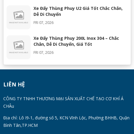
Xe Đẩy Thùng Phuy U2 Giá Tốt Chắc Chắn,
Dễ Di Chuyển
FRI 07, 2026
Xe Đẩy Thùng Phuy 200L Inox 304 – Chắc
Chắn, Dễ Di Chuyển, Giá Tốt
FRI 07, 2026
Máy Khuấy Silicon Inox 304 Chính Hãng |
Khuấy Keo Silicone Hiệu Quả
WED 07, 2026
LIÊN HỆ
Thùng Phuy 200L Inox 304 Chính Hãng
CÔNG TY TNHH THƯƠNG MẠI SẢN XUẤT CHẾ TẠO CƠ KHÍ Á
Chống Gỉ | Giá Tốt 2026
CHÂu
TUE 07, 2026
Địa chỉ: Lô I9-1, đường số 5, KCN Vĩnh Lộc, Phường BHHB, Quận
Bình Tân,TP.HCM
Máy Đồng Hóa Hay Máy Nhũ Hóa? Cách
Chọn Thiết Bị Phù Hợp