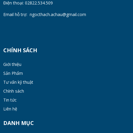
Điện thoại: 02822.534.509
MON 07, 2026
Email hỗ trợ:
ngocthach.achau@gmail.com
Máy Khuấy Trộn Hóa Chất Công Nghiệp
MON 07, 2026
CHÍNH SÁCH
Cách Chọn Cánh Khuấy Phù Hợp Cho Hóa
Chất, Sơn Và Thực Phẩm
Giới thiệu
MON 07, 2026
Sản Phẩm
Tư vấn kỹ thuật
Bộ lọc sơn dầu
Chính sách
MON 07, 2026
Tin tức
Liên hệ
Bồn khuấy đồng hóa thực phẩm cánh quét
50-200 lít
DANH MỤC
MON 07, 2026