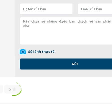
Gửi ảnh thực tế
GỬI
5