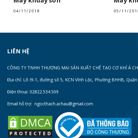
Máy khuấy sơn
Máy kh
04/11/2018
05/11/201
LIÊN HỆ
CÔNG TY TNHH THƯƠNG MẠI SẢN XUẤT CHẾ TẠO CƠ KHÍ Á C
Địa chỉ: Lô I9-1, đường số 5, KCN Vĩnh Lộc, Phường BHHB, Quậ
Điện thoại: 02822.534.509
Email hỗ trợ:
ngocthach.achau@gmail.com