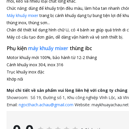
môi, keo và nhiều loại chất lỏng khác.
Chức năng: dùng để khuấy trộn đều màu, làm hòa tan nhanh chón
Máy khuấy mixer
trang bị cánh khuấy dạng tự bung tiện lợi để khu
thùng inox, thùng sơn...
Chân đế thiết kế dạng hình chữ U, có 4 bánh xe giúp quá trình di c
Máy có cấu tạo đơn giản, dễ dàng vận hành và vệ sinh thiết bị.
Phụ kiện
máy khuấy mixer
thùng ibc
Motor khuấy mới 100%, bảo hành từ 12-2 tháng
Cánh khuấy inox 304, inox 316
Trục khuấy inox đặc
Khớp nối
Mọi chi tiết về sản phẩm vui lòng liên hệ với công ty chúng 
Showroom: Số 19, Đường số 1, Khu công nghiệp Vĩnh Lộc, xã Vĩn
Email:
ngocthach.achau@gmail.com
Website: maykhuayachau.ne