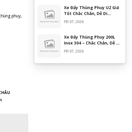
Xe Đẩy Thùng Phuy U2 Giá
Tốt Chắc Chắn, Dễ Di
 thùng phuy,
Chuyển
FRI 07, 2026
Xe Đẩy Thùng Phuy 200L
Inox 304 – Chắc Chắn, Dễ Di
Chuyển, Giá Tốt
FRI 07, 2026
Máy Khuấy Silicon Inox 304
Chính Hãng | Khuấy Keo
Silicone Hiệu Quả
WED 07, 2026
CHÂU
Thùng Phuy 200L Inox 304
h
Chính Hãng Chống Gỉ | Giá
Tốt 2026
TUE 07, 2026
Máy Đồng Hóa Hay Máy
Nhũ Hóa? Cách Chọn Thiết