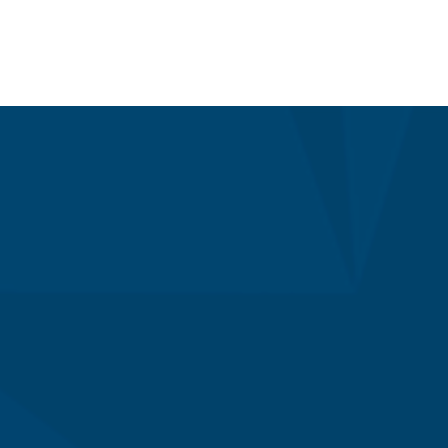
nghiệp 150-200 lít
TUE 07, 2026
Máy trộn bột khô hình
trống 20-30kg
TUE 07, 2026
Máy trộn bột khô công
nghiệp 300-500kg
TUE 07, 2026
Máy vắt ly tâm
TUE 07, 2026
Sàn Thao Tác Inox 304 Chịu
Lực Cao
TUE 07, 2026