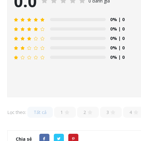
0.0
0 đánh giá
0%
| 0
0%
| 0
0%
| 0
0%
| 0
0%
| 0
Lọc theo:
Tất cả
1
2
3
4
Chia sẻ