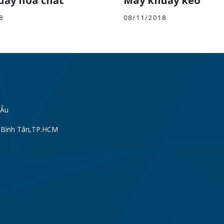
uấy hóa chất
Máy khuấy keo
8
08/11/2018
HÂu
n Bình Tân,TP.HCM