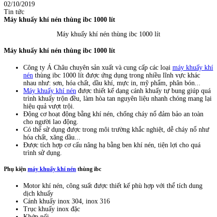
02/10/2019
Tin tức
Máy khuấy khí nén thùng ibc 1000 lít
Máy khuấy khí nén thùng ibc 1000 lít
Máy khuấy khí nén thùng ibc 1000 lít
Công ty Á Châu chuyên sản xuất và cung cấp các loại
máy khuấy khí
nén
thùng ibc 1000 lít được ứng dụng trong nhiều lĩnh vực khác
nhau như: sơn, hóa chất, dầu khí, mực in, mỹ phẩm, phân bón...
Máy khuấy khí nén
được thiết kế dạng cánh khuấy tự bung giúp quá
trình khuấy trộn đều, làm hòa tan nguyên liệu nhanh chóng mang lại
hiệu quả vượt trội.
Động cơ hoạt động bằng khí nén, chống cháy nổ đảm bảo an toàn
cho người lao động.
Có thể sử dụng được trong môi trường khắc nghiệt, dễ cháy nổ như
hóa chất, xăng dầu...
Được tích hợp cơ cấu nâng hạ bằng ben khí nén, tiện lợi cho quá
trình sử dụng.
Phụ kiện
máy khuấy khí nén
thùng ibc
Motor khí nén, công suất được thiết kế phù hợp với thể tích dung
dịch khuấy
Cánh khuấy inox 304, inox 316
Trục khuấy inox đặc
Khớp nối