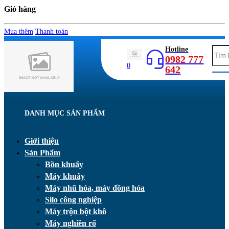
Giỏ hàng
Mua thêm
Thanh toán
Hotline
0982 777
0
642
DANH MỤC SẢN PHẨM
Giới thiệu
Sản Phẩm
Bồn khuấy
Máy khuấy
Máy nhũ hóa, máy đồng hóa
Silo công nghiệp
Máy trộn bột khô
Máy nghiền rổ