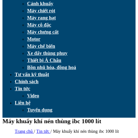
Cánh khuấy
Máy chiết rót
Máy rang hạt
Máy cô đặc
Máy chưng cất
Motor
Máy chế biến
Xe đẩy thùng phuy
Thiết bị Á Châu
Bồn nhũ hóa, đồng hoá
Tư vấn kỹ thuật
Chính sách
Tin tức
Video
Liên hệ
Tuyển dụng
Máy khuấy khí nén thùng ibc 1000 lít
Trang chủ
/
Tin tức
/
Máy khuấy khí nén thùng ibc 1000 lít