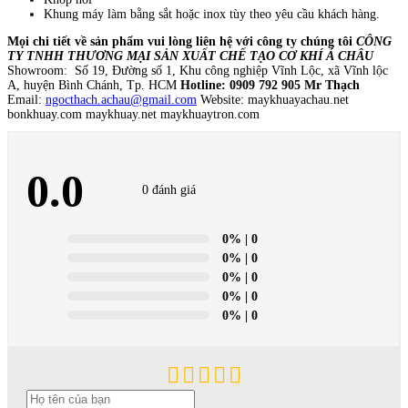
Khung máy làm bằng sắt hoặc inox tùy theo yêu cầu khách hàng.
Mọi chi tiết về sản phẩm vui lòng liên hệ với công ty chúng tôi
CÔNG
TY TNHH THƯƠNG MẠI SẢN XUẤT CHẾ TẠO CƠ KHÍ Á CHÂU
Showroom: Số 19, Đường số 1, Khu công nghiệp Vĩnh Lộc, xã Vĩnh lộc
A, huyện Bình Chánh, Tp. HCM
Hotline: 0909 792 905 Mr Thạch
Email:
ngocthach.achau@gmail.com
Website: maykhuayachau.net
bonkhuay.com maykhuay.net maykhuaytron.com
0.0
0 đánh giá
0%
| 0
0%
| 0
0%
| 0
0%
| 0
0%
| 0