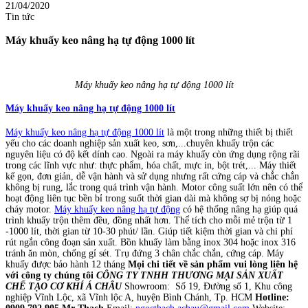
21/04/2020
Tin tức
Máy khuấy keo nâng hạ tự động 1000 lít
Máy khuấy keo nâng hạ tự động 1000 lít
Máy khuấy keo nâng hạ tự động 1000 lít
Máy khuấy keo nâng hạ tự động 1000 lít
là một trong những thiết bị thiết
yếu cho các doanh nghiệp sản xuất keo, sơn,...chuyên khuấy trộn các
nguyên liệu có độ kết dính cao. Ngoài ra máy khuấy còn ứng dụng rộng rãi
trong các lĩnh vực như: thực phẩm, hóa chất, mực in, bột trét,... Máy thiết
kế gọn, đơn giản, dễ vận hành và sử dụng nhưng rất cứng cáp và chắc chắn
không bị rung, lắc trong quá trình vận hành. Motor công suất lớn nên có thể
hoạt động liên tục bền bỉ trong suốt thời gian dài mà không sợ bị nóng hoặc
cháy motor.
Máy khuấy keo nâng hạ tự động
có hệ thống nâng hạ giúp quá
trình khuấy trộn thêm đều, đồng nhất hơn. Thể tích cho mỗi mẻ trộn từ 1
-1000 lít, thời gian từ 10-30 phút/ lần. Giúp tiết kiệm thời gian và chi phí
rút ngắn công đoạn sản xuất. Bồn khuấy làm bằng inox 304 hoặc inox 316
tránh ăn mòn, chống gỉ sét. Trụ đứng 3 chân chắc chắn, cứng cáp. Máy
khuấy được bảo hành 12 tháng
Mọi chi tiết về sản phẩm vui lòng liên hệ
với công ty chúng tôi
CÔNG TY TNHH THƯƠNG MẠI SẢN XUẤT
CHẾ TẠO CƠ KHÍ Á CHÂU
Showroom: Số 19, Đường số 1, Khu công
nghiệp Vĩnh Lộc, xã Vĩnh lộc A, huyện Bình Chánh, Tp. HCM
Hotline: