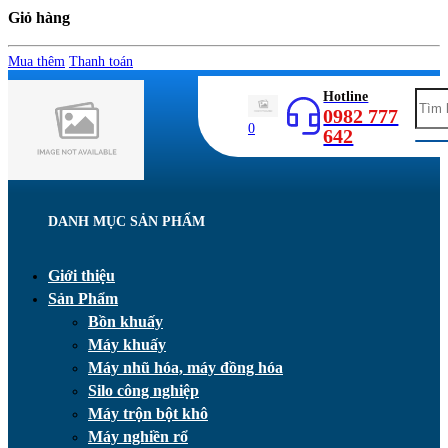
Giỏ hàng
Mua thêm
Thanh toán
Hotline
0982 777
0
642
DANH MỤC SẢN PHẨM
Giới thiệu
Sản Phẩm
Bồn khuấy
Máy khuấy
Máy nhũ hóa, máy đồng hóa
Silo công nghiệp
Máy trộn bột khô
Máy nghiền rổ