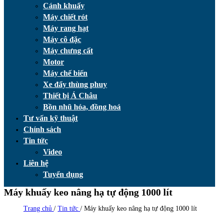
Cánh khuấy
Máy chiết rót
Máy rang hạt
Máy cô đặc
Máy chưng cất
Motor
Máy chế biến
Xe đẩy thùng phuy
Thiết bị Á Châu
Bồn nhũ hóa, đồng hoá
Tư vấn kỹ thuật
Chính sách
Tin tức
Video
Liên hệ
Tuyển dụng
Máy khuấy keo nâng hạ tự động 1000 lít
Trang chủ
/
Tin tức
/
Máy khuấy keo nâng hạ tự động 1000 lít