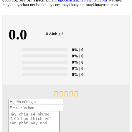
0909 792 905 Mr Thach
Email:
ngocthach.achau@gmail.com
Website:
maykhuayachau.net bonkhuay.com maykhuay.net maykhuaytron.com
0.0
0 đánh giá
0%
| 0
0%
| 0
0%
| 0
0%
| 0
0%
| 0