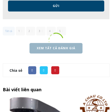
GỬI
Tất cả
1
2
3
4
5
XEM TẤT CẢ ĐÁNH GIÁ
Chia sẻ
Bài viết liên quan