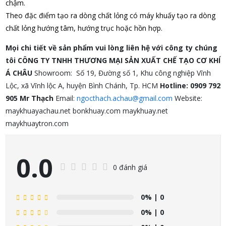
chậm.
Theo đặc điểm tạo ra dòng chất lỏng có máy khuấy tạo ra dòng
chất lỏng hướng tâm, hướng trục hoặc hồn hợp.
Mọi chi tiết về sản phẩm vui lòng liên hệ với công ty chúng
tôi
CÔNG TY TNHH THƯƠNG MẠI SẢN XUẤT CHẾ TẠO CƠ KHÍ
Á CHÂU
Showroom: Số 19, Đường số 1, Khu công nghiệp Vĩnh
Lộc, xã Vĩnh lộc A, huyện Bình Chánh, Tp. HCM
Hotline: 0909 792
905 Mr Thạch
Email:
ngocthach.achau@gmail.com
Website:
maykhuayachau.net bonkhuay.com maykhuay.net
maykhuaytron.com
0.0
0 đánh giá
0%
| 0
0%
| 0