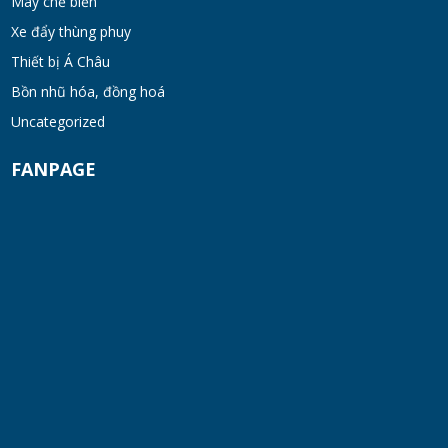
Máy chế biến
Máy khuấy kem dưỡng đồng hóa cánh quét
Xe đẩy thùng phuy
khung inox
Thiết bị Á Châu
TUE 07, 2026
Bồn nhũ hóa, đồng hoá
Máy khuấy phân bón công nghiệp 150-200
Uncategorized
lít
FANPAGE
TUE 07, 2026
Máy trộn bột khô hình trống 20-30kg
TUE 07, 2026
Máy trộn bột khô công nghiệp 300-500kg
TUE 07, 2026
Máy vắt ly tâm
TUE 07, 2026