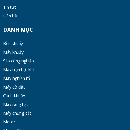
Tin tức
Liên hệ
Bồn khuấy đồng hóa thực phẩm cánh quét
50-200 lít
DANH MỤC
MON 07, 2026
Bồn khuấy
Máy Khuấy Hóa Chất Inox 304 Chống Ăn
Máy khuấy
Mòn
Silo công nghiệp
WED 07, 2026
Máy trộn bột khô
Bồn khuấy gia nhiệt cánh đảo syrup
Máy nghiền rổ
TUE 07, 2026
Máy cô đặc
Cánh khuấy
Máy rang hạt
Máy khuấy đồng hóa cánh quét mật ong
bơm chân không
Máy chưng cất
TUE 07, 2026
Motor