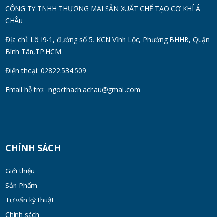
Thùng Phuy 200L Inox 304 Chính Hãng
CÔNG TY TNHH THƯƠNG MẠI SẢN XUẤT CHẾ TẠO CƠ KHÍ Á
Chống Gỉ | Giá Tốt 2026
CHÂu
TUE 07, 2026
Địa chỉ: Lô I9-1, đường số 5, KCN Vĩnh Lộc, Phường BHHB, Quận
Bình Tân,TP.HCM
Máy Đồng Hóa Hay Máy Nhũ Hóa? Cách
Chọn Thiết Bị Phù Hợp
Điện thoại: 02822.534.509
MON 07, 2026
Email hỗ trợ:
ngocthach.achau@gmail.com
Máy Khuấy Trộn Hóa Chất Công Nghiệp
MON 07, 2026
CHÍNH SÁCH
Cách Chọn Cánh Khuấy Phù Hợp Cho Hóa
Chất, Sơn Và Thực Phẩm
Giới thiệu
MON 07, 2026
Sản Phẩm
Tư vấn kỹ thuật
Bộ lọc sơn dầu
Chính sách
MON 07, 2026