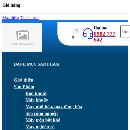
Giỏ hàng
Mua thêm
Thanh toán
Hotline
0982 777
0
642
DANH MỤC SẢN PHẨM
Giới thiệu
Sản Phẩm
Bồn khuấy
Máy khuấy
Máy nhũ hóa, máy đồng hóa
Silo công nghiệp
Máy trộn bột khô
Máy nghiền rổ