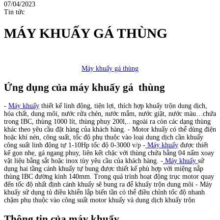
07/04/2023
Tin tức
MÁY KHUẤY GÁ THÙNG
Máy khuấy gá thùng
Ứng dụng của máy khuấy gá thùng
-
Máy khuấy
thiết kế linh động, tiện lợi, thích hợp khuấy trộn dung dịch,
hóa chất, dung môi, nước rửa chén, nước mắm, nước giặt, nước màu…chứa
trong IBC, thùng 1000 lít, thùng phuy 200l,.. ngoài ra còn các dạng thùng
khác theo yêu cầu đặt hàng của khách hàng. - Motor khuấy có thể dùng điện
hoặc khí nén, công suất, tốc độ phụ thuộc vào loại dung dịch cần khuấy
công suất linh động tự 1-10Hp tốc độ 0-3000 v/p -
Máy khuấy
được thiết
kế gọn nhẹ, gá ngang phuy, liên kết chặc với thùng chứa bằng 04 nấm xoay
vật liệu bằng sắt hoặc inox tùy yêu cầu của khách hàng. -
Máy khuấy
sử
dụng hai tầng cánh khuấy tự bung được thiết kế phù hợp với miệng nắp
thùng IBC đường kính 140mm. Trong quá trình hoạt động trục motor quay
đến tốc độ nhất định cánh khuấy sẽ bung ra để khuấy trộn dung môi - Máy
khuấy sử dụng tủ điều khiển lắp biến tần có thể điều chỉnh tốc độ nhanh
chậm phụ thuộc vào công suất motor khuấy và dung dịch khuấy trộn
Thông tin của máy khuấy