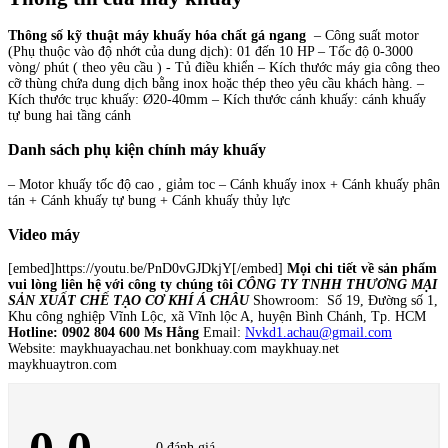
Thông số kỹ thuật máy khuấy hóa chất gá ngang
– Công suất motor
(Phụ thuộc vào độ nhớt của dung dịch): 01 đến 10 HP – Tốc độ 0-3000
vòng/ phút ( theo yêu cầu ) - Tủ điều khiển – Kích thước máy gia công theo
cỡ thùng chứa dung dịch bằng inox hoặc thép theo yêu cầu khách hàng. –
Kích thước trục khuấy: Ø20-40mm – Kích thước cánh khuấy: cánh khuấy
tự bung hai tầng cánh
Danh sách phụ kiện chính máy khuấy
– Motor khuấy tốc độ cao , giảm toc – Cánh khuấy inox + Cánh khuấy phân
tán + Cánh khuấy tự bung + Cánh khuấy thủy lực
Video máy
[embed]https://youtu.be/PnD0vGJDkjY[/embed]
Mọi chi tiết về sản phẩm
vui lòng liên hệ với công ty chúng tôi
CÔNG TY TNHH THƯƠNG MẠI
SẢN XUẤT CHẾ TẠO CƠ KHÍ Á CHÂU
Showroom: Số 19, Đường số 1,
Khu công nghiệp Vĩnh Lộc, xã Vĩnh lộc A, huyện Bình Chánh, Tp. HCM
Hotline: 0902 804 600 Ms Hằng
Email:
Nvkd1.achau@gmail.com
Website: maykhuayachau.net bonkhuay.com maykhuay.net
maykhuaytron.com