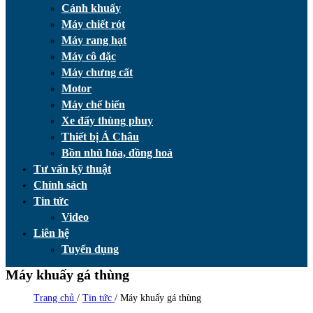
Cánh khuấy
Máy chiết rót
Máy rang hạt
Máy cô đặc
Máy chưng cất
Motor
Máy chế biến
Xe đẩy thùng phuy
Thiết bị Á Châu
Bồn nhũ hóa, đồng hoá
Tư vấn kỹ thuật
Chính sách
Tin tức
Video
Liên hệ
Tuyển dụng
Máy khuấy gá thùng
Trang chủ
/
Tin tức
/
Máy khuấy gá thùng