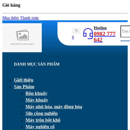
Giỏ hàng
Mua thêm
Thanh toán
Hotline
0982 777
0
642
DANH MỤC SẢN PHẨM
Giới thiệu
Sản Phẩm
Bồn khuấy
Máy khuấy
Máy nhũ hóa, máy đồng hóa
Silo công nghiệp
Máy trộn bột khô
Máy nghiền rổ