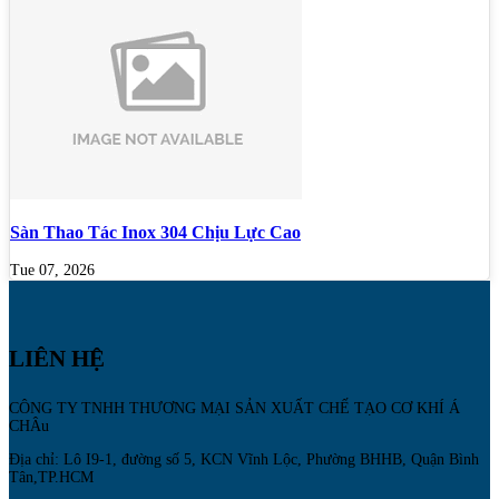
Sàn Thao Tác Inox 304 Chịu Lực Cao
Tue 07, 2026
LIÊN HỆ
CÔNG TY TNHH THƯƠNG MẠI SẢN XUẤT CHẾ TẠO CƠ KHÍ Á
CHÂu
Địa chỉ: Lô I9-1, đường số 5, KCN Vĩnh Lộc, Phường BHHB, Quận Bình
Tân,TP.HCM