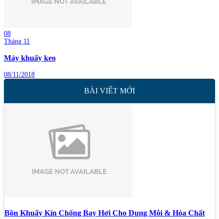
08
Tháng 11
Máy khuấy keo
08/11/2018
BÀI VIẾT MỚI
Bồn Khuấy Kín Chống Bay Hơi Cho Dung Môi & Hóa Chất