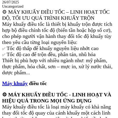
26/07/2025
Uncategorized
⚙️ MÁY KHUẤY ĐIỀU TỐC – LINH HOẠT TỐC
ĐỘ, TỐI ƯU QUÁ TRÌNH KHUẤY TRỘN
Máy khuấy điều tốc là thiết bị khuấy trộn được tích
hợp bộ điều chỉnh tốc độ (biến tần hoặc hộp số cơ),
cho phép người vận hành thay đổi tốc độ khuấy tùy
theo yêu cầu từng loại nguyên liệu:
Tốc độ thấp để khuấy nguyên liệu nhớt cao
✅
Tốc độ cao để trộn đều, phân tán, nhũ hóa
✅
Thiết bị phù hợp với nhiều ngành như: mỹ phẩm,
thực phẩm, hóa chất, sơn – mực in, xử lý nước thải,
dược phẩm...
Máy khuấy
điều tốc
⚙️ MÁY KHUẤY ĐIỀU TỐC - LINH HOẠT VÀ
HIỆU QUẢ TRONG MỌI ỨNG DỤNG
Máy khuấy điều tốc là loại máy khuấy có khả năng
thay đổi tốc độ quay của cánh khuấy một cách linh