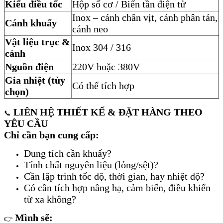
Kiểu điều tốc
Hộp số cơ / Biến tần điện tử
Inox – cánh chân vịt, cánh phân tán,
Cánh khuấy
cánh neo
Vật liệu trục &
Inox 304 / 316
cánh
Nguồn điện
220V hoặc 380V
Gia nhiệt (tùy
Có thể tích hợp
chọn)
LIÊN HỆ THIẾT KẾ & ĐẶT HÀNG THEO
📞
YÊU CẦU
Chỉ cần bạn cung cấp:
Dung tích cần khuấy?
Tính chất nguyên liệu (lỏng/sệt)?
Cần lập trình tốc độ, thời gian, hay nhiệt độ?
Có cần tích hợp nâng hạ, cảm biến, điều khiển
từ xa không?
Mình sẽ:
👉