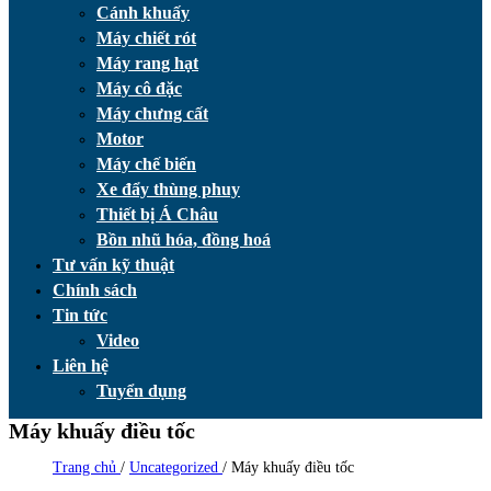
Cánh khuấy
Máy chiết rót
Máy rang hạt
Máy cô đặc
Máy chưng cất
Motor
Máy chế biến
Xe đẩy thùng phuy
Thiết bị Á Châu
Bồn nhũ hóa, đồng hoá
Tư vấn kỹ thuật
Chính sách
Tin tức
Video
Liên hệ
Tuyển dụng
Máy khuấy điều tốc
Trang chủ
/
Uncategorized
/
Máy khuấy điều tốc