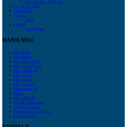
Bồn nhũ hóa, đồng hoá
Tư vấn kỹ thuật
Chính sách
Tin tức
Video
Liên hệ
Tuyển dụng
DANH MỤC
Bồn khuấy
Máy khuấy
Silo công nghiệp
Máy trộn bột khô
Máy nghiền rổ
Máy cô đặc
Cánh khuấy
Máy rang hạt
Máy chưng cất
Motor
Máy chế biến
Xe đẩy thùng phuy
Thiết bị Á Châu
Bồn nhũ hóa, đồng hoá
Uncategorized
FANPAGE