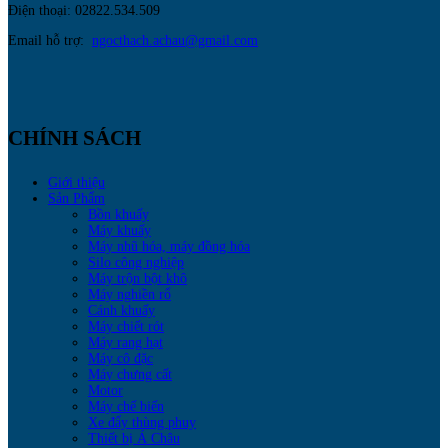
Điện thoại: 02822.534.509
Email hỗ trợ:
ngocthach.achau@gmail.com
CHÍNH SÁCH
Giới thiệu
Sản Phẩm
Bồn khuấy
Máy khuấy
Máy nhũ hóa, máy đồng hóa
Silo công nghiệp
Máy trộn bột khô
Máy nghiền rổ
Cánh khuấy
Máy chiết rót
Máy rang hạt
Máy cô đặc
Máy chưng cất
Motor
Máy chế biến
Xe đẩy thùng phuy
Thiết bị Á Châu