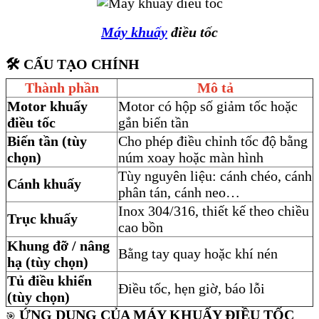
Máy khuấy
điều tốc
🛠️ CẤU TẠO CHÍNH
Thành phần
Mô tả
Motor khuấy
Motor có hộp số giảm tốc hoặc
điều tốc
gắn biến tần
Biến tần (tùy
Cho phép điều chỉnh tốc độ bằng
chọn)
núm xoay hoặc màn hình
Tùy nguyên liệu: cánh chéo, cánh
Cánh khuấy
phân tán, cánh neo…
Inox 304/316, thiết kế theo chiều
Trục khuấy
cao bồn
Khung đỡ / nâng
Bằng tay quay hoặc khí nén
hạ (tùy chọn)
Tủ điều khiển
Điều tốc, hẹn giờ, báo lỗi
(tùy chọn)
ỨNG DỤNG CỦA MÁY KHUẤY ĐIỀU TỐC
🎯