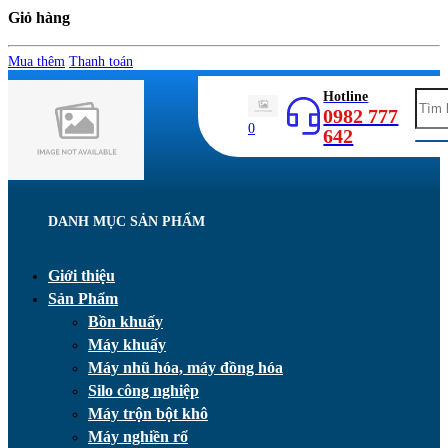
Giỏ hàng
Mua thêm
Thanh toán
Hotline
0982 777
0
642
DANH MỤC SẢN PHẨM
Giới thiệu
Sản Phẩm
Bồn khuấy
Máy khuấy
Máy nhũ hóa, máy đồng hóa
Silo công nghiệp
Máy trộn bột khô
Máy nghiền rổ