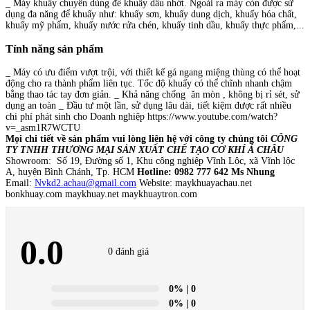
_ Máy khuấy chuyên dùng để khuấy dầu nhớt. Ngoài ra máy còn được sử
dụng đa năng để khuấy như: khuấy sơn, khuấy dung dịch, khuấy hóa chất,
khuấy mỹ phẩm, khuấy nước rửa chén, khuấy tinh dầu, khuấy thực phẩm,...
Tính năng sản phẩm
_ Máy có ưu điểm vượt trội, với thiết kế gá ngang miệng thùng có thể hoạt
động cho ra thành phẩm liên tục. Tốc độ khuấy có thể chĩnh nhanh chậm
bằng thao tác tay đơn giản. _ Khả năng chống ăn mòn , không bị rỉ sét, sử
dụng an toàn _ Đầu tư một lần, sử dụng lâu dài, tiết kiệm được rất nhiều
chi phí phát sinh cho Doanh nghiệp https://www.youtube.com/watch?
v=_asm1R7WCTU
Mọi chi tiết về sản phẩm vui lòng liên hệ với công ty chúng tôi
CÔNG
TY TNHH THƯƠNG MẠI SẢN XUẤT CHẾ TẠO CƠ KHÍ Á CHÂU
Showroom: Số 19, Đường số 1, Khu công nghiệp Vĩnh Lộc, xã Vĩnh lộc
A, huyện Bình Chánh, Tp. HCM
Hotline: 0982 777 642 Ms Nhung
Email:
Nvkd2.achau@gmail.com
Website: maykhuayachau.net
bonkhuay.com maykhuay.net maykhuaytron.com
0.0
0 đánh giá
0%
| 0
0%
| 0