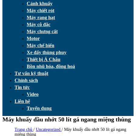
Cánh khuấy
Máy chiết rót
Máy rang hạt
Máy cô đặc
Máy chưng cất
Motor
Máy chế biến
Xe đẩy thùng phuy
Thiết bị Á Châu
Bồn nhũ hóa, đồng hoá
Tư vấn kỹ thuật
Chính sách
Tin tức
Video
Liên hệ
Tuyển dụng
Máy khuấy dầu nhớt 50 lít gá ngang miệng thùng
Trang chủ
/
Uncategorized
/
Máy khuấy dầu nhớt 50 lít gá ngang
miệng thùng