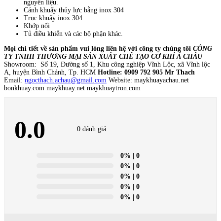
nguyên liệu.
Cánh khuấy thủy lực bằng inox 304
Trục khuấy inox 304
Khớp nối
Tủ điều khiển và các bộ phận khác.
Mọi chi tiết về sản phẩm vui lòng liên hệ với công ty chúng tôi
CÔNG
TY TNHH THƯƠNG MẠI SẢN XUẤT CHẾ TẠO CƠ KHÍ Á CHÂU
Showroom: Số 19, Đường số 1, Khu công nghiệp Vĩnh Lộc, xã Vĩnh lộc
A, huyện Bình Chánh, Tp. HCM
Hotline: 0909 792 905 Mr Thach
Email:
ngocthach.achau@gmail.com
Website: maykhuayachau.net
bonkhuay.com maykhuay.net maykhuaytron.com
0.0
0 đánh giá
0%
| 0
0%
| 0
0%
| 0
0%
| 0
0%
| 0