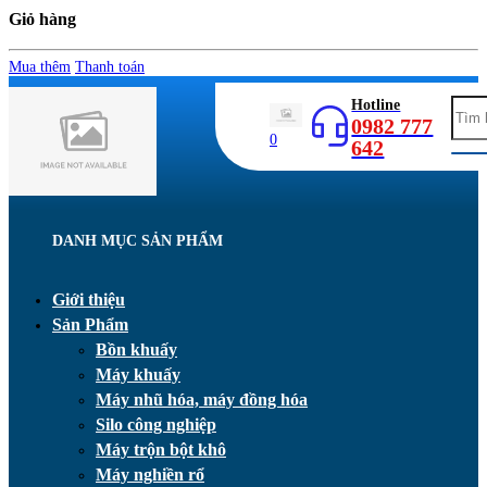
Giỏ hàng
Mua thêm
Thanh toán
Hotline
0982 777
0
642
DANH MỤC SẢN PHẨM
Giới thiệu
Sản Phẩm
Bồn khuấy
Máy khuấy
Máy nhũ hóa, máy đồng hóa
Silo công nghiệp
Máy trộn bột khô
Máy nghiền rổ