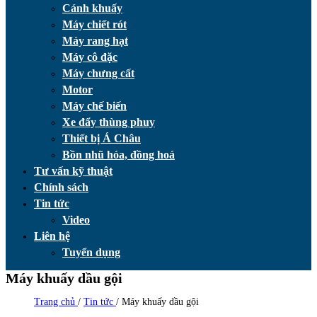
Cánh khuấy
Máy chiết rót
Máy rang hạt
Máy cô đặc
Máy chưng cất
Motor
Máy chế biến
Xe đẩy thùng phuy
Thiết bị Á Châu
Bồn nhũ hóa, đồng hoá
Tư vấn kỹ thuật
Chính sách
Tin tức
Video
Liên hệ
Tuyển dụng
Máy khuấy dầu gội
Trang chủ
/
Tin tức
/
Máy khuấy dầu gội