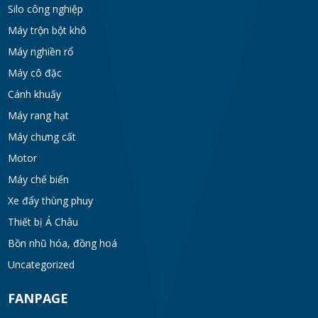
Silo công nghiệp
Bồn khuấy gia nhiệt cánh đảo syrup
Máy trộn bột khô
TUE 07, 2026
Máy nghiền rổ
Máy cô đặc
Máy khuấy đồng hóa cánh quét mật ong
Cánh khuấy
bơm chân không
Máy rang hạt
TUE 07, 2026
Máy chưng cất
Máy khuấy kem dưỡng đồng hóa cánh quét
Motor
khung inox
Máy chế biến
TUE 07, 2026
Xe đẩy thùng phuy
Thiết bị Á Châu
Máy khuấy phân bón công nghiệp 150-200
lít
Bồn nhũ hóa, đồng hoá
TUE 07, 2026
Uncategorized
FANPAGE
Máy trộn bột khô hình trống 20-30kg