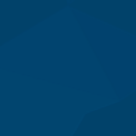
TUE 07, 2026
Máy trộn bột khô công nghiệp 300-500kg
TUE 07, 2026
Máy vắt ly tâm
TUE 07, 2026
Sàn Thao Tác Inox 304 Chịu Lực Cao
TUE 07, 2026