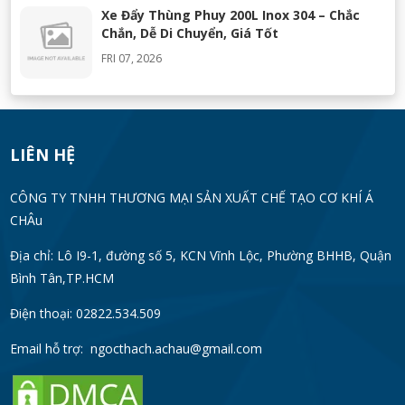
Xe Đẩy Thùng Phuy 200L Inox 304 – Chắc
Chắn, Dễ Di Chuyển, Giá Tốt
FRI 07, 2026
Máy Khuấy Silicon Inox 304 Chính Hãng |
Khuấy Keo Silicone Hiệu Quả
WED 07, 2026
LIÊN HỆ
Thùng Phuy 200L Inox 304 Chính Hãng
CÔNG TY TNHH THƯƠNG MẠI SẢN XUẤT CHẾ TẠO CƠ KHÍ Á
Chống Gỉ | Giá Tốt 2026
CHÂu
TUE 07, 2026
Địa chỉ: Lô I9-1, đường số 5, KCN Vĩnh Lộc, Phường BHHB, Quận
Bình Tân,TP.HCM
Máy Đồng Hóa Hay Máy Nhũ Hóa? Cách
Chọn Thiết Bị Phù Hợp
Điện thoại: 02822.534.509
MON 07, 2026
Email hỗ trợ:
ngocthach.achau@gmail.com
Máy Khuấy Trộn Hóa Chất Công Nghiệp
MON 07, 2026