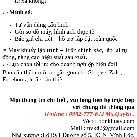
từ xa không?
Mình sẽ:
👉
Tư vấn đúng cấu hình
Gửi sơ đồ máy, hình ảnh thực tế
Báo giá chi tiết – hỗ trợ lắp đặt toàn quốc
Máy khuấy lập trình – Trộn chính xác, lặp lại tự
💬
động, nâng cao hiệu suất sản xuất.
Lựa chọn tối ưu cho doanh nghiệp hiện đại!
👉
Bạn cần thêm mô tả ngắn gọn cho Shopee, Zalo,
Facebook, hoặc cần thiế
Mọi thông tin chi tiết , vui lòng liên hệ trực tiếp
với chúng tôi thông qua
Hotline : 0982-777-642 Ms.Quyên .
Web : bonkhuay.com
Mail : nvkd2@gmail.com
Nhà xưởng :Lô I9/1 Đường số 5, KCN Vĩnh Lộc,