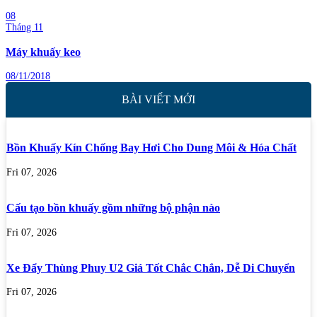
08
Tháng 11
Máy khuấy keo
08/11/2018
BÀI VIẾT MỚI
Bồn Khuấy Kín Chống Bay Hơi Cho Dung Môi & Hóa Chất
Fri 07, 2026
Cấu tạo bồn khuấy gồm những bộ phận nào
Fri 07, 2026
Xe Đẩy Thùng Phuy U2 Giá Tốt Chắc Chắn, Dễ Di Chuyển
Fri 07, 2026