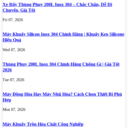
Xe Đẩy Thùng Phuy 200L Inox 304 – Chắc Chắn, Dễ Di
Chuyển, Giá Tốt
Fri 07, 2026
Máy Khuấy Silicon Inox 304 Chính Hãng | Khuấy Keo Silicone
Hiệu Quả
Wed 07, 2026
Thùng Phuy 200L Inox 304 Chính Hãng Chống Gỉ | Giá Tốt
2026
Tue 07, 2026
Máy Đồng Hóa Hay Máy Nhũ Hóa? Cách Chọn Thiết Bị Phù
Hợp
Mon 07, 2026
Máy Khuấy Trộn Hóa Chất Công Nghiệp