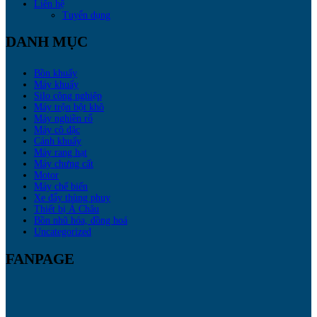
Liên hệ
Tuyển dụng
DANH MỤC
Bồn khuấy
Máy khuấy
Silo công nghiệp
Máy trộn bột khô
Máy nghiền rổ
Máy cô đặc
Cánh khuấy
Máy rang hạt
Máy chưng cất
Motor
Máy chế biến
Xe đẩy thùng phuy
Thiết bị Á Châu
Bồn nhũ hóa, đồng hoá
Uncategorized
FANPAGE