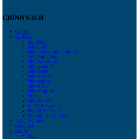
CHÍNH SÁCH
Giới thiệu
Sản Phẩm
Bồn khuấy
Máy khuấy
Máy nhũ hóa, máy đồng hóa
Silo công nghiệp
Máy trộn bột khô
Máy nghiền rổ
Cánh khuấy
Máy chiết rót
Máy rang hạt
Máy cô đặc
Máy chưng cất
Motor
Máy chế biến
Xe đẩy thùng phuy
Thiết bị Á Châu
Bồn nhũ hóa, đồng hoá
Tư vấn kỹ thuật
Chính sách
Tin tức
Video