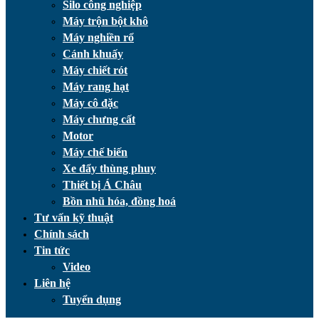
Silo công nghiệp
Máy trộn bột khô
Máy nghiền rổ
Cánh khuấy
Máy chiết rót
Máy rang hạt
Máy cô đặc
Máy chưng cất
Motor
Máy chế biến
Xe đẩy thùng phuy
Thiết bị Á Châu
Bồn nhũ hóa, đồng hoá
Tư vấn kỹ thuật
Chính sách
Tin tức
Video
Liên hệ
Tuyển dụng