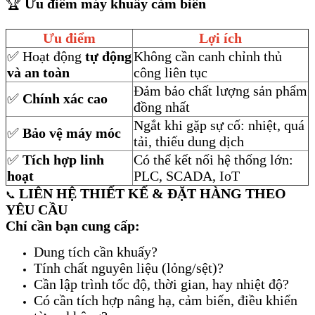
🏆
Ưu điểm máy khuấy cảm biến
Ưu điểm
Lợi ích
✅ Hoạt động
tự động
Không cần canh chỉnh thủ
và an toàn
công liên tục
Đảm bảo chất lượng sản phẩm
✅
Chính xác cao
đồng nhất
Ngắt khi gặp sự cố: nhiệt, quá
✅
Bảo vệ máy móc
tải, thiếu dung dịch
✅
Tích hợp linh
Có thể kết nối hệ thống lớn:
hoạt
PLC, SCADA, IoT
LIÊN HỆ THIẾT KẾ & ĐẶT HÀNG THEO
📞
YÊU CẦU
Chỉ cần bạn cung cấp:
Dung tích cần khuấy?
Tính chất nguyên liệu (lỏng/sệt)?
Cần lập trình tốc độ, thời gian, hay nhiệt độ?
Có cần tích hợp nâng hạ, cảm biến, điều khiển