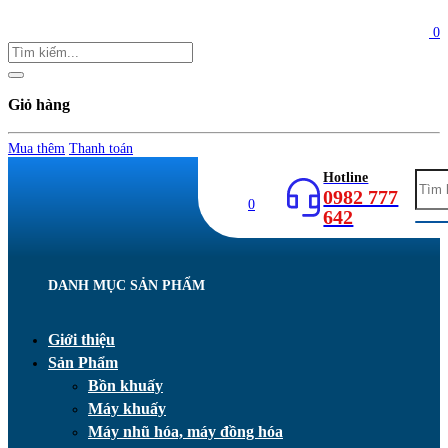
0
Giỏ hàng
Mua thêm
Thanh toán
Hotline
0982 777
0
642
DANH MỤC SẢN PHẨM
Giới thiệu
Sản Phẩm
Bồn khuấy
Máy khuấy
Máy nhũ hóa, máy đồng hóa