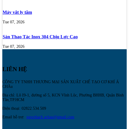
Máy vắt ly tâm
Tue 07, 2026
Sàn Thao Tác Inox 304 Chịu Lực Cao
Tue 07, 2026
LIÊN HỆ
CÔNG TY TNHH THƯƠNG MẠI SẢN XUẤT CHẾ TẠO CƠ KHÍ Á
CHÂu
Địa chỉ: Lô I9-1, đường số 5, KCN Vĩnh Lộc, Phường BHHB, Quận Bình
Tân,TP.HCM
Điện thoại: 02822.534.509
Email hỗ trợ:
ngocthach.achau@gmail.com