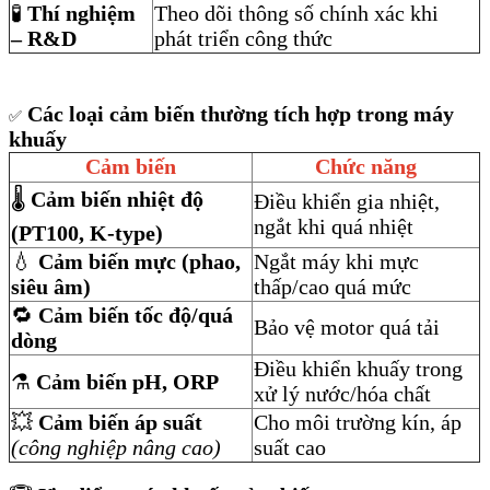
🧪
Thí nghiệm
Theo dõi thông số chính xác khi
– R&D
phát triển công thức
Các loại cảm biến thường tích hợp trong máy
✅
khuấy
Cảm biến
Chức năng
🌡️
Cảm biến nhiệt độ
Điều khiển gia nhiệt,
ngắt khi quá nhiệt
(PT100, K-type)
💧
Cảm biến mực (phao,
Ngắt máy khi mực
siêu âm)
thấp/cao quá mức
🔁
Cảm biến tốc độ/quá
Bảo vệ motor quá tải
dòng
Điều khiển khuấy trong
⚗️
Cảm biến pH, ORP
xử lý nước/hóa chất
💥
Cảm biến áp suất
Cho môi trường kín, áp
(công nghiệp nâng cao)
suất cao