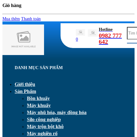
Giỏ hàng
Mua thêm
Thanh toán
Hotline
0982 777
0
642
DANH MỤC SẢN PHẨM
Giới thiệu
Sản Phẩm
Bồn khuấy
Máy khuấy
Máy nhũ hóa, máy đồng hóa
Silo công nghiệp
Máy trộn bột khô
Máy nghiền rổ