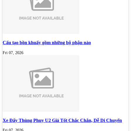
Cấu tạo bồn khuấy gồm những bộ phận nào
Fri 07, 2026
Xe Đẩy Thùng Phuy U2 Giá Tốt Chắc Chắn, Dễ Di Chuyển
Fri 07, 2026