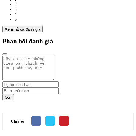
2
3
4
5
Xem tất cả đánh giá
Phản hồi đánh giá
Gửi
Chia sẻ