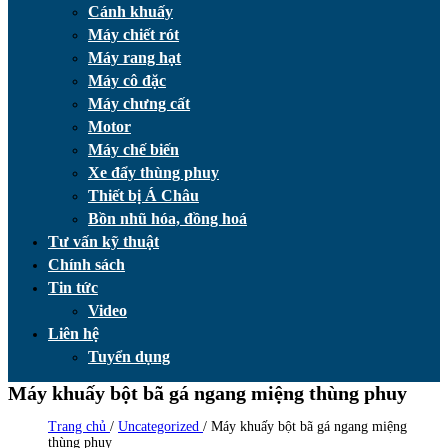
Cánh khuấy
Máy chiết rót
Máy rang hạt
Máy cô đặc
Máy chưng cất
Motor
Máy chế biến
Xe đẩy thùng phuy
Thiết bị Á Châu
Bồn nhũ hóa, đồng hoá
Tư vấn kỹ thuật
Chính sách
Tin tức
Video
Liên hệ
Tuyển dụng
Máy khuấy bột bã gá ngang miệng thùng phuy
Trang chủ
/
Uncategorized
/
Máy khuấy bột bã gá ngang miệng
thùng phuy