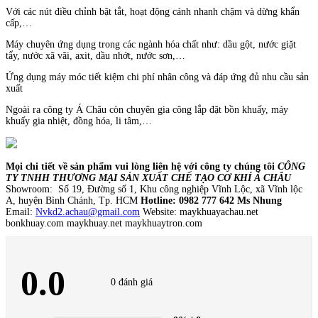
Với các nút điều chỉnh bật tắt, hoạt động cánh nhanh chậm và dừng khẩn
cấp,…
Máy chuyên ứng dụng trong các ngành hóa chất như: dầu gột, nước giặt
tẩy, nước xã vãi, axit, dầu nhớt, nước sơn,…
Ứng dụng máy móc tiết kiệm chi phí nhân công và đáp ứng đủ nhu cầu sản
xuất
Ngoài ra công ty Á Châu còn chuyên gia công lắp đặt bồn khuấy, máy
khuấy gia nhiệt, đồng hóa, li tâm,…
Mọi chi tiết về sản phẩm vui lòng liên hệ với công ty chúng tôi
CÔNG
TY TNHH THƯƠNG MẠI SẢN XUẤT CHẾ TẠO CƠ KHÍ Á CHÂU
Showroom: Số 19, Đường số 1, Khu công nghiệp Vĩnh Lộc, xã Vĩnh lộc
A, huyện Bình Chánh, Tp. HCM
Hotline: 0982 777 642 Ms Nhung
Email:
Nvkd2.achau@gmail.com
Website: maykhuayachau.net
bonkhuay.com maykhuay.net maykhuaytron.com
0.0
0 đánh giá