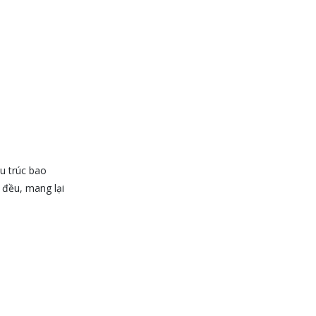
Bị Phù Hợp
MON 07, 2026
Máy Khuấy Trộn Hóa Chất
Công Nghiệp
MON 07, 2026
Cách Chọn Cánh Khuấy Phù
Hợp Cho Hóa Chất, Sơn Và
Thực Phẩm
MON 07, 2026
u trúc bao
 đều, mang lại
Bộ lọc sơn dầu
MON 07, 2026
Bồn khuấy đồng hóa thực
phẩm cánh quét 50-200 lít
MON 07, 2026