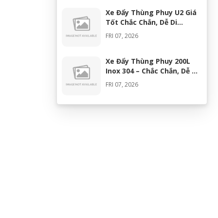
Xe Đẩy Thùng Phuy U2 Giá
Tốt Chắc Chắn, Dễ Di
Chuyển
FRI 07, 2026
Xe Đẩy Thùng Phuy 200L
Inox 304 – Chắc Chắn, Dễ Di
Chuyển, Giá Tốt
FRI 07, 2026
Máy Khuấy Silicon Inox 304
Chính Hãng | Khuấy Keo
Silicone Hiệu Quả
WED 07, 2026
Thùng Phuy 200L Inox 304
Chính Hãng Chống Gỉ | Giá
Tốt 2026
TUE 07, 2026
Máy Đồng Hóa Hay Máy
Nhũ Hóa? Cách Chọn Thiết