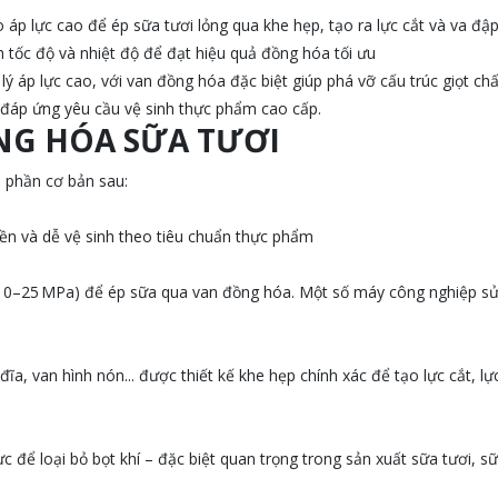
 áp lực cao để ép sữa tươi lỏng qua khe hẹp, tạo ra lực cắt và va đậ
nh tốc độ và nhiệt độ để đạt hiệu quả đồng hóa tối ưu
 áp lực cao, với van đồng hóa đặc biệt giúp phá vỡ cấu trúc giọt ch
 đáp ứng yêu cầu vệ sinh thực phẩm cao cấp.
NG HÓA SỮA TƯƠI
 phần cơ bản sau:
ền và dễ vệ sinh theo tiêu chuẩn thực phẩm
g 10–25 MPa) để ép sữa qua van đồng hóa. Một số máy công nghiệp s
ĩa, van hình nón... được thiết kế khe hẹp chính xác để tạo lực cắt, lự
 để loại bỏ bọt khí – đặc biệt quan trọng trong sản xuất sữa tươi, s