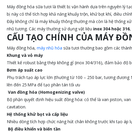
Máy đồng hóa sữa tươi là thiết bị vận hành dựa trên nguyên lý tạo
bị này có thể tích hợp khả năng khuấy trộn, khử bọt khí, điều chỉ
Đây không chỉ là máy khuấy thông thường mà còn là hệ thống xử lý
nhũ tương. Các máy thường sử dụng vật liệu
inox 304 hoặc 316
,
CẤU TẠO CHÍNH CỦA MÁY ĐỒ
Máy đồng hóa,
máy nhũ hóa
sữa tươi thường bao gồm các thành
Khung và vỏ máy
Thiết kế robust bằng thép không gỉ (inox 304/316), đảm bảo độ b
Bơm áp suất cao
Phụ trách tạo áp lực lớn (thường từ 100 – 250 bar, tương đươn
lên đến 25 MPa để tạo phân tán tối ưu
Van đồng hóa (Homogenizing valve)
Bộ phận quyết định hiệu suất đồng hóa: có thể là van piston, van đ
cavitation.
Hệ thống khử bọt và cấp liệu
Nhiều dòng tích hợp chức năng hút chân không trước khi tạo áp lực
Bộ điều khiển và biến tần