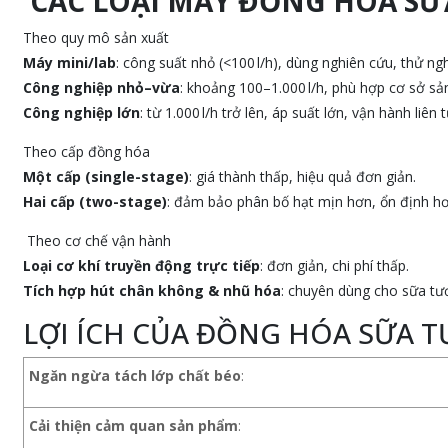
CÁC LOẠI MÁY ĐỒNG HÓA SỮ
Theo quy mô sản xuất
Máy mini/lab
: công suất nhỏ (<100 l/h), dùng nghiên cứu, thử ng
Công nghiệp nhỏ–vừa
: khoảng 100–1.000 l/h, phù hợp cơ sở sả
Công nghiệp lớn
: từ 1.000 l/h trở lên, áp suất lớn, vận hành liên 
Theo cấp đồng hóa
Một cấp (single-stage)
: giá thành thấp, hiệu quả đơn giản.
Hai cấp (two-stage)
: đảm bảo phân bố hạt mịn hơn, ổn định hơ
Theo cơ chế vận hành
Loại cơ khí truyền động trực tiếp
: đơn giản, chi phí thấp.
Tích hợp hút chân không & nhũ hóa
: chuyên dùng cho sữa tư
LỢI ÍCH CỦA ĐỒNG HÓA SỮA T
Ngăn ngừa tách lớp chất béo
:
Cải thiện cảm quan sản phẩm
: