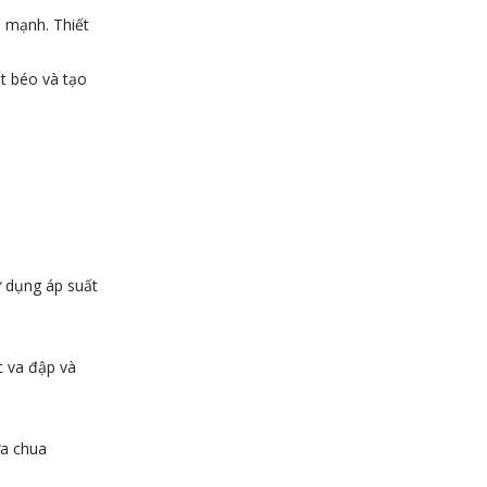
p mạnh. Thiết
Máy Khuấy Hóa Chất Inox
304 Chống Ăn Mòn
ất béo và tạo
WED 07, 2026
Bồn khuấy gia nhiệt cánh
đảo syrup
TUE 07, 2026
Máy khuấy đồng hóa cánh
quét mật ong bơm chân
ử dụng áp suất
không
TUE 07, 2026
Máy khuấy kem dưỡng
c va đập và
đồng hóa cánh quét khung
inox
TUE 07, 2026
ữa chua
Máy khuấy phân bón công