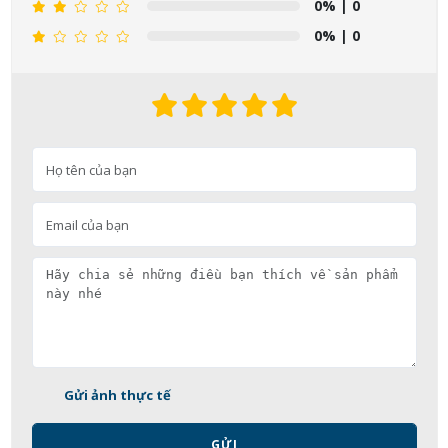
0%
| 0
0%
| 0
Gửi ảnh thực tế
GỬI