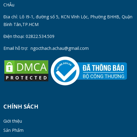
Chống Gỉ | Giá Tốt 2026
CHÂu
TUE 07, 2026
Địa chỉ: Lô I9-1, đường số 5, KCN Vĩnh Lộc, Phường BHHB, Quận
Bình Tân,TP.HCM
Máy Đồng Hóa Hay Máy Nhũ Hóa? Cách
Chọn Thiết Bị Phù Hợp
Điện thoại: 02822.534.509
MON 07, 2026
Email hỗ trợ:
ngocthach.achau@gmail.com
Máy Khuấy Trộn Hóa Chất Công Nghiệp
MON 07, 2026
Cách Chọn Cánh Khuấy Phù Hợp Cho Hóa
Chất, Sơn Và Thực Phẩm
MON 07, 2026
CHÍNH SÁCH
Bộ lọc sơn dầu
Giới thiệu
MON 07, 2026
Sản Phẩm