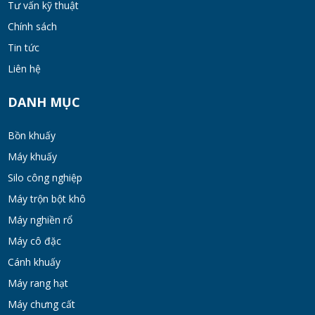
Tư vấn kỹ thuật
Chính sách
Bồn khuấy đồng hóa thực phẩm cánh quét
50-200 lít
Tin tức
MON 07, 2026
Liên hệ
Máy Khuấy Hóa Chất Inox 304 Chống Ăn
DANH MỤC
Mòn
WED 07, 2026
Bồn khuấy
Máy khuấy
Bồn khuấy gia nhiệt cánh đảo syrup
Silo công nghiệp
TUE 07, 2026
Máy trộn bột khô
Máy nghiền rổ
Máy khuấy đồng hóa cánh quét mật ong
Máy cô đặc
bơm chân không
Cánh khuấy
TUE 07, 2026
Máy rang hạt
Máy chưng cất
Máy khuấy kem dưỡng đồng hóa cánh quét