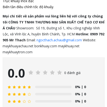
Trục khuấy inox đặc
Biến tần điều chỉnh tốc độ khuấy.
Mọi chi tiết về sản phẩm vui lòng liên hệ với công ty chúng
tôi
CÔNG TY TNHH THƯƠNG MẠI SẢN XUẤT CHẾ TẠO CƠ KHÍ
Á CHÂU
Showroom: Số 19, Đường số 1, Khu công nghiệp Vĩnh
Lộc, xã Vĩnh lộc A, huyện Bình Chánh, Tp. HCM
Hotline: 0909 792
905 Mr Thach
Email:
ngocthach.achau@gmail.com
Website:
maykhuayachau.net bonkhuay.com maykhuay.net
maykhuaytron.com
0.0
0 đánh giá
0%
| 0
0%
| 0
0%
| 0