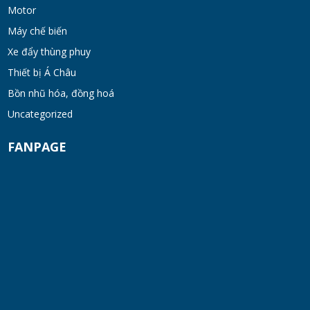
khung inox
Motor
TUE 07, 2026
Máy chế biến
Xe đẩy thùng phuy
Máy khuấy phân bón công nghiệp 150-200
Thiết bị Á Châu
lít
Bồn nhũ hóa, đồng hoá
TUE 07, 2026
Uncategorized
Máy trộn bột khô hình trống 20-30kg
FANPAGE
TUE 07, 2026
Máy trộn bột khô công nghiệp 300-500kg
TUE 07, 2026
Máy vắt ly tâm
TUE 07, 2026