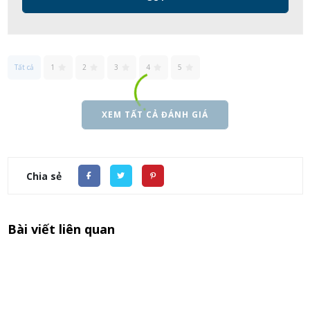
Tất cả
1
2
3
4
5
XEM TẤT CẢ ĐÁNH GIÁ
Chia sẻ
Bài viết liên quan