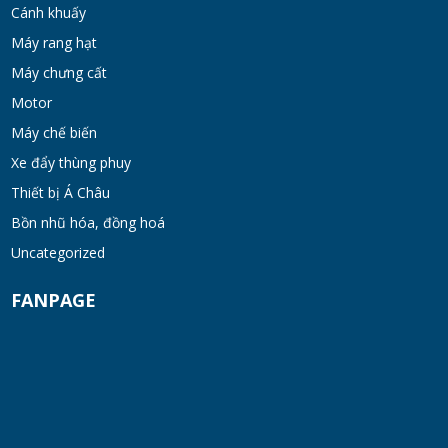
Cánh khuấy
Máy rang hạt
Máy khuấy đồng hóa cánh quét mật ong
bơm chân không
Máy chưng cất
TUE 07, 2026
Motor
Máy chế biến
Máy khuấy kem dưỡng đồng hóa cánh quét
Xe đẩy thùng phuy
khung inox
Thiết bị Á Châu
TUE 07, 2026
Bồn nhũ hóa, đồng hoá
Máy khuấy phân bón công nghiệp 150-200
Uncategorized
lít
FANPAGE
TUE 07, 2026
Máy trộn bột khô hình trống 20-30kg
TUE 07, 2026