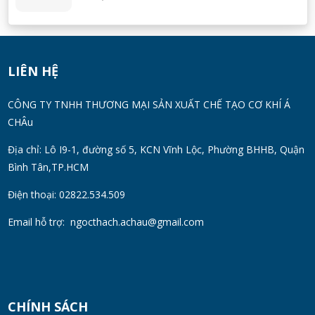
Máy Khuấy Silicon Inox 304 Chính Hãng |
Khuấy Keo Silicone Hiệu Quả
WED 07, 2026
LIÊN HỆ
Thùng Phuy 200L Inox 304 Chính Hãng
CÔNG TY TNHH THƯƠNG MẠI SẢN XUẤT CHẾ TẠO CƠ KHÍ Á
Chống Gỉ | Giá Tốt 2026
CHÂu
TUE 07, 2026
Địa chỉ: Lô I9-1, đường số 5, KCN Vĩnh Lộc, Phường BHHB, Quận
Bình Tân,TP.HCM
Máy Đồng Hóa Hay Máy Nhũ Hóa? Cách
Chọn Thiết Bị Phù Hợp
Điện thoại: 02822.534.509
MON 07, 2026
Email hỗ trợ:
ngocthach.achau@gmail.com
Máy Khuấy Trộn Hóa Chất Công Nghiệp
MON 07, 2026
CHÍNH SÁCH
Cách Chọn Cánh Khuấy Phù Hợp Cho Hóa