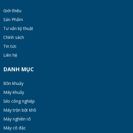
Chất, Sơn Và Thực Phẩm
Giới thiệu
MON 07, 2026
Sản Phẩm
Tư vấn kỹ thuật
Bộ lọc sơn dầu
Chính sách
MON 07, 2026
Tin tức
Liên hệ
Bồn khuấy đồng hóa thực phẩm cánh quét
50-200 lít
DANH MỤC
MON 07, 2026
Bồn khuấy
Máy Khuấy Hóa Chất Inox 304 Chống Ăn
Máy khuấy
Mòn
Silo công nghiệp
WED 07, 2026
Máy trộn bột khô
Bồn khuấy gia nhiệt cánh đảo syrup
Máy nghiền rổ
TUE 07, 2026
Máy cô đặc