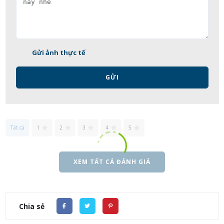
Gửi ảnh thực tế
GỬI
Tất cả
1
2
3
4
5
XEM TẤT CẢ ĐÁNH GIÁ
Chia sẻ