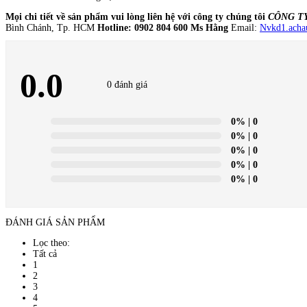
Mọi chi tiết về sản phẩm vui lòng liên hệ với công ty chúng tôi
CÔNG T
Bình Chánh, Tp. HCM
Hotline: 0902 804 600 Ms Hằng
Email:
Nvkd1.ach
0.0
0 đánh giá
0%
| 0
0%
| 0
0%
| 0
0%
| 0
0%
| 0
ĐÁNH GIÁ SẢN PHẨM
Lọc theo:
Tất cả
1
2
3
4