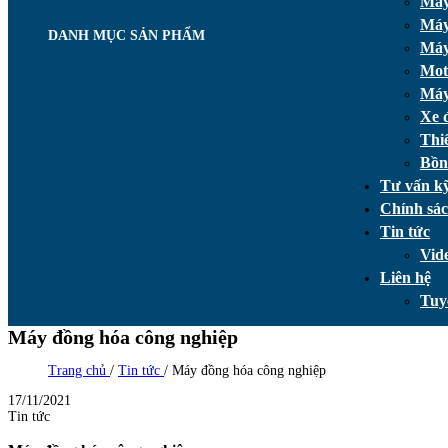
Máy
Máy
DANH MỤC SẢN PHẨM
Máy
Mot
Máy
Xe 
Thi
Bồn
Tư vấn kỹ
Chính sá
Tin tức
Vid
Liên hệ
Tuy
Máy đồng hóa công nghiệp
Trang chủ
/
Tin tức
/
Máy đồng hóa công nghiệp
17/11/2021
Tin tức