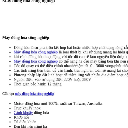
Máy đồng hóa công nghiệp
Máy đồng hóa công nghiệp
Đồng hóa là sự pha trộn kết hợp hai hoặc nhiều hợp chất dạng lỏng-r
Máy đồng hóa công nghiệp
là loại thiết bị khi sử dụng mang lại hiệu
khi cánh đồng hóa hoạt động với tốc độ cao sẽ làm nguyên liệu được c
Máy đồng hóa công nghiệp
có thể nâng hạ đầu máy bằng ben khí nén nh
Tốc độ quay có thể điều chỉnh nhanh/chậm từ 0 - 3600 vòng/phút thô
Các tính năng tiên tiến, dễ vận hành, tiện nghi an toàn sẽ mang lại ch
Phương pháp lắp đặt linh hoạt để thích ứng với nhiều địa điểm hoạt độ
Nguồn điện vào sử dụng điện 220V hoặc 380V
Thời gian bảo hành: 12 tháng
Cấu tạo
máy đồng hóa công nghiệp
Motor đồng hóa mới 100%, xuất xứ Taiwan, Australia.
Trục khuấy inox
Cánh khuấy
đồng hóa
Khớp nối
Tủ điều khiển
Ben khí nén nâng hạ