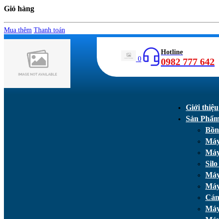
Giỏ hàng
Mua thêm
Thanh toán
Hotline
0
0982 777 642
Giới thiệu
Sản Phẩ
Bồn
Máy
Máy
Silo
Máy
Máy
Cán
Máy 