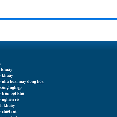
m
 khuấy
 khuấy
 nhũ hóa, máy đồng hóa
 công nghiệp
 trộn bột khô
 nghiền rổ
h khuấy
chiết rót