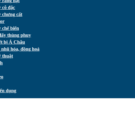
 rang hạt
 cô đặc
 chưng cất
or
 chế biến
đẩy thùng phuy
ết bị Á Châu
 nhũ hóa, đồng hoá
 thuật
ch
eo
ển dụng