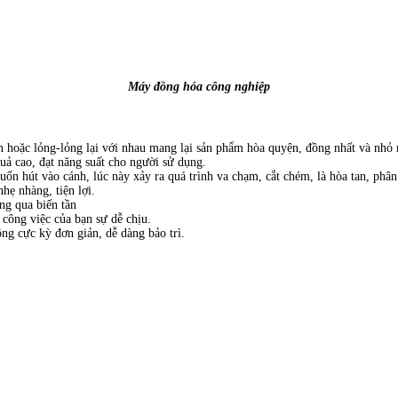
Máy đồng hóa công nghiệp
ắn hoặc lỏng-lỏng lại với nhau mang lại sản phẩm hòa quyện, đồng nhất và nhỏ
 quả cao, đạt năng suất cho người sử dụng.
uốn hút vào cánh, lúc này xảy ra quá trình va chạm, cắt chém, là hòa tan, phâ
ẹ nhàng, tiện lợi.
ng qua biến tần
o công việc của bạn sự dễ chịu.
ng cực kỳ đơn giản, dễ dàng bảo trì.