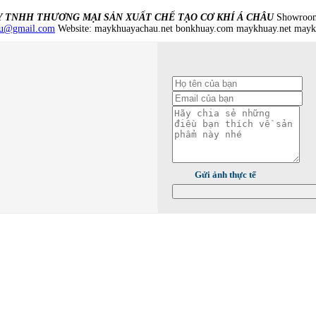
Y TNHH THƯƠNG MẠI SẢN XUẤT CHẾ TẠO CƠ KHÍ Á CHÂU
Showroom:
au@gmail.com
Website: maykhuayachau.net bonkhuay.com maykhuay.net ma
Gửi ảnh thực tế