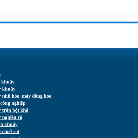
m
 khuấy
 khuấy
 nhũ hóa, máy đồng hóa
 công nghiệp
 trộn bột khô
 nghiền rổ
h khuấy
chiết rót