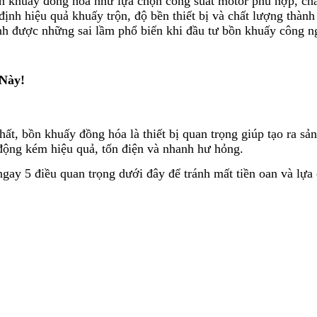
bồn khuấy đồng hóa như lựa chọn công suất motor phù hợp, chấ
 định hiệu quả khuấy trộn, độ bền thiết bị và chất lượng th
nh được những sai lầm phổ biến khi đầu tư bồn khuấy công n
Này!
, bồn khuấy đồng hóa là thiết bị quan trọng giúp tạo ra sản
 động kém hiệu quả, tốn điện và nhanh hư hỏng.
ay 5 điều quan trọng dưới đây để tránh mất tiền oan và lựa 