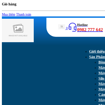
Giỏ hàng
Mua thêm
Thanh toán
Hotline
0
0982 777 642
Giới thiệu
Sản Phẩ
Bồn
Máy
Máy
Silo
Máy
Máy
Cán
Máy 