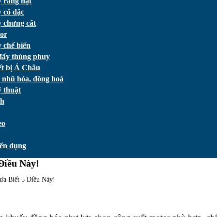
 rang hạt
 cô đặc
 chưng cất
or
 chế biến
đẩy thùng phuy
ết bị Á Châu
 nhũ hóa, đồng hoá
 thuật
ch
eo
ển dụng
Điều Này!
a Biết 5 Điều Này!