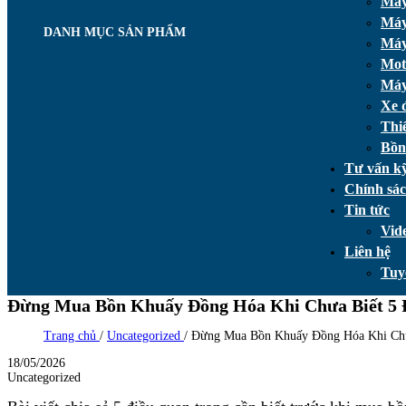
Máy
Máy
DANH MỤC SẢN PHẨM
Máy
Mot
Máy
Xe 
Thi
Bồn
Tư vấn kỹ
Chính sá
Tin tức
Vid
Liên hệ
Tuy
Đừng Mua Bồn Khuấy Đồng Hóa Khi Chưa Biết 5 
Trang chủ
/
Uncategorized
/
Đừng Mua Bồn Khuấy Đồng Hóa Khi Chư
18/05/2026
Uncategorized