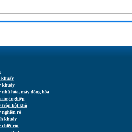
m
 khuấy
 khuấy
 nhũ hóa, máy đồng hóa
 công nghiệp
 trộn bột khô
 nghiền rổ
h khuấy
chiết rót