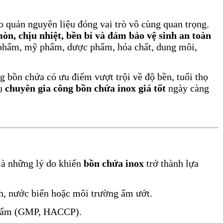
ảo quản nguyên liệu đóng vai trò vô cùng quan trọng.
òn, chịu nhiệt, bền bỉ và đảm bảo vệ sinh an toàn
c phẩm, mỹ phẩm, dược phẩm, hóa chất, dung môi,
 bồn chứa có ưu điểm vượt trội về độ bền, tuổi thọ
vụ
chuyên gia công bồn chứa inox giá tốt
ngày càng
 là những lý do khiến
bồn chứa inox
trở thành lựa
nh, nước biển hoặc môi trường ẩm ướt.
c phẩm (GMP, HACCP).