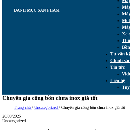
Máy
Máy
DANH MỤC SẢN PHẨM
Máy
Mot
Máy
Xe 
Thi
Bồn
Tư vấn kỹ
Chính sá
Tin tức
Vid
Liên hệ
Tuy
Chuyên gia công bồn chứa inox giá tốt
Trang chủ
/
Uncategorized
/
Chuyên gia công bồn chứa inox giá tốt
20/09/2025
Uncategorized