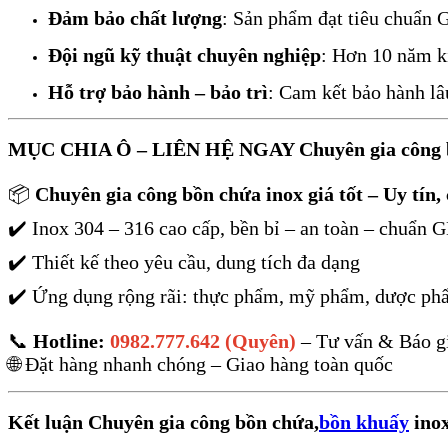
Đảm bảo chất lượng
: Sản phẩm đạt tiêu chuẩn
Đội ngũ kỹ thuật chuyên nghiệp
: Hơn 10 năm k
Hỗ trợ bảo hành – bảo trì
: Cam kết bảo hành lâ
MỤC CHIA Ô – LIÊN HỆ NGAY Chuyên gia công bồ
📦
Chuyên gia công bồn chứa inox giá tốt – Uy tín,
✔️ Inox 304 – 316 cao cấp, bền bỉ – an toàn – chuẩn
✔️ Thiết kế theo yêu cầu, dung tích đa dạng
✔️ Ứng dụng rộng rãi: thực phẩm, mỹ phẩm, dược ph
📞
Hotline:
0982.777.642 (Quyên)
– Tư vấn & Báo gi
🌐 Đặt hàng nhanh chóng – Giao hàng toàn quốc
Kết luận Chuyên gia công bồn chứa,
bồn khuấy
inox