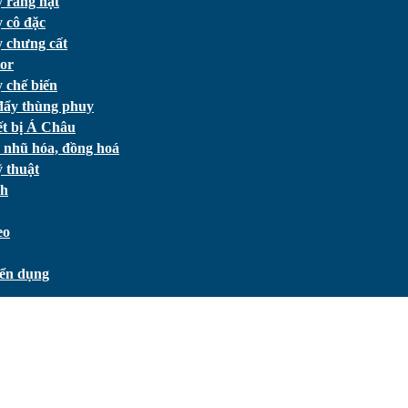
 rang hạt
 cô đặc
 chưng cất
or
 chế biến
đẩy thùng phuy
ết bị Á Châu
 nhũ hóa, đồng hoá
 thuật
ch
eo
ển dụng