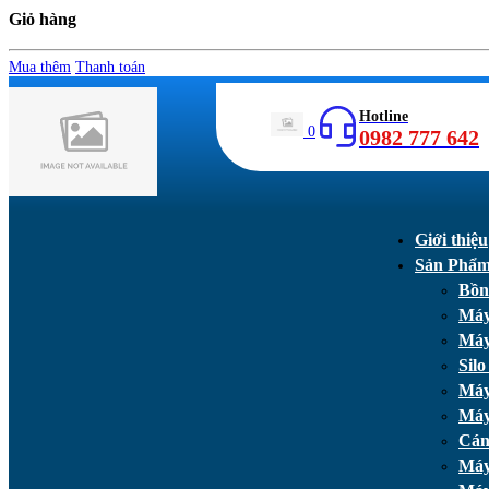
Giỏ hàng
Mua thêm
Thanh toán
Hotline
0
0982 777 642
Giới thiệu
Sản Phẩ
Bồn
Máy
Máy
Silo
Máy
Máy
Cán
Máy 