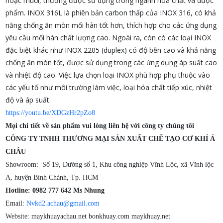
hoặc muối, thường được sử dụng trong ngành hóa chất và dược
phẩm. INOX 316L là phiên bản carbon thấp của INOX 316, có khả
năng chống ăn mòn mối hàn tốt hơn, thích hợp cho các ứng dụng
yêu cầu mối hàn chất lượng cao. Ngoài ra, còn có các loại INOX
đặc biệt khác như INOX 2205 (duplex) có độ bền cao và khả năng
chống ăn mòn tốt, được sử dụng trong các ứng dụng áp suất cao
và nhiệt độ cao. Việc lựa chọn loại INOX phù hợp phụ thuộc vào
các yếu tố như môi trường làm việc, loại hóa chất tiếp xúc, nhiệt
độ và áp suất.
https://youtu.be/XDGzHr2pZo8
Mọi chi tiết về sản phẩm vui lòng liên hệ với công ty chúng tôi
CÔNG TY TNHH THƯƠNG MẠI SẢN XUẤT CHẾ TẠO CƠ KHÍ Á
CHÂU
Showroom: Số 19, Đường số 1, Khu công nghiệp Vĩnh Lộc, xã Vĩnh lộc
A, huyện Bình Chánh, Tp. HCM
Hotline: 0982 777 642 Ms Nhung
Email:
Nvkd2.achau@gmail.com
Website: maykhuayachau.net bonkhuay.com maykhuay.net