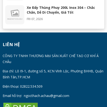
Xe Đẩy Thùng Phuy 200L Inox 304 – Chắc
Chắn, Dễ Di Chuyển, Giá Tốt
FRI 07, 2026
Máy Khuấy Silicon Inox 304 Chính Hãng |
Khuấy Keo Silicone Hiệu Quả
WED 07, 2026
LIÊN HỆ
Thùng Phuy 200L Inox 304 Chính Hãng
CÔNG TY TNHH THƯƠNG MẠI SẢN XUẤT CHẾ TẠO CƠ KHÍ Á
Chống Gỉ | Giá Tốt 2026
CHÂu
TUE 07, 2026
Địa chỉ: Lô I9-1, đường số 5, KCN Vĩnh Lộc, Phường BHHB, Quận
Bình Tân,TP.HCM
Máy Đồng Hóa Hay Máy Nhũ Hóa? Cách
Chọn Thiết Bị Phù Hợp
Điện thoại: 02822.534.509
MON 07, 2026
Email hỗ trợ:
ngocthach.achau@gmail.com
Máy Khuấy Trộn Hóa Chất Công Nghiệp