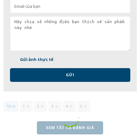
Gửi ảnh thực tế
GỬI
Tất cả
1
2
3
4
5
XEM TẤT CẢ ĐÁNH GIÁ