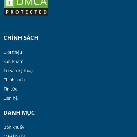
MON 07, 2026
Cách Chọn Cánh Khuấy Phù Hợp Cho Hóa
Chất, Sơn Và Thực Phẩm
CHÍNH SÁCH
MON 07, 2026
Giới thiệu
Bộ lọc sơn dầu
Sản Phẩm
MON 07, 2026
Tư vấn kỹ thuật
Chính sách
Bồn khuấy đồng hóa thực phẩm cánh quét
Tin tức
50-200 lít
Liên hệ
MON 07, 2026
DANH MỤC
Máy Khuấy Hóa Chất Inox 304 Chống Ăn
Mòn
Bồn khuấy
WED 07, 2026
Máy khuấy