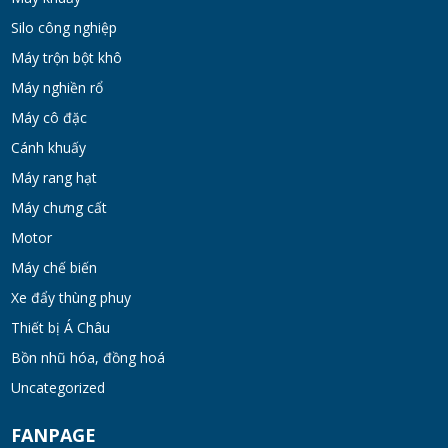
Silo công nghiệp
Bồn khuấy gia nhiệt cánh đảo syrup
Máy trộn bột khô
TUE 07, 2026
Máy nghiền rổ
Máy cô đặc
Máy khuấy đồng hóa cánh quét mật ong
Cánh khuấy
bơm chân không
Máy rang hạt
TUE 07, 2026
Máy chưng cất
Máy khuấy kem dưỡng đồng hóa cánh quét
Motor
khung inox
Máy chế biến
TUE 07, 2026
Xe đẩy thùng phuy
Thiết bị Á Châu
Máy khuấy phân bón công nghiệp 150-200
lít
Bồn nhũ hóa, đồng hoá
TUE 07, 2026
Uncategorized
FANPAGE
Máy trộn bột khô hình trống 20-30kg