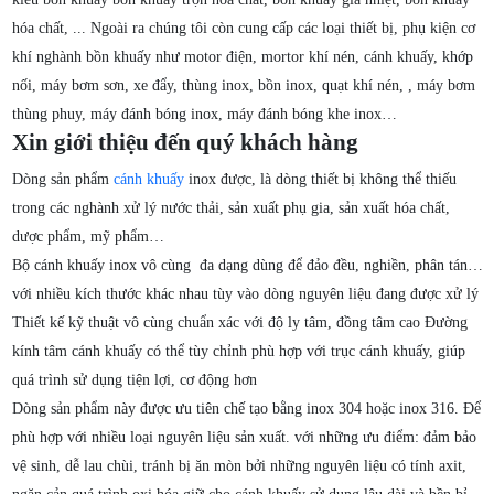
hóa chất, ... Ngoài ra chúng tôi còn cung cấp các loại thiết bị, phụ kiện cơ
khí nghành bồn khuấy như motor điện, mortor khí nén, cánh khuấy, khớp
nối, máy bơm sơn, xe đẩy, thùng inox, bồn inox, quạt khí nén, , máy bơm
thùng phuy, máy đánh bóng inox, máy đánh bóng khe inox…
Xin giới thiệu đến quý khách hàng
Dòng sản phẩm
cánh khuấy
inox được, là dòng thiết bị không thể thiếu
trong các nghành xử lý nước thải, sản xuất phụ gia, sản xuất hóa chất,
dược phẩm, mỹ phẩm…
Bộ cánh khuấy inox vô cùng đa dạng dùng để đảo đều, nghiền, phân tán…
với nhiều kích thước khác nhau tùy vào dòng nguyên liệu đang được xử lý
Thiết kế kỹ thuật vô cùng chuẩn xác với độ ly tâm, đồng tâm cao Đường
kính tâm cánh khuấy có thể tùy chỉnh phù hợp với trục cánh khuấy, giúp
quá trình sử dụng tiện lợi, cơ động hơn
Dòng sản phẩm này được ưu tiên chế tạo bằng inox 304 hoặc inox 316. Để
phù hợp với nhiều loại nguyên liệu sản xuất. với những ưu điểm: đảm bảo
vệ sinh, dễ lau chùi, tránh bị ăn mòn bởi những nguyên liệu có tính axit,