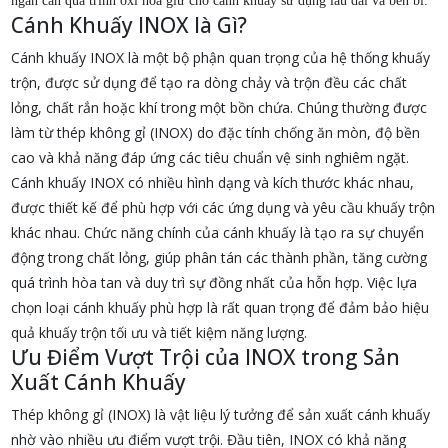
ngăn cản quá trình oxi hóa giữ cho cánh khuấy sử dụng lâu dài và bền bỉ.
Cánh Khuấy INOX là Gì?
Cánh khuấy INOX là một bộ phận quan trọng của hệ thống khuấy
trộn, được sử dụng để tạo ra dòng chảy và trộn đều các chất
lỏng, chất rắn hoặc khí trong một bồn chứa. Chúng thường được
làm từ thép không gỉ (INOX) do đặc tính chống ăn mòn, độ bền
cao và khả năng đáp ứng các tiêu chuẩn vệ sinh nghiêm ngặt.
Cánh khuấy INOX có nhiều hình dạng và kích thước khác nhau,
được thiết kế để phù hợp với các ứng dụng và yêu cầu khuấy trộn
khác nhau. Chức năng chính của cánh khuấy là tạo ra sự chuyển
động trong chất lỏng, giúp phân tán các thành phần, tăng cường
quá trình hòa tan và duy trì sự đồng nhất của hỗn hợp. Việc lựa
chọn loại cánh khuấy phù hợp là rất quan trọng để đảm bảo hiệu
quả khuấy trộn tối ưu và tiết kiệm năng lượng.
Ưu Điểm Vượt Trội của INOX trong Sản
Xuất Cánh Khuấy
Thép không gỉ (INOX) là vật liệu lý tưởng để sản xuất cánh khuấy
nhờ vào nhiều ưu điểm vượt trội. Đầu tiên, INOX có khả năng