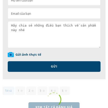
Gửi ảnh thực tế
GỬI
Tất cả
1
2
3
4
5
XEM TẤT CẢ ĐÁNH GIÁ