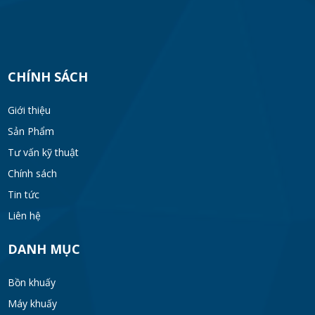
Máy Khuấy Trộn Hóa Chất Công Nghiệp
MON 07, 2026
CHÍNH SÁCH
Cách Chọn Cánh Khuấy Phù Hợp Cho Hóa
Chất, Sơn Và Thực Phẩm
Giới thiệu
MON 07, 2026
Sản Phẩm
Tư vấn kỹ thuật
Bộ lọc sơn dầu
Chính sách
MON 07, 2026
Tin tức
Liên hệ
Bồn khuấy đồng hóa thực phẩm cánh quét
50-200 lít
DANH MỤC
MON 07, 2026
Bồn khuấy
Máy Khuấy Hóa Chất Inox 304 Chống Ăn
Máy khuấy
Mòn