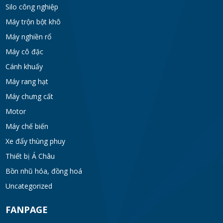
Silo công nghiệp
WED 07, 2026
Máy trộn bột khô
Bồn khuấy gia nhiệt cánh đảo syrup
Máy nghiền rổ
TUE 07, 2026
Máy cô đặc
Cánh khuấy
Máy rang hạt
Máy khuấy đồng hóa cánh quét mật ong
bơm chân không
Máy chưng cất
TUE 07, 2026
Motor
Máy chế biến
Máy khuấy kem dưỡng đồng hóa cánh quét
Xe đẩy thùng phuy
khung inox
Thiết bị Á Châu
TUE 07, 2026
Bồn nhũ hóa, đồng hoá
Máy khuấy phân bón công nghiệp 150-200
Uncategorized
lít
FANPAGE
TUE 07, 2026