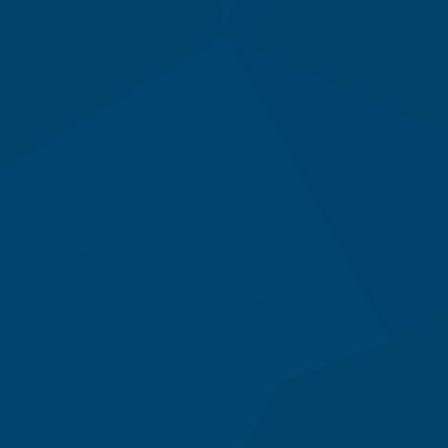
Máy trộn bột khô hình trống 20-30kg
TUE 07, 2026
Máy trộn bột khô công nghiệp 300-500kg
TUE 07, 2026
Máy vắt ly tâm
TUE 07, 2026
Sàn Thao Tác Inox 304 Chịu Lực Cao
TUE 07, 2026