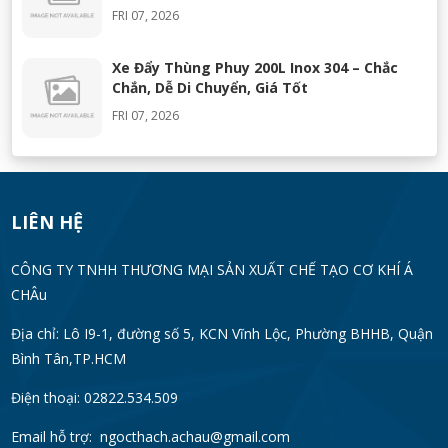
FRI 07, 2026
Xe Đẩy Thùng Phuy 200L Inox 304 – Chắc
Chắn, Dễ Di Chuyển, Giá Tốt
FRI 07, 2026
Máy Khuấy Silicon Inox 304 Chính Hãng |
Khuấy Keo Silicone Hiệu Quả
WED 07, 2026
LIÊN HỆ
Thùng Phuy 200L Inox 304 Chính Hãng
CÔNG TY TNHH THƯƠNG MẠI SẢN XUẤT CHẾ TẠO CƠ KHÍ Á
Chống Gỉ | Giá Tốt 2026
CHÂu
TUE 07, 2026
Địa chỉ: Lô I9-1, đường số 5, KCN Vĩnh Lộc, Phường BHHB, Quận
Bình Tân,TP.HCM
Máy Đồng Hóa Hay Máy Nhũ Hóa? Cách
Chọn Thiết Bị Phù Hợp
Điện thoại: 02822.534.509
MON 07, 2026
Email hỗ trợ:
ngocthach.achau@gmail.com