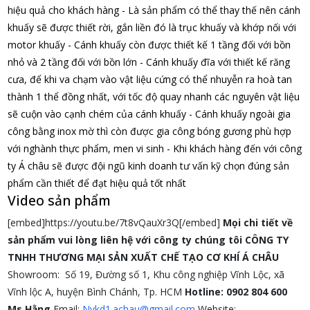
hiệu quả cho khách hàng
- Là sản phẩm có thể thay thế nên cánh
khuấy sẽ được thiết rời, gắn liền đó là trục khuấy và khớp nối với
motor khuấy
- Cánh khuấy còn được thiết kế 1 tầng đối với bồn
nhỏ và 2 tầng đối với bồn lớn
- Cánh khuấy đĩa với thiết kế răng
cưa, để khi va chạm vào vật liệu cứng có thể nhuyễn ra hoà tan
thành 1 thể đồng nhất, với tốc độ quay nhanh các nguyên vật liệu
sẽ cuộn vào cạnh chém của cánh khuấy
- Cánh khuấy ngoài gia
công bằng inox mờ thì còn được gia công bóng gương phù hợp
với nghành thực phẩm, men vi sinh
- Khi khách hàng đến với công
ty Á châu sẽ được đội ngũ kinh doanh tư vấn kỹ chọn đúng sản
phẩm cần thiết để đạt hiệu quả tốt nhất
Video sản phẩm
[embed]https://youtu.be/7t8vQauXr3Q[/embed]
Mọi chi tiết về
sản phẩm vui lòng liên hệ với công ty chúng tôi
CÔNG TY
TNHH THƯƠNG MẠI SẢN XUẤT CHẾ TẠO CƠ KHÍ Á CHÂU
Showroom: Số 19, Đường số 1, Khu công nghiệp Vĩnh Lộc, xã
Vĩnh lộc A, huyện Bình Chánh, Tp. HCM
Hotline: 0902 804 600
Ms Hằng
Email:
Nvkd1.achau@gmail.com
Website: