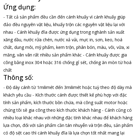
Ứng dụng:
- Tất cả sản phẩm đều cần đến cánh khuấy vì cánh khuấy giúp
đảo đều nguyên vật liệu, khuấy trộn các nguyên vật liệu lại với
nhau
- Cánh khuấy đĩa được ứng dụng trong nghành sản xuất
xăng dầu, nước rửa chén, nước xả vải, mực in, sơn, keo, hoá
chất, dung môi, mỹ phẩm, kem trộn, phân bón, màu, vôi, vữa, xi
măng, vân vân rất nhiều sản phẩm khác
- Cánh khuấy được gia
công bằng inox 304 hoặc 316 chống gỉ sét, chống ăn mòn từ hoá
chất
Thông số:
- Độ dày cánh từ 1milimét đến 3milimét hoặc tuỳ theo độ dày mà
khách yêu cầu
- Kích thước cánh được thiết kế phù hợp với đặc
tính sản phẩm, kích thước bồn chứa, mà công suất motor hoặc
chúng tôi sẽ gia công theo kích thước khách hàng
- Cánh cũng có
nhiều loại khác nhau với những đặc tính khác nhau để khách hàng
lựa chọn, đối với sản phẩm cần tán nhuyễn và trộn đều, sản phẩm
có độ sệt cao thì cánh khuấy đĩa là lựa chọn tốt nhất mang lại