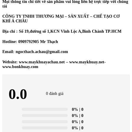
Mọi thông tin chi tiết về sản phẩm vui lòng liên hệ trực tiếp với chúng
tôi
CÔNG TY TNHH THƯƠNG MẠI – SẢN XUẤT – CHẾ TẠO CƠ
KHÍ Á CHÂU
Địa chỉ : Số 19,đường số 1,KCN Vĩnh Lộc A,Bình Chánh TP.HCM
Hotline: 0909792905 Mr Thạch
Email: ngocthach.achau@gmail.com
Website: www.maykhuayachau.net – www.maykhuay.net-
www.bonkhuay.com
0.0
0 đánh giá
0%
| 0
0%
| 0
0%
| 0
0%
| 0