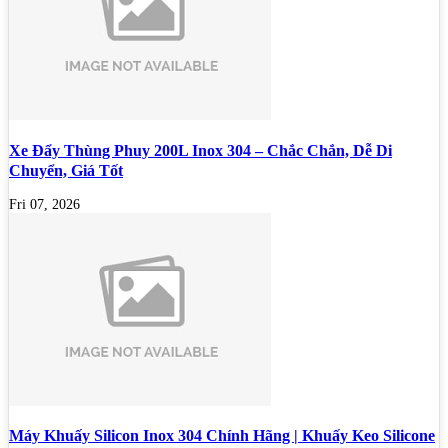
Xe Đẩy Thùng Phuy 200L Inox 304 – Chắc Chắn, Dễ Di
Chuyển, Giá Tốt
Fri 07, 2026
Máy Khuấy Silicon Inox 304 Chính Hãng | Khuấy Keo Silicone