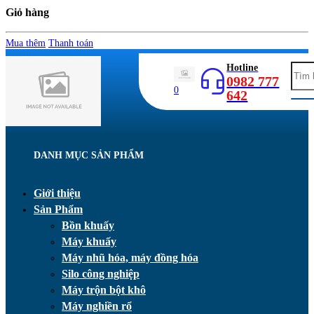
Giỏ hàng
Mua thêm
Thanh toán
Hotline
0982 777
0
642
DANH MỤC SẢN PHẨM
Giới thiệu
Sản Phẩm
Bồn khuấy
Máy khuấy
Máy nhũ hóa, máy đồng hóa
Silo công nghiệp
Máy trộn bột khô
Máy nghiền rổ