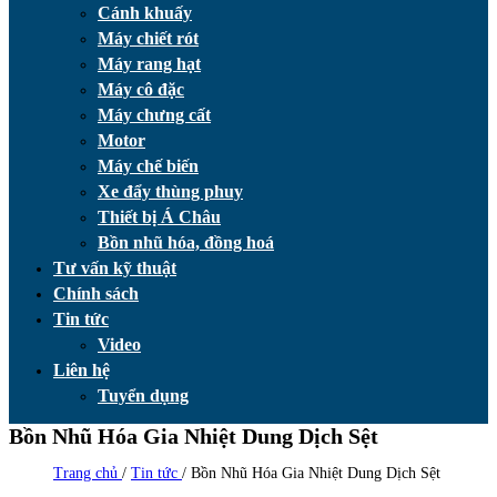
Cánh khuấy
Máy chiết rót
Máy rang hạt
Máy cô đặc
Máy chưng cất
Motor
Máy chế biến
Xe đẩy thùng phuy
Thiết bị Á Châu
Bồn nhũ hóa, đồng hoá
Tư vấn kỹ thuật
Chính sách
Tin tức
Video
Liên hệ
Tuyển dụng
Bồn Nhũ Hóa Gia Nhiệt Dung Dịch Sệt
Trang chủ
/
Tin tức
/
Bồn Nhũ Hóa Gia Nhiệt Dung Dịch Sệt