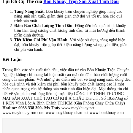
Lợi Ích Cụ Thể của
Bồn Khuấy Trộn Sản Xuất Tinh Dầu
Tăng Năng Suất
: Bồn khuấy trộn chuyên nghiệp giúp nâng cao
năng suất sản xuất, giảm thời gian chờ đợi và tối ưu hóa các quá
trình sản xuất.
Đảm Bảo Chất Lượng Tinh Dầu
: Đồng đều hóa quá trình khuấy
trộn làm tăng cường chất lượng tinh dầu, từ mùi hương đến thành
phần dinh dưỡng.
Tiết Kiệm Chi Phí Vận Hành
: Với việc sử dụng công nghệ hiện
đại, bồn khuấy trộn giúp tiết kiệm năng lượng và nguyên liệu, giảm
chi phí vận hành.
Kết Luận
Trong lĩnh vực sản xuất tinh dầu, việc đầu tư vào Bồn Khuấy Trộn Chuyên
Nghiệp không chỉ mang lại hiệu suất cao mà còn đảm bảo chất lượng cuối
cùng của sản phẩm. Với những ưu điểm nổi bật về tăng năng suất, đồng đều
hóa quá trình và tiết kiệm chi phí, bồn khuấy trộn chất lượng cao là một
phần quan trọng của hệ thống sản xuất tinh dầu hiện đại. Mọi thông tin chi
tiết về sản phẩm vui lòng liên hệ trực tiếp CÔNG TY TNHH THƯƠNG
MẠI SẢN XUẤT CHẾ TẠO CƠ KHÍ Á CHÂU Địa chỉ : Số 19,đường số
1,KCN Vĩnh Lộc A,Bình Chánh TP.HCM (Gần Phòng Cháy Chữa Cháy)
Hotline: 0933.338.390- Ms Thúy
www.maykhuay.net
www.maykhuaytron.com www.maykhuayachau.net www.bonkhuay.com