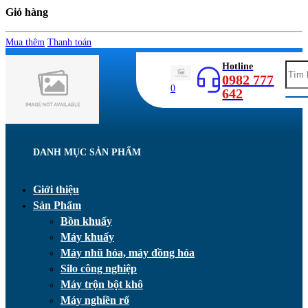
Giỏ hàng
Mua thêm
Thanh toán
Hotline
0982 777
0
642
DANH MỤC SẢN PHẨM
Giới thiệu
Sản Phẩm
Bồn khuấy
Máy khuấy
Máy nhũ hóa, máy đồng hóa
Silo công nghiệp
Máy trộn bột khô
Máy nghiền rổ