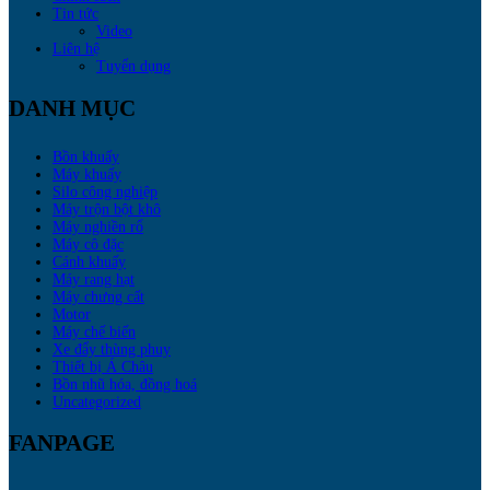
Tin tức
Video
Liên hệ
Tuyển dụng
DANH MỤC
Bồn khuấy
Máy khuấy
Silo công nghiệp
Máy trộn bột khô
Máy nghiền rổ
Máy cô đặc
Cánh khuấy
Máy rang hạt
Máy chưng cất
Motor
Máy chế biến
Xe đẩy thùng phuy
Thiết bị Á Châu
Bồn nhũ hóa, đồng hoá
Uncategorized
FANPAGE