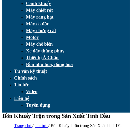
Cánh khuấy
Máy chiết rót
Máy rang hạt
Máy cô đặc
Máy chưng cất
Motor
Máy chế biến
Xe đẩy thùng phuy
Thiết bị Á Châu
Bồn nhũ hóa, đồng hoá
Tư vấn kỹ thuật
Chính sách
Tin tức
Video
Liên hệ
Tuyển dụng
Bồn Khuấy Trộn trong Sản Xuất Tinh Dầu
Trang chủ
/
Tin tức
/
Bồn Khuấy Trộn trong Sản Xuất Tinh Dầu