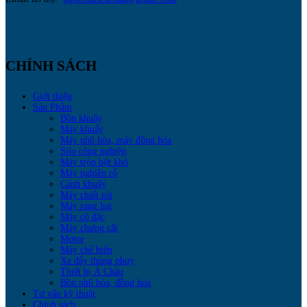
CHÍNH SÁCH
Giới thiệu
Sản Phẩm
Bồn khuấy
Máy khuấy
Máy nhũ hóa, máy đồng hóa
Silo công nghiệp
Máy trộn bột khô
Máy nghiền rổ
Cánh khuấy
Máy chiết rót
Máy rang hạt
Máy cô đặc
Máy chưng cất
Motor
Máy chế biến
Xe đẩy thùng phuy
Thiết bị Á Châu
Bồn nhũ hóa, đồng hoá
Tư vấn kỹ thuật
Chính sách