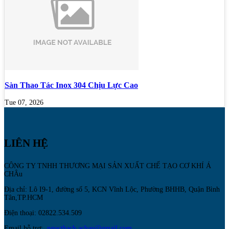
Sàn Thao Tác Inox 304 Chịu Lực Cao
Tue 07, 2026
LIÊN HỆ
CÔNG TY TNHH THƯƠNG MẠI SẢN XUẤT CHẾ TẠO CƠ KHÍ Á
CHÂu
Địa chỉ: Lô I9-1, đường số 5, KCN Vĩnh Lộc, Phường BHHB, Quận Bình
Tân,TP.HCM
Điện thoại: 02822.534.509
Email hỗ trợ:
ngocthach.achau@gmail.com