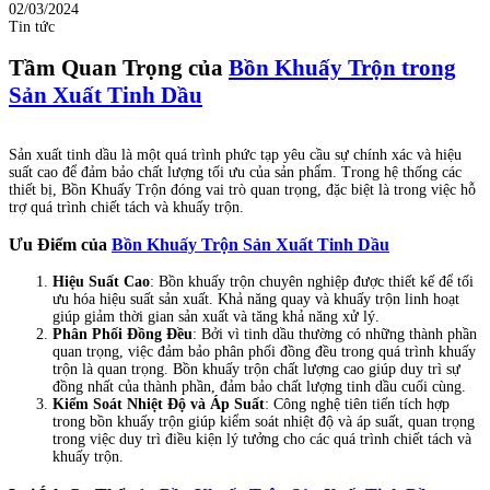
02/03/2024
Tin tức
Tầm Quan Trọng của
Bồn Khuấy Trộn trong
Sản Xuất Tinh Dầu
Sản xuất tinh dầu là một quá trình phức tạp yêu cầu sự chính xác và hiệu
suất cao để đảm bảo chất lượng tối ưu của sản phẩm. Trong hệ thống các
thiết bị, Bồn Khuấy Trộn đóng vai trò quan trọng, đặc biệt là trong việc hỗ
trợ quá trình chiết tách và khuấy trộn.
Ưu Điểm của
Bồn Khuấy Trộn Sản Xuất Tinh Dầu
Hiệu Suất Cao
: Bồn khuấy trộn chuyên nghiệp được thiết kế để tối
ưu hóa hiệu suất sản xuất. Khả năng quay và khuấy trộn linh hoạt
giúp giảm thời gian sản xuất và tăng khả năng xử lý.
Phân Phối Đồng Đều
: Bởi vì tinh dầu thường có những thành phần
quan trọng, việc đảm bảo phân phối đồng đều trong quá trình khuấy
trộn là quan trọng. Bồn khuấy trộn chất lượng cao giúp duy trì sự
đồng nhất của thành phần, đảm bảo chất lượng tinh dầu cuối cùng.
Kiểm Soát Nhiệt Độ và Áp Suất
: Công nghệ tiên tiến tích hợp
trong bồn khuấy trộn giúp kiểm soát nhiệt độ và áp suất, quan trọng
trong việc duy trì điều kiện lý tưởng cho các quá trình chiết tách và
khuấy trộn.