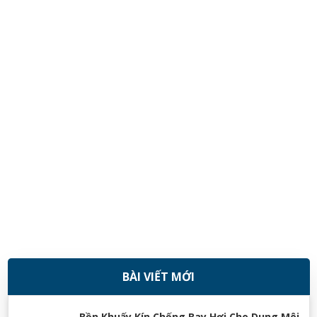
BÀI VIẾT MỚI
08/11/2018
Bồn Khuấy Kín Chống Bay Hơi Cho Dung Môi