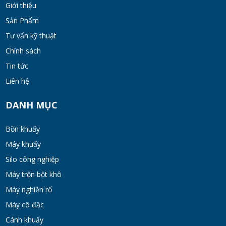
Bộ lọc sơn dầu
Giới thiệu
MON 07, 2026
Sản Phẩm
Tư vấn kỹ thuật
Chính sách
Bồn khuấy đồng hóa thực phẩm cánh quét
50-200 lít
Tin tức
MON 07, 2026
Liên hệ
Máy Khuấy Hóa Chất Inox 304 Chống Ăn
DANH MỤC
Mòn
WED 07, 2026
Bồn khuấy
Máy khuấy
Bồn khuấy gia nhiệt cánh đảo syrup
Silo công nghiệp
TUE 07, 2026
Máy trộn bột khô
Máy nghiền rổ
Máy khuấy đồng hóa cánh quét mật ong
Máy cô đặc
bơm chân không
Cánh khuấy