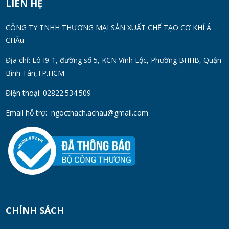
LIÊN HỆ
Thùng Phuy 200L Inox 304 Chính Hãng
CÔNG TY TNHH THƯƠNG MẠI SẢN XUẤT CHẾ TẠO CƠ KHÍ Á
Chống Gỉ | Giá Tốt 2026
CHÂu
TUE 07, 2026
Địa chỉ: Lô I9-1, đường số 5, KCN Vĩnh Lộc, Phường BHHB, Quận
Bình Tân,TP.HCM
Máy Đồng Hóa Hay Máy Nhũ Hóa? Cách
Chọn Thiết Bị Phù Hợp
Điện thoại: 02822.534.509
MON 07, 2026
Email hỗ trợ:
ngocthach.achau@gmail.com
Máy Khuấy Trộn Hóa Chất Công Nghiệp
MON 07, 2026
Cách Chọn Cánh Khuấy Phù Hợp Cho Hóa
Chất, Sơn Và Thực Phẩm
MON 07, 2026
CHÍNH SÁCH