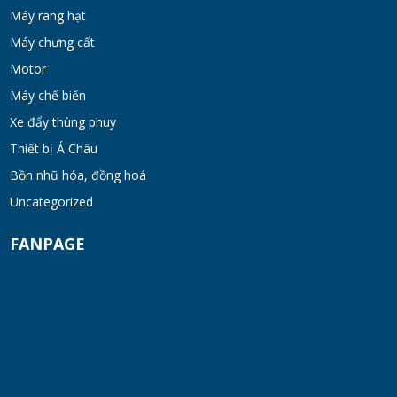
TUE 07, 2026
Máy rang hạt
Máy chưng cất
Máy khuấy kem dưỡng đồng hóa cánh quét
khung inox
Motor
TUE 07, 2026
Máy chế biến
Xe đẩy thùng phuy
Máy khuấy phân bón công nghiệp 150-200
Thiết bị Á Châu
lít
Bồn nhũ hóa, đồng hoá
TUE 07, 2026
Uncategorized
Máy trộn bột khô hình trống 20-30kg
FANPAGE
TUE 07, 2026
Máy trộn bột khô công nghiệp 300-500kg
TUE 07, 2026