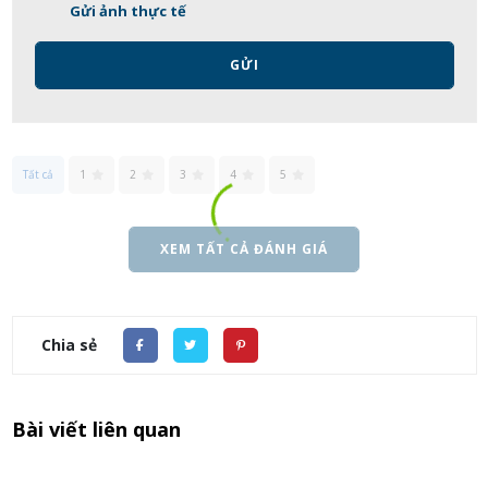
Gửi ảnh thực tế
GỬI
Tất cả
1
2
3
4
5
XEM TẤT CẢ ĐÁNH GIÁ
Chia sẻ
Bài viết liên quan