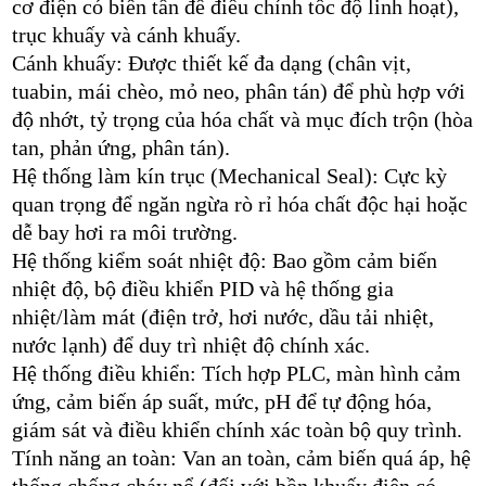
cơ điện có biến tần để điều chỉnh tốc độ linh hoạt),
trục khuấy và cánh khuấy.
Cánh khuấy: Được thiết kế đa dạng (chân vịt,
tuabin, mái chèo, mỏ neo, phân tán) để phù hợp với
độ nhớt, tỷ trọng của hóa chất và mục đích trộn (hòa
tan, phản ứng, phân tán).
Hệ thống làm kín trục (Mechanical Seal): Cực kỳ
quan trọng để ngăn ngừa rò rỉ hóa chất độc hại hoặc
dễ bay hơi ra môi trường.
Hệ thống kiểm soát nhiệt độ: Bao gồm cảm biến
nhiệt độ, bộ điều khiển PID và hệ thống gia
nhiệt/làm mát (điện trở, hơi nước, dầu tải nhiệt,
nước lạnh) để duy trì nhiệt độ chính xác.
Hệ thống điều khiển: Tích hợp PLC, màn hình cảm
ứng, cảm biến áp suất, mức, pH để tự động hóa,
giám sát và điều khiển chính xác toàn bộ quy trình.
Tính năng an toàn: Van an toàn, cảm biến quá áp, hệ
thống chống cháy nổ (đối với bồn khuấy điện có