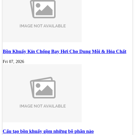
Bồn Khuấy Kín Chống Bay Hơi Cho Dung Môi & Hóa Chất
Fri 07, 2026
Cấu tạo bồn khuấy gồm những bộ phận nào