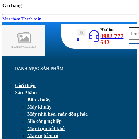
Giỏ hàng
Mua thêm
Thanh toán
Hotline
0982 777
0
642
DANH MỤC SẢN PHẨM
Giới thiệu
Sản Phẩm
Bồn khuấy
Máy khuấy
Máy nhũ hóa, máy đồng hóa
Silo công nghiệp
Máy trộn bột khô
Máy nghiền rổ