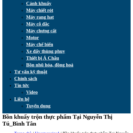
Cánh khuấy
Máy chiết rót
Máy rang hạt
Máy cô đặc
Máy chưng cất
Motor
Máy chế biến
Xe đẩy thùng phuy
Thiết bị Á Châu
Bồn nhũ hóa, đồng hoá
Tư vấn kỹ thuật
Chính sách
Tin tức
Video
Liên hệ
Tuyển dụng
Bồn khuấy trộn thực phẩm Tại Nguyễn Thị
Tú_Bình Tân