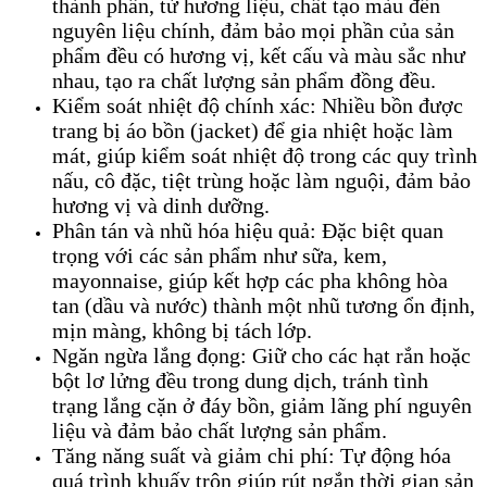
thành phần, từ hương liệu, chất tạo màu đến
nguyên liệu chính, đảm bảo mọi phần của sản
phẩm đều có hương vị, kết cấu và màu sắc như
nhau, tạo ra chất lượng sản phẩm đồng đều.
Kiểm soát nhiệt độ chính xác: Nhiều bồn được
trang bị áo bồn (jacket) để gia nhiệt hoặc làm
mát, giúp kiểm soát nhiệt độ trong các quy trình
nấu, cô đặc, tiệt trùng hoặc làm nguội, đảm bảo
hương vị và dinh dưỡng.
Phân tán và nhũ hóa hiệu quả: Đặc biệt quan
trọng với các sản phẩm như sữa, kem,
mayonnaise, giúp kết hợp các pha không hòa
tan (dầu và nước) thành một nhũ tương ổn định,
mịn màng, không bị tách lớp.
Ngăn ngừa lắng đọng: Giữ cho các hạt rắn hoặc
bột lơ lửng đều trong dung dịch, tránh tình
trạng lắng cặn ở đáy bồn, giảm lãng phí nguyên
liệu và đảm bảo chất lượng sản phẩm.
Tăng năng suất và giảm chi phí: Tự động hóa
quá trình khuấy trộn giúp rút ngắn thời gian sản