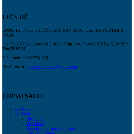
LIÊN HỆ
CÔNG TY TNHH THƯƠNG MẠI SẢN XUẤT CHẾ TẠO CƠ KHÍ Á
CHÂu
Địa chỉ: Lô I9-1, đường số 5, KCN Vĩnh Lộc, Phường BHHB, Quận Bình
Tân,TP.HCM
Điện thoại: 02822.534.509
Email hỗ trợ:
ngocthach.achau@gmail.com
CHÍNH SÁCH
Giới thiệu
Sản Phẩm
Bồn khuấy
Máy khuấy
Máy nhũ hóa, máy đồng hóa
Silo công nghiệp