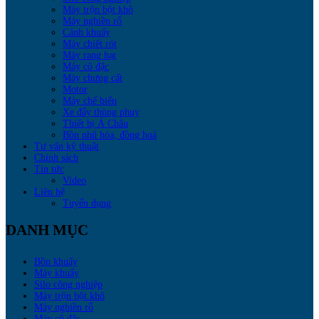
Máy trộn bột khô
Máy nghiền rổ
Cánh khuấy
Máy chiết rót
Máy rang hạt
Máy cô đặc
Máy chưng cất
Motor
Máy chế biến
Xe đẩy thùng phuy
Thiết bị Á Châu
Bồn nhũ hóa, đồng hoá
Tư vấn kỹ thuật
Chính sách
Tin tức
Video
Liên hệ
Tuyển dụng
DANH MỤC
Bồn khuấy
Máy khuấy
Silo công nghiệp
Máy trộn bột khô
Máy nghiền rổ
Máy cô đặc